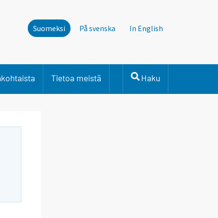
Suomeksi
På svenska
In English
nkohtaista
Tietoa meistä
Haku