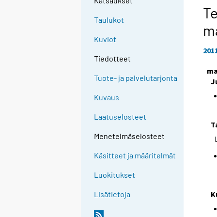
Katsaukset
Te
Taulukot
m
Kuviot
201
Tiedotteet
ma
Tuote- ja palvelutarjonta
J
Kuvaus
Laatuselosteet
T
Menetelmäselosteet
Käsitteet ja määritelmät
Luokitukset
K
Lisätietoja