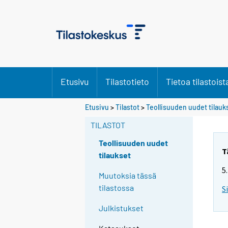
Etusivu
Tilastotieto
Tietoa tilastoist
Etusivu
>
Tilastot
>
Teollisuuden uudet tilauk
TILASTOT
Teollisuuden uudet
T
tilaukset
5
Muutoksia tässä
tilastossa
S
Julkistukset