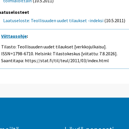
toimialoittain
(10.5.2011)
aatuselosteet
Laatuseloste: Teollisuuden uudet tilaukset -indeksi
(10.5.2011)
Viittausohje
:
Tilasto: Teollisuuden uudet tilaukset [verkkojulkaisu].
ISSN=1798-6710. Helsinki: Tilastokeskus [viitattu: 7.8.2026].
Saantitapa: https://stat.fi/til/teul/2011/03/index.html