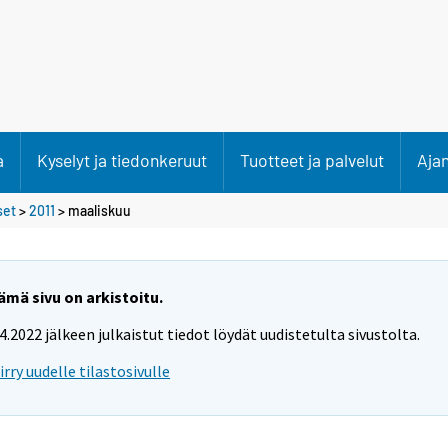
a
Kyselyt ja tiedonkeruut
Tuotteet ja palvelut
Aja
set
>
2011
>
maaliskuu
ämä sivu on arkistoitu.
.4.2022 jälkeen julkaistut tiedot löydät uudistetulta sivustolta.
iirry uudelle tilastosivulle