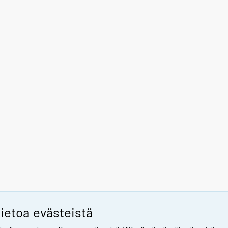
ietoa evästeistä