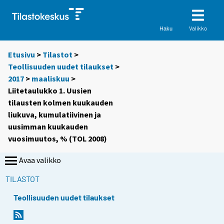
Valikko
Haku
Etusivu
>
Tilastot
>
Teollisuuden uudet tilaukset
>
2017
>
maaliskuu
>
Liitetaulukko 1. Uusien
tilausten kolmen kuukauden
liukuva, kumulatiivinen ja
uusimman kuukauden
vuosimuutos, % (TOL 2008)
Avaa valikko
TILASTOT
Teollisuuden uudet tilaukset