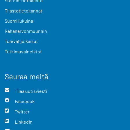
StatFin-tietokanta
Tilastotietokannat
Suomi lukuina
Rahanarvonmuunnin
Tulevat julkaisut
Tutkimusaineistot
Seuraa meitä
Tilaa uutisviesti
Facebook
Twitter
LinkedIn