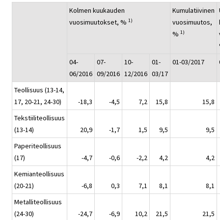
Kolmen kuukauden
Kumulatiivinen
1)
vuosimuutokset, %
vuosimuutos,
1)
%
04-
07-
10-
01-
01-03/2017
06/2016
09/2016
12/2016
03/17
Teollisuus (13-14,
17, 20-21, 24-30)
-18,3
-4,5
7,2
15,8
15,8
Tekstiiliteollisuus
(13-14)
20,9
-1,7
1,5
9,5
9,5
Paperiteollisuus
(17)
-4,7
-0,6
-2,2
4,2
4,2
Kemianteollisuus
(20-21)
-6,8
0,3
7,1
8,1
8,1
Metalliteollisuus
(24-30)
-24,7
-6,9
10,2
21,5
21,5