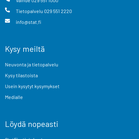
Vaihde
029 551 1000
Tietopalvelu
029 551 2220
info@stat.fi
Kysy meiltä
Neuvonta ja tietopalvelu
Kysy tilastoista
Usein kysytyt kysymykset
Medialle
Löydä nopeasti