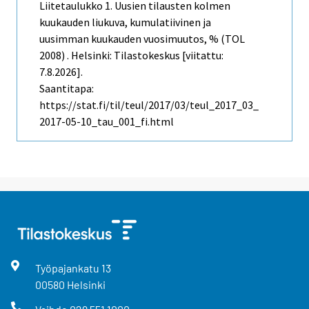
Liitetaulukko 1. Uusien tilausten kolmen
kuukauden liukuva, kumulatiivinen ja
uusimman kuukauden vuosimuutos, % (TOL
2008) . Helsinki: Tilastokeskus [viitattu:
7.8.2026].
Saantitapa:
https://stat.fi/til/teul/2017/03/teul_2017_03_
2017-05-10_tau_001_fi.html
Työpajankatu
13
00580
Helsinki