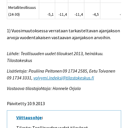
Metalliteollisuus
(24-30)
-5,1
-11,4
-11,4
-4,5
-9,6
1) Vuosimuutoksessa verrataan tarkasteltavan ajanjakson
arvoja vuodentakaisen vastaavan ajanjakson arvoihin.
Lähde: Teollisuuden uudet tilaukset 2013, heinäkuu.
Tilastokeskus
Lisätietoja: Pauliina Peltonen 09 1734 2585, Eetu Toivanen
09 1734 3331,
volyymi.indeksi@tilastokeskus.fi
Vastaava tilastojohtaja: Hannele Orjala
Päivitetty 10.9.2013
Viittausohje
:
Tilasto: Teollisuuden uudet tilaukset