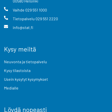
00580
Helsinki
Vaihde
029 551 1000
Tietopalvelu
029 551 2220
info@stat.fi
Kysy meiltä
Neuvonta ja tietopalvelu
Kysy tilastoista
Usein kysytyt kysymykset
Medialle
Löydä nopeasti