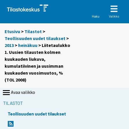
Valikko
Haku
Etusivu
>
Tilastot
>
Teollisuuden uudet tilaukset
>
2013
>
heinäkuu
> Liitetaulukko
1. Uusien tilausten kolmen
kuukauden liukuva,
kumulatiivinen ja uusimman
kuukauden vuosimuutos, %
(TOL 2008)
Avaa valikko
TILASTOT
Teollisuuden uudet tilaukset