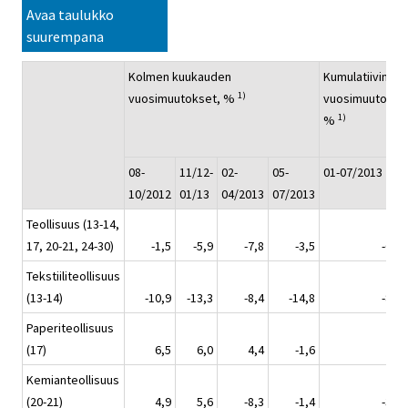
Avaa taulukko
suurempana
Kolmen kuukauden
Kumulatiivinen
1)
vuosimuutokset, %
vuosimuutos,
1)
%
08-
11/12-
02-
05-
01-07/2013
10/2012
01/13
04/2013
07/2013
Teollisuus (13-14,
17, 20-21, 24-30)
-1,5
-5,9
-7,8
-3,5
-6,2
Tekstiiliteollisuus
(13-14)
-10,9
-13,3
-8,4
-14,8
-8,8
Paperiteollisuus
(17)
6,5
6,0
4,4
-1,6
2,9
Kemianteollisuus
(20-21)
4,9
5,6
-8,3
-1,4
-3,6