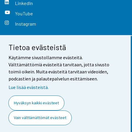
LinkedIn
YouTube
Instagram
Tietoa evästeistä
Yhteystiedot
Käytämme sivustollamme evästeitä.
Palaute
Välttämättömiä evästeitä tarvitaan, jotta sivusto
toimii oikein. Muita evästeitä tarvitaan videoiden,
Käyttöehdot
podcastien ja palautepalvelun esittämiseen.
Tietosuoja
Lue lisää evästeistä.
Saavutettavuus
Hyväksyn kaikki evästeet
Tietoa sivustosta
Vain välttämättömät evästeet
Evästeasetukset