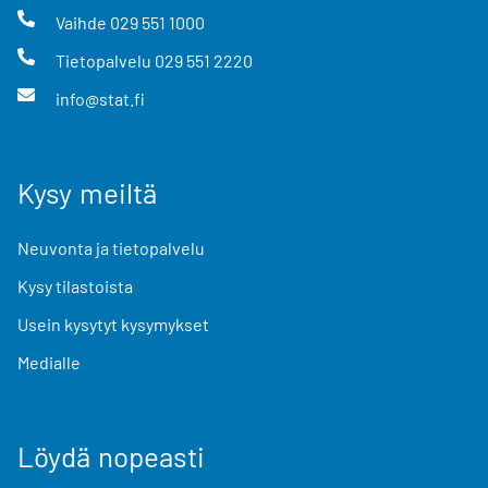
Vaihde
029 551 1000
Tietopalvelu
029 551 2220
info@stat.fi
Kysy meiltä
Neuvonta ja tietopalvelu
Kysy tilastoista
Usein kysytyt kysymykset
Medialle
Löydä nopeasti