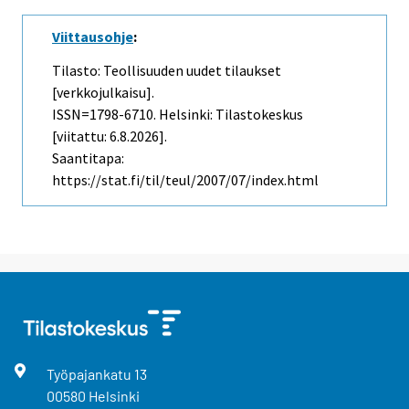
Viittausohje
:
Tilasto: Teollisuuden uudet tilaukset
[verkkojulkaisu].
ISSN=1798-6710. Helsinki: Tilastokeskus
[viitattu: 6.8.2026].
Saantitapa:
https://stat.fi/til/teul/2007/07/index.html
Työpajankatu
13
00580
Helsinki