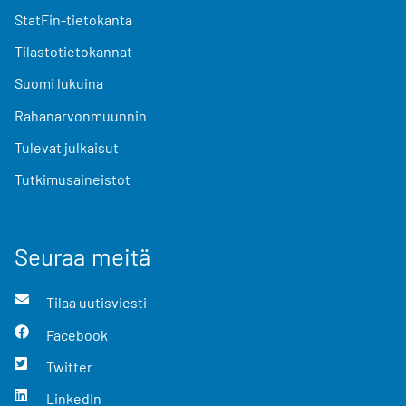
StatFin-tietokanta
Tilastotietokannat
Suomi lukuina
Rahanarvonmuunnin
Tulevat julkaisut
Tutkimusaineistot
Seuraa meitä
Tilaa uutisviesti
Facebook
Twitter
LinkedIn