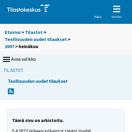
Valikko
Haku
Etusivu
>
Tilastot
>
Teollisuuden uudet tilaukset
>
2007
>
heinäkuu
Avaa valikko
TILASTOT
Teollisuuden uudet tilaukset
Tämä sivu on arkistoitu.
5.4.2022 jälkeen julkaistut tiedot löydät