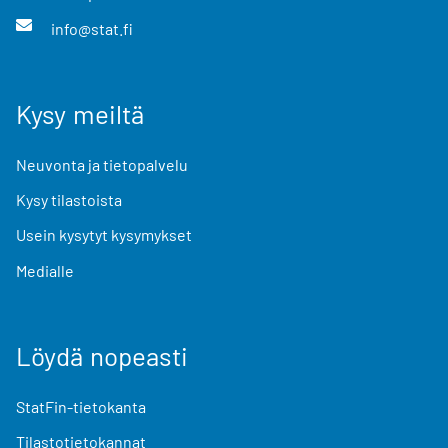
info@stat.fi
Kysy meiltä
Neuvonta ja tietopalvelu
Kysy tilastoista
Usein kysytyt kysymykset
Medialle
Löydä nopeasti
StatFin-tietokanta
Tilastotietokannat