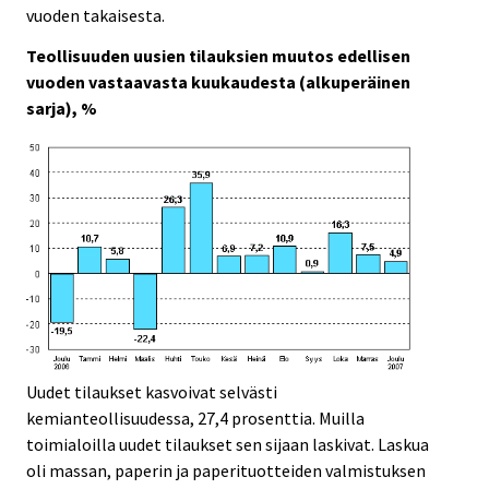
c
c
vuoden takaisesta.
e
e
.
.
Teollisuuden uusien tilauksien muutos edellisen
vuoden vastaavasta kuukaudesta (alkuperäinen
sarja), %
Uudet tilaukset kasvoivat selvästi
kemianteollisuudessa, 27,4 prosenttia. Muilla
toimialoilla uudet tilaukset sen sijaan laskivat. Laskua
oli massan, paperin ja paperituotteiden valmistuksen