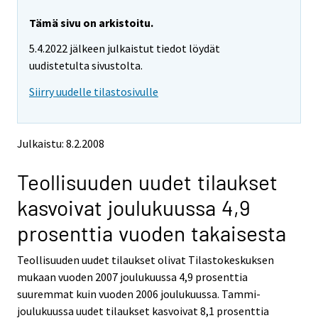
r
r
e
e
Tämä sivu on arkistoitu.
m
m
5.4.2022 jälkeen julkaistut tiedot löydät
o
o
v
v
uudistetulta sivustolta.
i
i
Siirry uudelle tilastosivulle
n
n
g
g
t
t
o
o
Julkaistu: 8.2.2008
a
a
n
n
Teollisuuden uudet tilaukset
o
o
t
t
kasvoivat joulukuussa 4,9
h
h
e
e
prosenttia vuoden takaisesta
r
r
s
s
Teollisuuden uudet tilaukset olivat Tilastokeskuksen
e
e
mukaan vuoden 2007 joulukuussa 4,9 prosenttia
r
r
v
v
suuremmat kuin vuoden 2006 joulukuussa. Tammi-
i
i
joulukuussa uudet tilaukset kasvoivat 8,1 prosenttia