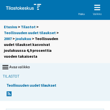
Valikko
Haku
Etusivu
>
Tilastot
>
Teollisuuden uudet tilaukset
>
2007
>
joulukuu
> Teollisuuden
uudet tilaukset kasvoivat
joulukuussa 4,9 prosenttia
vuoden takaisesta
Avaa valikko
TILASTOT
Teollisuuden uudet tilaukset
Y
Y
o
o
u
u
a
a