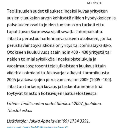
Teollisuuden uudet tilaukset indeksi kuvaa yritysten
uusien tilauksien arvon kehitystä niiden hyödykkeiden ja
palveluiden osalta joiden tuotanto on tarkoitettu
tapahtuvan Suomessa sijaitsevalla toimipaikalla.
Tilasto perustuu harkinnanvaraiseen otokseen, jonka
perushavaintoyksikkönä on yritys tai toimialayksikkö.
Otokseen kuuluu vuosittain noin 400 - 430 yritystä tai
näiden toimialayksikköä. Indeksipistelukuja ja
vuosimuutosprosentteja julkaistaan kuukausittain
viideltä toimialalta. Aikasarjat alkavat tammikuusta
2005 ja aikasarjojen perusvuotena on 2005 (2005=100).
Tilaston tarkempi kuvaus ja laskentamenetelmä
löytyvät tilaston kotisivujen laatuselosteesta.
Lähde: Teollisuuden uudet tilaukset 2007, joulukuu.
Tilastokeskus
Lisätietoja: Jukka Appelqvist (09) 1734 3391,
volyymi.indeksi@tilastokeskus.fi