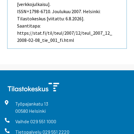
[verkkojulkaisu].
ISSN=1798-6710.
Joulukuu
2007. Helsinki:
Tilastokeskus [viitattu: 6.8.2026].
Saantitapa:
https://stat.fi/til/teul/2007/12/teul_2007_12_
2008-02-08_tie_001_fi.html
Työpajankatu
13
00580
Helsinki
Vaihde
029 551 1000
Tietopalvelu
029 551 2220