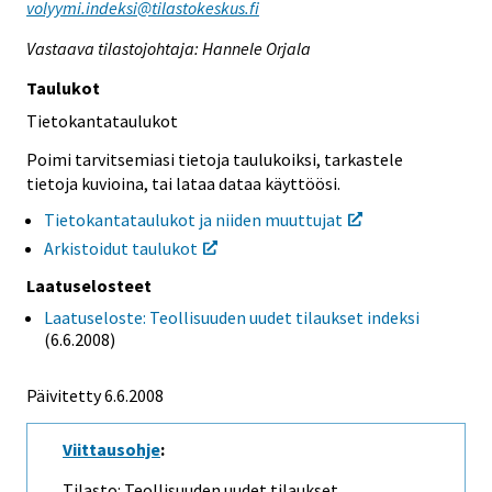
volyymi.indeksi@tilastokeskus.fi
Vastaava tilastojohtaja: Hannele Orjala
Taulukot
Tietokantataulukot
Poimi tarvitsemiasi tietoja taulukoiksi, tarkastele
tietoja kuvioina, tai lataa dataa käyttöösi.
Tietokantataulukot ja niiden muuttujat
Arkistoidut taulukot
Laatuselosteet
Laatuseloste: Teollisuuden uudet tilaukset indeksi
(6.6.2008)
Päivitetty 6.6.2008
Viittausohje
:
Tilasto: Teollisuuden uudet tilaukset