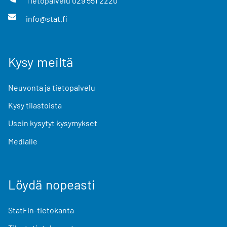
Tietopalvelu
029 551 2220
info@stat.fi
Kysy meiltä
Neuvonta ja tietopalvelu
Kysy tilastoista
Usein kysytyt kysymykset
Medialle
Löydä nopeasti
StatFin-tietokanta