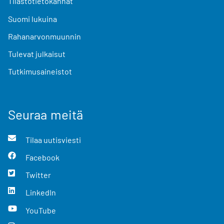
Tilastotietokannat
Suomi lukuina
Rahanarvonmuunnin
Tulevat julkaisut
Tutkimusaineistot
Seuraa meitä
Tilaa uutisviesti
Facebook
Twitter
LinkedIn
YouTube