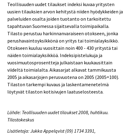
Teollisuuden uudet tilaukset indeksi kuvaa yritysten
uusien tilauksien arvon kehitystä niiden hyödykkeiden ja
palveluiden osalta joiden tuotanto on tarkoitettu
tapahtuvan Suomessa sijaitsevalla toimipaikalla.
Tilasto perustuu harkinnanvaraiseen otokseen, jonka
perushavaintoyksikkönä on yritys tai toimialayksikkö.
Otokseen kuuluu vuosittain noin 400 - 430 yritystä tai
näiden toimialayksikköä. Indeksipistelukuja ja
vuosimuutosprosentteja julkaistaan kuukausittain
viideltä toimialalta. Aikasarjat alkavat tammikuusta
2005 ja aikasarjojen perusvuotena on 2005 (2005=100).
Tilaston tarkempi kuvaus ja laskentamenetelmä
löytyvät tilaston kotisivujen laatuselosteesta.
Lähde: Teollisuuden uudet tilaukset 2008, huhtikuu.
Tilastokeskus
Lisätietoja: Jukka Appelqvist (09) 1734 3391,