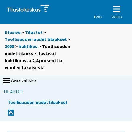
Valikko
Haku
Etusivu
>
Tilastot
>
Teollisuuden uudet tilaukset
>
2008
>
huhtikuu
> Teollisuuden
uudet tilaukset laskivat
huhtikuussa 2,4 prosenttia
vuoden takaisesta
Avaa valikko
TILASTOT
Teollisuuden uudet tilaukset
Y
Y
o
o
u
u
a
a