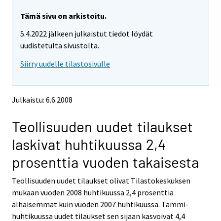
r
r
e
e
Tämä sivu on arkistoitu.
m
m
5.4.2022 jälkeen julkaistut tiedot löydät
o
o
v
v
uudistetulta sivustolta.
i
i
Siirry uudelle tilastosivulle
n
n
g
g
t
t
o
o
Julkaistu: 6.6.2008
a
a
n
n
Teollisuuden uudet tilaukset
o
o
t
t
laskivat huhtikuussa 2,4
h
h
e
e
prosenttia vuoden takaisesta
r
r
s
s
Teollisuuden uudet tilaukset olivat Tilastokeskuksen
e
e
mukaan vuoden 2008 huhtikuussa 2,4 prosenttia
r
r
v
v
alhaisemmat kuin vuoden 2007 huhtikuussa. Tammi-
i
i
huhtikuussa uudet tilaukset sen sijaan kasvoivat 4,4