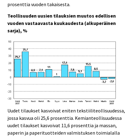
c
c
prosenttia vuoden takaisesta.
e
e
.
.
Teollisuuden uusien tilauksien muutos edellisen
vuoden vastaavasta kuukaudesta (alkuperäinen
sarja), %
Uudet tilaukset kasvoivat eniten tekstiiliteollisuudessa,
jossa kasvua oli 25,6 prosenttia. Kemianteollisuudessa
uudet tilaukset kasvoivat 11,6 prosenttia ja massan,
paperin ja paperituotteiden valmistuksen toimialalla