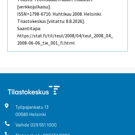
[verkkojulkaisu].
ISSN=1798-6710.
Huhtikuu
2008. Helsinki:
Tilastokeskus [viitattu: 8.8.2026].
Saantitapa:
https://stat.fi/til/teul/2008/04/teul_2008_04_
2008-06-06_tie_001_fi.html
Työpajankatu
13
00580
Helsinki
Vaihde
029 551 1000