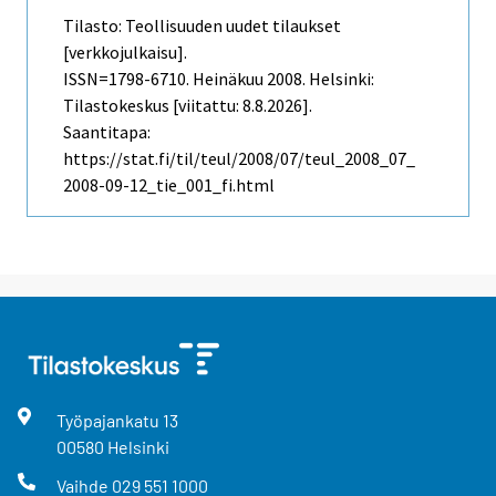
Tilasto: Teollisuuden uudet tilaukset
[verkkojulkaisu].
ISSN=1798-6710.
Heinäkuu
2008. Helsinki:
Tilastokeskus [viitattu: 8.8.2026].
Saantitapa:
https://stat.fi/til/teul/2008/07/teul_2008_07_
2008-09-12_tie_001_fi.html
Työpajankatu
13
00580
Helsinki
Vaihde
029 551 1000