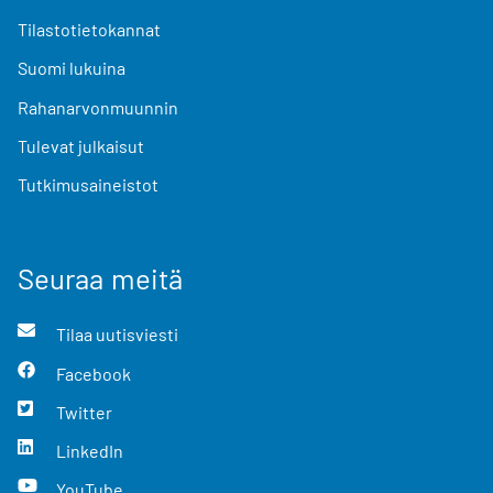
Tilastotietokannat
Suomi lukuina
Rahanarvonmuunnin
Tulevat julkaisut
Tutkimusaineistot
Seuraa meitä
Tilaa uutisviesti
Facebook
Twitter
LinkedIn
YouTube