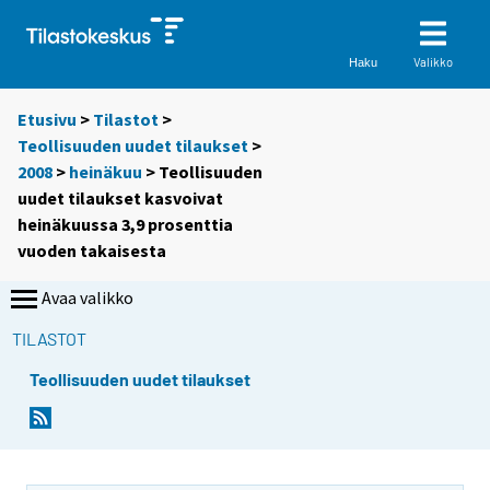
Valikko
Haku
Etusivu
>
Tilastot
>
Teollisuuden uudet tilaukset
>
2008
>
heinäkuu
> Teollisuuden
uudet tilaukset kasvoivat
heinäkuussa 3,9 prosenttia
vuoden takaisesta
Avaa valikko
TILASTOT
Teollisuuden uudet tilaukset
Y
Y
o
o
u
u
a
a