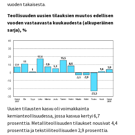
c
c
vuoden takaisesta.
e
e
.
.
Teollisuuden uusien tilauksien muutos edellisen
vuoden vastaavasta kuukaudesta (alkuperäinen
sarja), %
Uusien tilausten kasvu oli voimakkainta
kemianteollisuudessa, jossa kasvua kertyi 6,7
prosenttia. Metalliteollisuuden tilaukset nousivat 4,4
prosenttia ja tekstiiliteollisuuden 2,9 prosenttia.