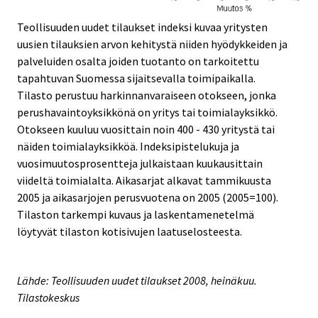
Teollisuuden uudet tilaukset indeksi kuvaa yritysten
uusien tilauksien arvon kehitystä niiden hyödykkeiden ja
palveluiden osalta joiden tuotanto on tarkoitettu
tapahtuvan Suomessa sijaitsevalla toimipaikalla.
Tilasto perustuu harkinnanvaraiseen otokseen, jonka
perushavaintoyksikkönä on yritys tai toimialayksikkö.
Otokseen kuuluu vuosittain noin 400 - 430 yritystä tai
näiden toimialayksikköä. Indeksipistelukuja ja
vuosimuutosprosentteja julkaistaan kuukausittain
viideltä toimialalta. Aikasarjat alkavat tammikuusta
2005 ja aikasarjojen perusvuotena on 2005 (2005=100).
Tilaston tarkempi kuvaus ja laskentamenetelmä
löytyvät tilaston kotisivujen laatuselosteesta.
Lähde: Teollisuuden uudet tilaukset 2008, heinäkuu.
Tilastokeskus