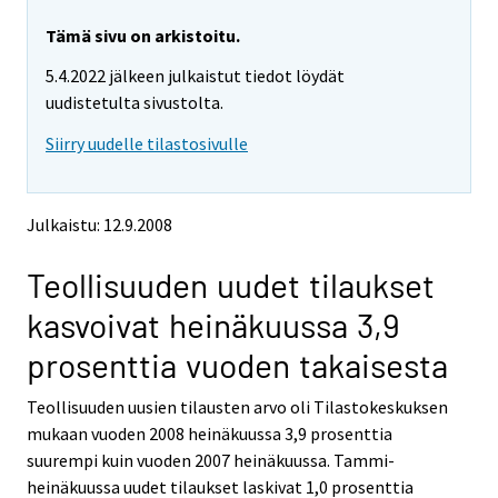
r
r
e
e
Tämä sivu on arkistoitu.
m
m
5.4.2022 jälkeen julkaistut tiedot löydät
o
o
v
v
uudistetulta sivustolta.
i
i
Siirry uudelle tilastosivulle
n
n
g
g
t
t
o
o
Julkaistu: 12.9.2008
a
a
n
n
Teollisuuden uudet tilaukset
o
o
t
t
kasvoivat heinäkuussa 3,9
h
h
e
e
prosenttia vuoden takaisesta
r
r
s
s
Teollisuuden uusien tilausten arvo oli Tilastokeskuksen
e
e
mukaan vuoden 2008 heinäkuussa 3,9 prosenttia
r
r
v
v
suurempi kuin vuoden 2007 heinäkuussa. Tammi-
i
i
heinäkuussa uudet tilaukset laskivat 1,0 prosenttia