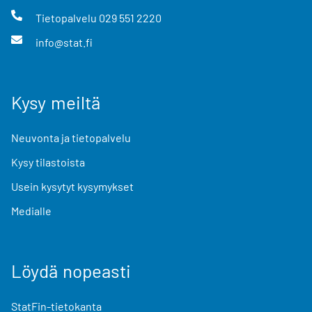
Tietopalvelu
029 551 2220
info@stat.fi
Kysy meiltä
Neuvonta ja tietopalvelu
Kysy tilastoista
Usein kysytyt kysymykset
Medialle
Löydä nopeasti
StatFin-tietokanta