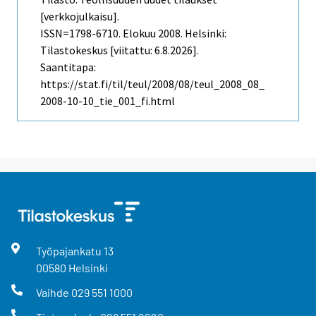
[verkkojulkaisu].
ISSN=1798-6710.
Elokuu
2008. Helsinki:
Tilastokeskus [viitattu: 6.8.2026].
Saantitapa:
https://stat.fi/til/teul/2008/08/teul_2008_08_
2008-10-10_tie_001_fi.html
Työpajankatu
13
00580
Helsinki
Vaihde
029 551 1000