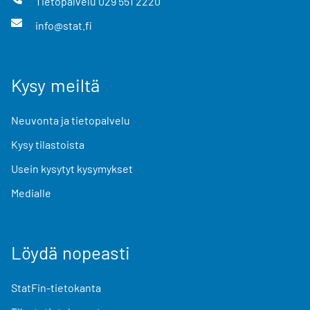
Tietopalvelu
029 551 2220
info@stat.fi
Kysy meiltä
Neuvonta ja tietopalvelu
Kysy tilastoista
Usein kysytyt kysymykset
Medialle
Löydä nopeasti
StatFin-tietokanta