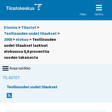
Valikko
Haku
Etusivu
>
Tilastot
>
Teollisuuden uudet tilaukset
>
2008
>
elokuu
> Teollisuuden
uudet tilaukset laskivat
elokuussa 0,8 prosenttia
vuoden takaisesta
Avaa valikko
TILASTOT
Teollisuuden uudet tilaukset
Y
Y
o
o
u
u
a
a