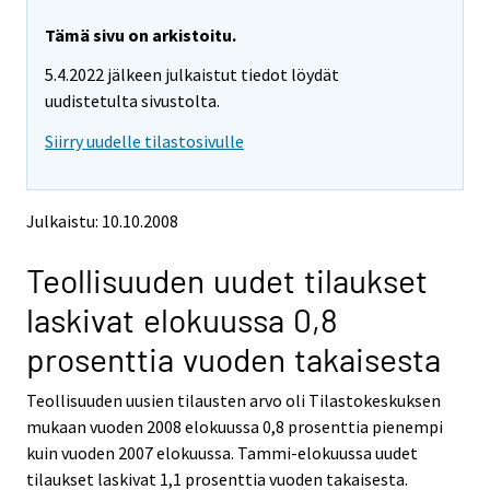
r
r
e
e
Tämä sivu on arkistoitu.
m
m
5.4.2022 jälkeen julkaistut tiedot löydät
o
o
v
v
uudistetulta sivustolta.
i
i
Siirry uudelle tilastosivulle
n
n
g
g
t
t
o
o
Julkaistu: 10.10.2008
a
a
n
n
Teollisuuden uudet tilaukset
o
o
t
t
laskivat elokuussa 0,8
h
h
e
e
prosenttia vuoden takaisesta
r
r
s
s
Teollisuuden uusien tilausten arvo oli Tilastokeskuksen
e
e
mukaan vuoden 2008 elokuussa 0,8 prosenttia pienempi
r
r
v
v
kuin vuoden 2007 elokuussa. Tammi-elokuussa uudet
i
i
tilaukset laskivat 1,1 prosenttia vuoden takaisesta.