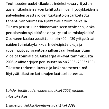
Teollisuuden uudet tilaukset indeksi kuvaa yritysten
uusien tilauksien arvon kehitystä niiden hyödykkeiden ja
palveluiden osalta joiden tuotanto on tarkoitettu
tapahtuvan Suomessa sijaitsevalla toimipaikalla.
Tilasto perustuu harkinnanvaraiseen otokseen, jonka
perushavaintoyksikkönä on yritys tai toimialayksikkö.
Otokseen kuuluu vuosittain noin 400 - 430 yritystä tai
näiden toimialayksikköä. Indeksipistelukuja ja
vuosimuutosprosentteja julkaistaan kuukausittain
viideltä toimialalta. Aikasarjat alkavat tammikuusta
2005 ja aikasarjojen perusvuotena on 2005 (2005=100).
Tilaston tarkempi kuvaus ja laskentamenetelmä
löytyvät tilaston kotisivujen laatuselosteesta.
Lähde: Teollisuuden uudet tilaukset 2008, elokuu.
Tilastokeskus
Lisätietoja: Jukka Appelqvist (09) 1734 3391,