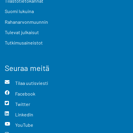
Tilastotietokannat
Suomi lukuina
Rahanarvonmuunnin
Tulevat julkaisut
Tutkimusaineistot
Seuraa meitä
Tilaa uutisviesti
Facebook
Twitter
LinkedIn
YouTube