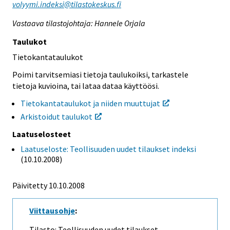
volyymi.indeksi@tilastokeskus.fi
Vastaava tilastojohtaja: Hannele Orjala
Taulukot
Tietokantataulukot
Poimi tarvitsemiasi tietoja taulukoiksi, tarkastele
tietoja kuvioina, tai lataa dataa käyttöösi.
Tietokantataulukot ja niiden muuttujat
Arkistoidut taulukot
Laatuselosteet
Laatuseloste: Teollisuuden uudet tilaukset indeksi
(10.10.2008)
Päivitetty 10.10.2008
Viittausohje
:
Tilasto: Teollisuuden uudet tilaukset