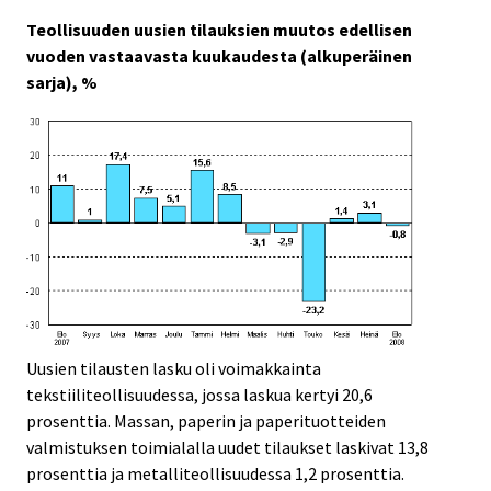
c
c
e
e
Teollisuuden uusien tilauksien muutos edellisen
.
.
vuoden vastaavasta kuukaudesta (alkuperäinen
sarja), %
Uusien tilausten lasku oli voimakkainta
tekstiiliteollisuudessa, jossa laskua kertyi 20,6
prosenttia. Massan, paperin ja paperituotteiden
valmistuksen toimialalla uudet tilaukset laskivat 13,8
prosenttia ja metalliteollisuudessa 1,2 prosenttia.