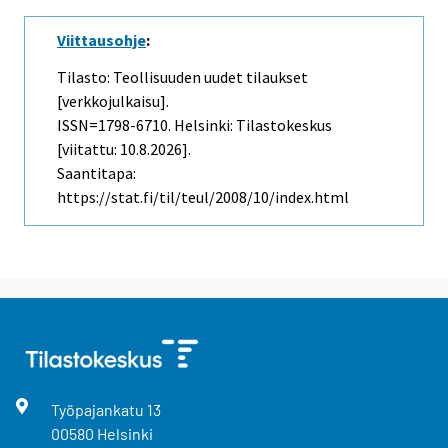
Viittausohje
:
Tilasto: Teollisuuden uudet tilaukset
[verkkojulkaisu].
ISSN=1798-6710. Helsinki: Tilastokeskus
[viitattu: 10.8.2026].
Saantitapa:
https://stat.fi/til/teul/2008/10/index.html
Työpajankatu
13
00580
Helsinki