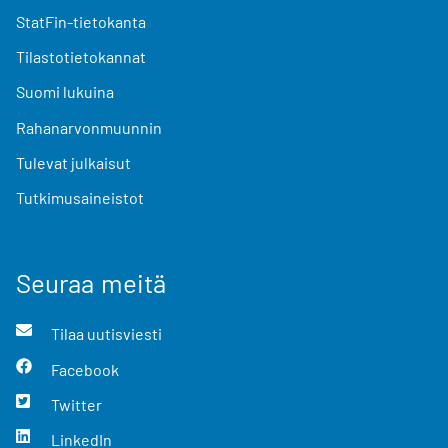
StatFin-tietokanta
Tilastotietokannat
Suomi lukuina
Rahanarvonmuunnin
Tulevat julkaisut
Tutkimusaineistot
Seuraa meitä
Tilaa uutisviesti
Facebook
Twitter
LinkedIn