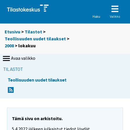
Valikko
Haku
Etusivu
>
Tilastot
>
Teollisuuden uudet tilaukset
>
2008
>
lokakuu
Avaa valikko
TILASTOT
Teollisuuden uudet tilaukset
Tämä sivu on arkistoitu.
5.4.2022 jälkeen julkaistut tiedot löydät