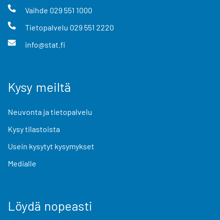
Vaihde
029 551 1000
Tietopalvelu
029 551 2220
info@stat.fi
Kysy meiltä
Neuvonta ja tietopalvelu
Kysy tilastoista
Usein kysytyt kysymykset
Medialle
Löydä nopeasti