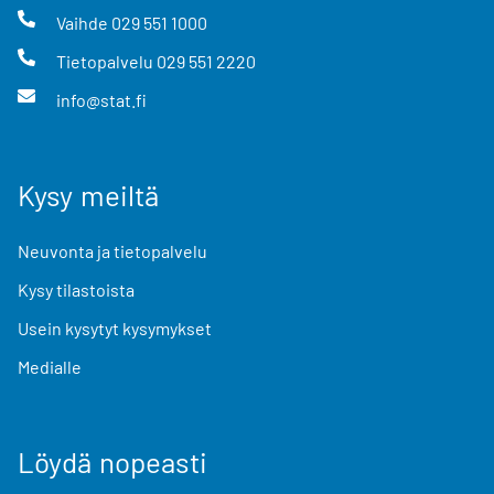
Vaihde
029 551 1000
Tietopalvelu
029 551 2220
info@stat.fi
Kysy meiltä
Neuvonta ja tietopalvelu
Kysy tilastoista
Usein kysytyt kysymykset
Medialle
Löydä nopeasti