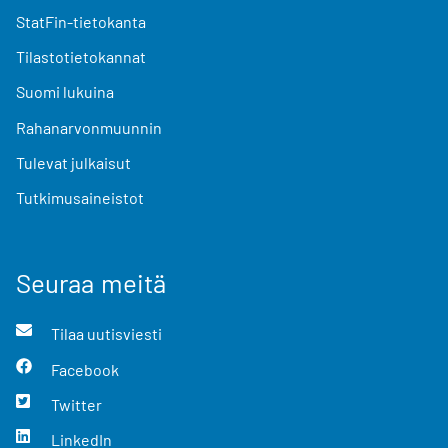
StatFin-tietokanta
Tilastotietokannat
Suomi lukuina
Rahanarvonmuunnin
Tulevat julkaisut
Tutkimusaineistot
Seuraa meitä
Tilaa uutisviesti
Facebook
Twitter
LinkedIn