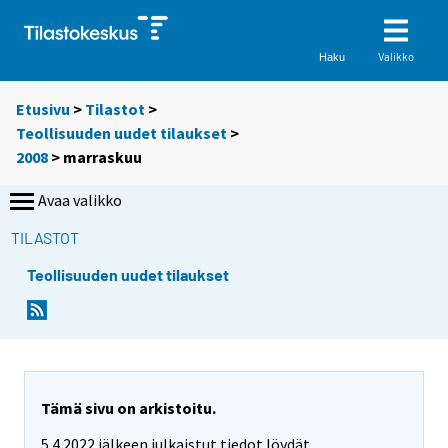
Valikko
Haku
Etusivu
>
Tilastot
>
Teollisuuden uudet tilaukset
>
2008
>
marraskuu
Avaa valikko
TILASTOT
Teollisuuden uudet tilaukset
Tämä sivu on arkistoitu.
5.4.2022 jälkeen julkaistut tiedot löydät