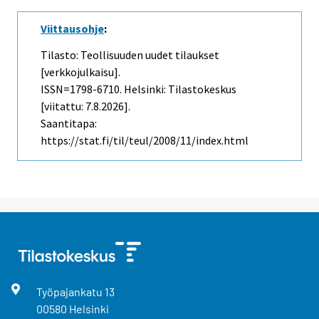
Viittausohje
:
Tilasto: Teollisuuden uudet tilaukset
[verkkojulkaisu].
ISSN=1798-6710. Helsinki: Tilastokeskus
[viitattu: 7.8.2026].
Saantitapa:
https://stat.fi/til/teul/2008/11/index.html
Työpajankatu
13
00580
Helsinki