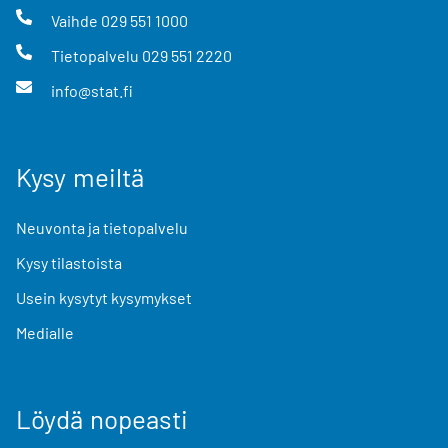
Vaihde
029 551 1000
Tietopalvelu
029 551 2220
info@stat.fi
Kysy meiltä
Neuvonta ja tietopalvelu
Kysy tilastoista
Usein kysytyt kysymykset
Medialle
Löydä nopeasti