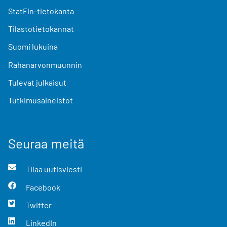
StatFin-tietokanta
Tilastotietokannat
Suomi lukuina
Rahanarvonmuunnin
Tulevat julkaisut
Tutkimusaineistot
Seuraa meitä
Tilaa uutisviesti
Facebook
Twitter
LinkedIn