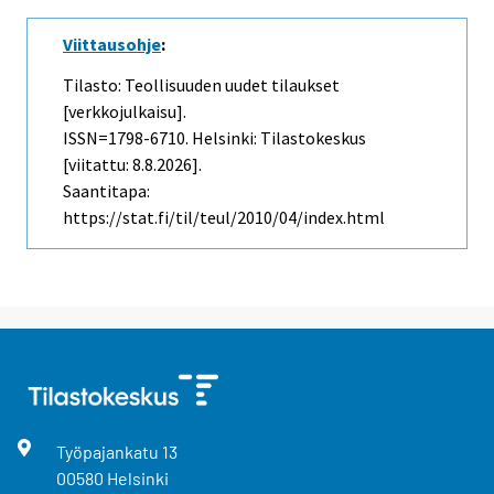
Viittausohje
:
Tilasto: Teollisuuden uudet tilaukset
[verkkojulkaisu].
ISSN=1798-6710. Helsinki: Tilastokeskus
[viitattu: 8.8.2026].
Saantitapa:
https://stat.fi/til/teul/2010/04/index.html
Työpajankatu
13
00580
Helsinki