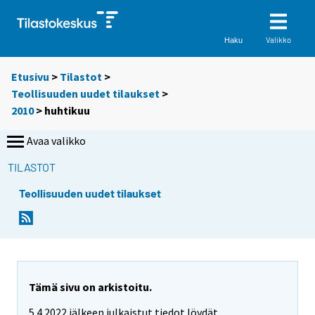
Valikko
Haku
Etusivu
>
Tilastot
>
Teollisuuden uudet tilaukset
>
2010
>
huhtikuu
Avaa valikko
TILASTOT
Teollisuuden uudet tilaukset
Tämä sivu on arkistoitu.
5.4.2022 jälkeen julkaistut tiedot löydät