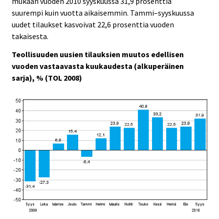
mukaan vuoden 2010 syyskuussa 31,9 prosenttia
i
i
suurempi kuin vuotta aikaisemmin. Tammi–syyskuussa
c
c
e
e
uudet tilaukset kasvoivat 22,6 prosenttia vuoden
.
.
takaisesta.
Teollisuuden uusien tilauksien muutos edellisen
vuoden vastaavasta kuukaudesta (alkuperäinen
sarja), % (TOL 2008)