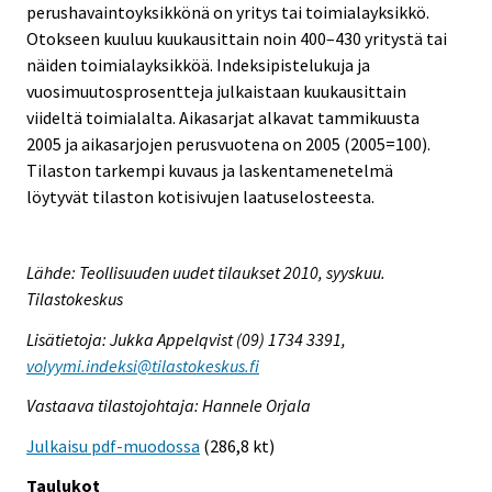
perushavaintoyksikkönä on yritys tai toimialayksikkö.
Otokseen kuuluu kuukausittain noin 400–430 yritystä tai
näiden toimialayksikköä. Indeksipistelukuja ja
vuosimuutosprosentteja julkaistaan kuukausittain
viideltä toimialalta. Aikasarjat alkavat tammikuusta
2005 ja aikasarjojen perusvuotena on 2005 (2005=100).
Tilaston tarkempi kuvaus ja laskentamenetelmä
löytyvät tilaston kotisivujen laatuselosteesta.
Lähde: Teollisuuden uudet tilaukset 2010, syyskuu.
Tilastokeskus
Lisätietoja: Jukka Appelqvist (09) 1734 3391,
volyymi.indeksi@tilastokeskus.fi
Vastaava tilastojohtaja: Hannele Orjala
Julkaisu pdf-muodossa
(286,8 kt)
Taulukot