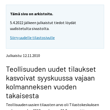
a
a
r
r
e
e
Tämä sivu on arkistoitu.
m
m
5.4.2022 jälkeen julkaistut tiedot löydät
o
o
v
v
uudistetulta sivustolta.
i
i
Siirry uudelle tilastosivulle
n
n
g
g
t
t
o
o
Julkaistu: 12.11.2010
a
a
n
n
Teollisuuden uudet tilaukset
o
o
t
t
kasvoivat syyskuussa vajaan
h
h
e
e
kolmanneksen vuoden
r
r
s
s
takaisesta
e
e
r
r
Teollisuuden uusien tilausten arvo oli Tilastokeskuksen
v
v