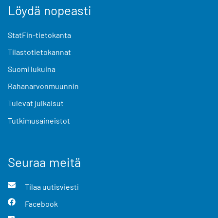
Löydä nopeasti
StatFin-tietokanta
Tilastotietokannat
Suomi lukuina
Rahanarvonmuunnin
Tulevat julkaisut
Tutkimusaineistot
Seuraa meitä
Tilaa uutisviesti
Facebook