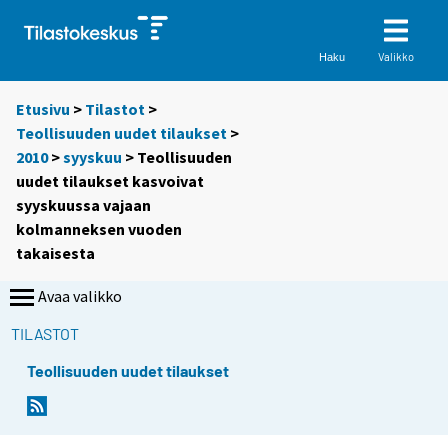
Valikko
Haku
Etusivu
>
Tilastot
>
Teollisuuden uudet tilaukset
>
2010
>
syyskuu
> Teollisuuden
uudet tilaukset kasvoivat
syyskuussa vajaan
kolmanneksen vuoden
takaisesta
Avaa valikko
TILASTOT
Teollisuuden uudet tilaukset
Y
Y
o
o
u
u