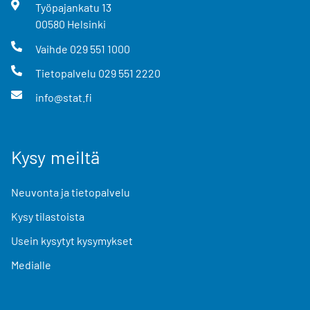
Työpajankatu
13
00580
Helsinki
Vaihde
029 551 1000
Tietopalvelu
029 551 2220
info@stat.fi
Kysy meiltä
Neuvonta ja tietopalvelu
Kysy tilastoista
Usein kysytyt kysymykset
Medialle