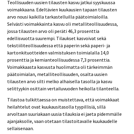
Teollisuuden uusien tilausten kasvu jatkui syyskuussa
voimakkaana. Edeltävien kuukausien tapaan tilausten
arvo nousi kaikilla tarkastelluilla päätoimialoilla.
Selvästi voimakkainta kasvu oli metalliteollisuudessa,
jossa tilausten arvo oli peräti 46,3 prosenttia
edellisvuotta suurempi. Tilaukset kasvoivat sekä
tekstiiliteollisuudessa että paperin sekä paperi- ja
kartonkituotteiden valmistuksen toimialalla 14,0
prosenttia ja kemianteollisuudessa 7,3 prosenttia.
Voimakkaasta kasvusta huolimatta oli tärkeimmän
päätoimialan, metalliteollisuuden, osalta uusien
tilausten arvo silti melko alhaisella tasolla ja kasvu
selittyykin osittain vertailuvuoden heikolla tilanteella.
Tilastoa tulkittaessa on muistettava, että voimakkaat
heilahtelut ovat kuukausitasolla tyypillisiä, sillä
arvoltaan suuriakaan uusia tilauksia ei jaeta pidemmälle
ajanjaksolle, vaan otetaan tilastoitavalle kuukaudelle
sellaisenaan.