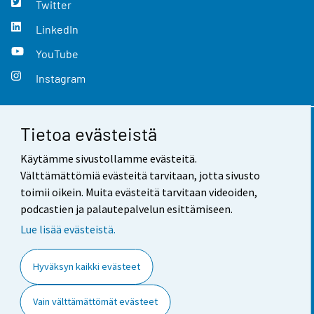
Twitter
LinkedIn
YouTube
Instagram
Tietoa evästeistä
Yhteystiedot
Käytämme sivustollamme evästeitä.
Palaute
Välttämättömiä evästeitä tarvitaan, jotta sivusto
toimii oikein. Muita evästeitä tarvitaan videoiden,
Käyttöehdot
podcastien ja palautepalvelun esittämiseen.
Tietosuoja
Lue lisää evästeistä.
Saavutettavuus
Hyväksyn kaikki evästeet
Tietoa sivustosta
Vain välttämättömät evästeet
Evästeasetukset