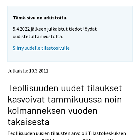
a
a
r
r
e
e
Tämä sivu on arkistoitu.
m
m
5.4.2022 jälkeen julkaistut tiedot löydät
o
o
v
v
uudistetulta sivustolta.
i
i
Siirry uudelle tilastosivulle
n
n
g
g
t
t
o
o
Julkaistu: 10.3.2011
a
a
n
n
Teollisuuden uudet tilaukset
o
o
t
t
kasvoivat tammikuussa noin
h
h
e
e
kolmanneksen vuoden
r
r
s
s
takaisesta
e
e
r
r
Teollisuuden uusien tilausten arvo oli Tilastokeskuksen
v
v