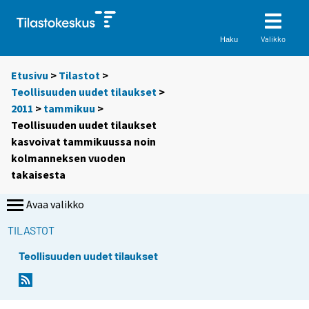
Valikko
Haku
Etusivu
>
Tilastot
>
Teollisuuden uudet tilaukset
>
2011
>
tammikuu
>
Teollisuuden uudet tilaukset
kasvoivat tammikuussa noin
kolmanneksen vuoden
takaisesta
Avaa valikko
TILASTOT
Teollisuuden uudet tilaukset
Y
Y
o
o
u
u