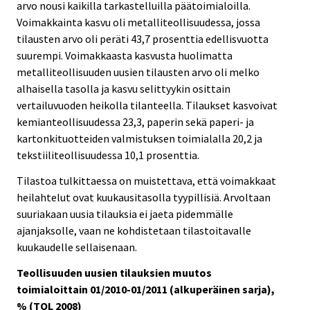
arvo nousi kaikilla tarkastelluilla päätoimialoilla.
Voimakkainta kasvu oli metalliteollisuudessa, jossa
tilausten arvo oli peräti 43,7 prosenttia edellisvuotta
suurempi. Voimakkaasta kasvusta huolimatta
metalliteollisuuden uusien tilausten arvo oli melko
alhaisella tasolla ja kasvu selittyykin osittain
vertailuvuoden heikolla tilanteella. Tilaukset kasvoivat
kemianteollisuudessa 23,3, paperin sekä paperi- ja
kartonkituotteiden valmistuksen toimialalla 20,2 ja
tekstiiliteollisuudessa 10,1 prosenttia.
Tilastoa tulkittaessa on muistettava, että voimakkaat
heilahtelut ovat kuukausitasolla tyypillisiä. Arvoltaan
suuriakaan uusia tilauksia ei jaeta pidemmälle
ajanjaksolle, vaan ne kohdistetaan tilastoitavalle
kuukaudelle sellaisenaan.
Teollisuuden uusien tilauksien muutos
toimialoittain 01/2010-01/2011 (alkuperäinen sarja),
% (TOL 2008)