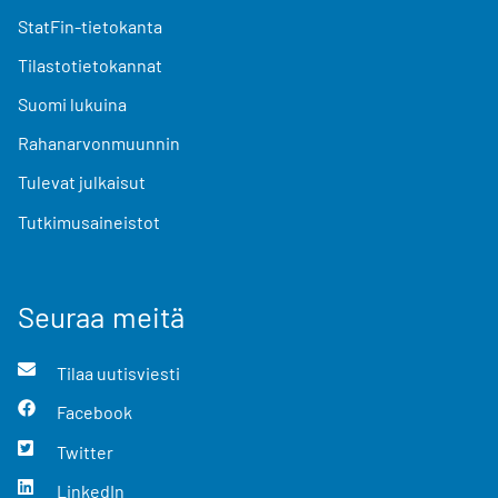
StatFin-tietokanta
Tilastotietokannat
Suomi lukuina
Rahanarvonmuunnin
Tulevat julkaisut
Tutkimusaineistot
Seuraa meitä
Tilaa uutisviesti
Facebook
Twitter
LinkedIn