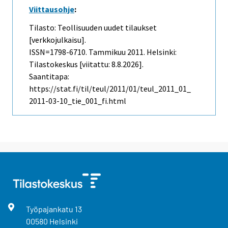
Viittausohje
:
Tilasto: Teollisuuden uudet tilaukset
[verkkojulkaisu].
ISSN=1798-6710.
Tammikuu
2011. Helsinki:
Tilastokeskus [viitattu: 8.8.2026].
Saantitapa:
https://stat.fi/til/teul/2011/01/teul_2011_01_
2011-03-10_tie_001_fi.html
Työpajankatu
13
00580
Helsinki