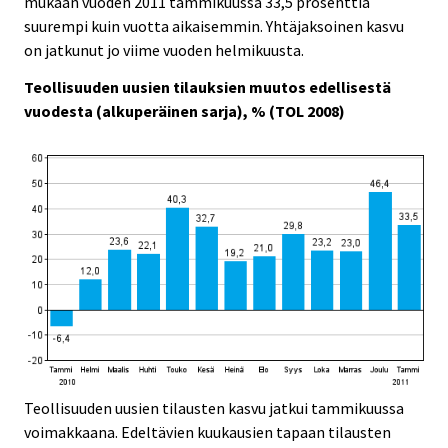
mukaan vuoden 2011 tammikuussa 33,5 prosenttia
i
i
suurempi kuin vuotta aikaisemmin. Yhtäjaksoinen kasvu
c
c
e
e
on jatkunut jo viime vuoden helmikuusta.
.
.
Teollisuuden uusien tilauksien muutos edellisestä
vuodesta (alkuperäinen sarja), % (TOL 2008)
Teollisuuden uusien tilausten kasvu jatkui tammikuussa
voimakkaana. Edeltävien kuukausien tapaan tilausten