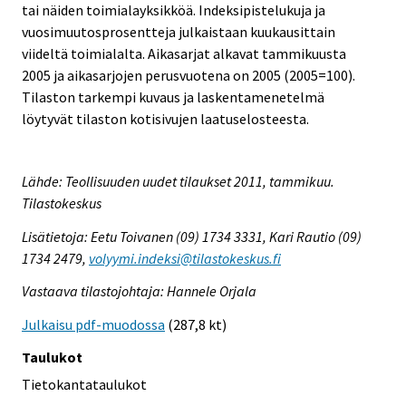
tai näiden toimialayksikköä. Indeksipistelukuja ja
vuosimuutosprosentteja julkaistaan kuukausittain
viideltä toimialalta. Aikasarjat alkavat tammikuusta
2005 ja aikasarjojen perusvuotena on 2005 (2005=100).
Tilaston tarkempi kuvaus ja laskentamenetelmä
löytyvät tilaston kotisivujen laatuselosteesta.
Lähde: Teollisuuden uudet tilaukset 2011, tammikuu.
Tilastokeskus
Lisätietoja: Eetu Toivanen (09) 1734 3331, Kari Rautio (09)
1734 2479,
volyymi.indeksi@tilastokeskus.fi
Vastaava tilastojohtaja: Hannele Orjala
Julkaisu pdf-muodossa
(287,8 kt)
Taulukot
Tietokantataulukot