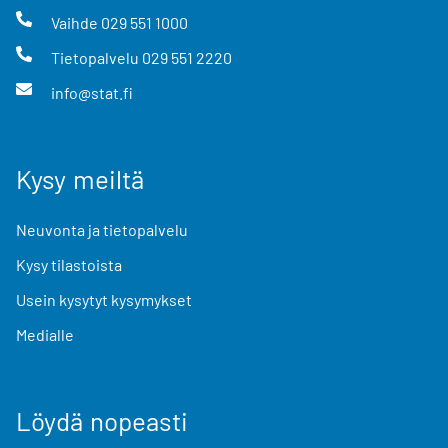
Vaihde
029 551 1000
Tietopalvelu
029 551 2220
info@stat.fi
Kysy meiltä
Neuvonta ja tietopalvelu
Kysy tilastoista
Usein kysytyt kysymykset
Medialle
Löydä nopeasti