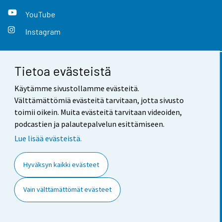
YouTube
Instagram
Tietoa evästeistä
Yhteystiedot
Käytämme sivustollamme evästeitä.
Palaute
Välttämättömiä evästeitä tarvitaan, jotta sivusto
toimii oikein. Muita evästeitä tarvitaan videoiden,
Käyttöehdot
podcastien ja palautepalvelun esittämiseen.
Tietosuoja
Lue lisää evästeistä.
Saavutettavuus
Hyväksyn kaikki evästeet
Tietoa sivustosta
Vain välttämättömät evästeet
Evästeasetukset