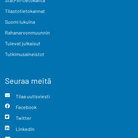
StatFin-tietokanta
Tilastotietokannat
Suomi lukuina
Rahanarvonmuunnin
Tulevat julkaisut
Tutkimusaineistot
Seuraa meitä
Tilaa uutisviesti
Facebook
Twitter
LinkedIn