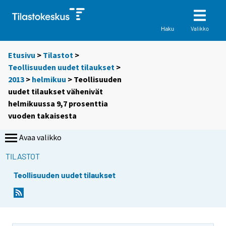
Valikko
Haku
Etusivu
>
Tilastot
>
Teollisuuden uudet tilaukset
>
2013
>
helmikuu
> Teollisuuden
uudet tilaukset vähenivät
helmikuussa 9,7 prosenttia
vuoden takaisesta
Avaa valikko
TILASTOT
Teollisuuden uudet tilaukset
Y
Y
o
o
u
u
a
a