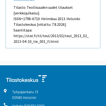
Tilasto: Teollisuuden uudet tilaukset
[verkkojulkaisu].
ISSN=1798-6710.
Helmikuu
2013. Helsinki:
Tilastokeskus [viitattu: 7.8.2026].
Saantitapa:
https://stat.fi/til/teul/2013/02/teul_2013_02_
2013-04-10_tie_001_fi.html
Työpajankatu
13
00580
Helsinki
Vaihde
029 551 1000