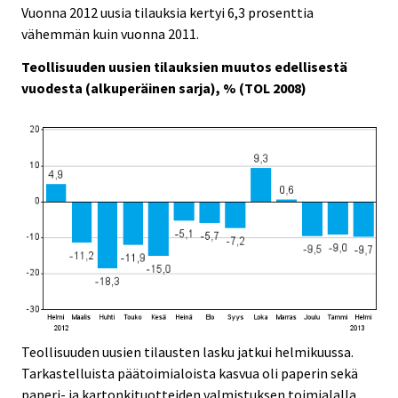
c
c
Vuonna 2012 uusia tilauksia kertyi 6,3 prosenttia
e
e
vähemmän kuin vuonna 2011.
.
.
Teollisuuden uusien tilauksien muutos edellisestä
vuodesta (alkuperäinen sarja), % (TOL 2008)
Teollisuuden uusien tilausten lasku jatkui helmikuussa.
Tarkastelluista päätoimialoista kasvua oli paperin sekä
paperi- ja kartonkituotteiden valmistuksen toimialalla