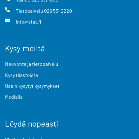
Tietopalvelu
029 551 2220
info@stat.fi
Kysy meiltä
Neuvonta ja tietopalvelu
Kysy tilastoista
Usein kysytyt kysymykset
Medialle
Löydä nopeasti