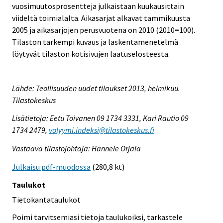
vuosimuutosprosentteja julkaistaan kuukausittain
viideltä toimialalta. Aikasarjat alkavat tammikuusta
2005 ja aikasarjojen perusvuotena on 2010 (2010=100).
Tilaston tarkempi kuvaus ja laskentamenetelmä
löytyvät tilaston kotisivujen laatuselosteesta.
Lähde: Teollisuuden uudet tilaukset 2013, helmikuu.
Tilastokeskus
Lisätietoja: Eetu Toivanen 09 1734 3331, Kari Rautio 09
1734 2479,
volyymi.indeksi@tilastokeskus.fi
Vastaava tilastojohtaja: Hannele Orjala
Julkaisu pdf-muodossa
(280,8 kt)
Taulukot
Tietokantataulukot
Poimi tarvitsemiasi tietoja taulukoiksi, tarkastele