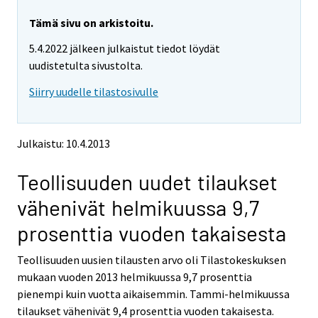
r
r
e
e
Tämä sivu on arkistoitu.
m
m
5.4.2022 jälkeen julkaistut tiedot löydät
o
o
v
v
uudistetulta sivustolta.
i
i
Siirry uudelle tilastosivulle
n
n
g
g
t
t
o
o
Julkaistu: 10.4.2013
a
a
n
n
Teollisuuden uudet tilaukset
o
o
t
t
vähenivät helmikuussa 9,7
h
h
e
e
prosenttia vuoden takaisesta
r
r
s
s
Teollisuuden uusien tilausten arvo oli Tilastokeskuksen
e
e
mukaan vuoden 2013 helmikuussa 9,7 prosenttia
r
r
v
v
pienempi kuin vuotta aikaisemmin. Tammi-helmikuussa
i
i
tilaukset vähenivät 9,4 prosenttia vuoden takaisesta.