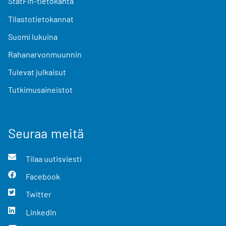
StatFin-tietokanta
Tilastotietokannat
Suomi lukuina
Rahanarvonmuunnin
Tulevat julkaisut
Tutkimusaineistot
Seuraa meitä
Tilaa uutisviesti
Facebook
Twitter
LinkedIn