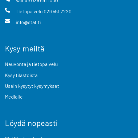
Vaihde
029 551 1000
Tietopalvelu
029 551 2220
info@stat.fi
Kysy meiltä
Neuvonta ja tietopalvelu
Kysy tilastoista
Usein kysytyt kysymykset
Medialle
Löydä nopeasti