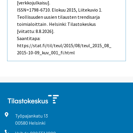
[verkkojulkaisu].
ISSN=1798-6710.
Elokuu
2015, Liitekuvio 1.
Teollisuuden uusien tilausten trendisarja
toimialoittain . Helsinki: Tilastokeskus
[viitattu: 8.8.2026].
Saantitapa:
https://stat.fi/til/teul/2015/08/teul_2015_08_
2015-10-09_kuv_001_fi.html
Työpajankatu
13
00580
Helsinki