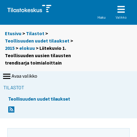
Valikko
Haku
Etusivu
>
Tilastot
>
Teollisuuden uudet tilaukset
>
2015
>
elokuu
> Liitekuvio 1.
Teollisuuden uusien tilausten
trendisarja toimialoittain
Avaa valikko
TILASTOT
Teollisuuden uudet tilaukset