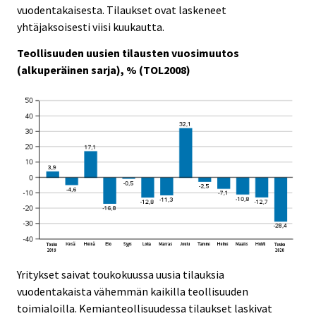
c
c
vuodentakaisesta. Tilaukset ovat laskeneet
e
e
yhtäjaksoisesti viisi kuukautta.
.
.
Teollisuuden uusien tilausten vuosimuutos
(alkuperäinen sarja), % (TOL2008)
Yritykset saivat toukokuussa uusia tilauksia
vuodentakaista vähemmän kaikilla teollisuuden
toimialoilla. Kemianteollisuudessa tilaukset laskivat