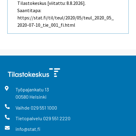
Tilastokeskus [viitattu: 8.8.2026].
Saantitapa:
https://stat.fi/til/teul/2020/05/teul_2020_05_
2020-07-10_tie_001_fi.html
Työpajankatu
13
00580
Helsinki
Vaihde
029 551 1000
Tietopalvelu
029 551 2220
info@stat.fi