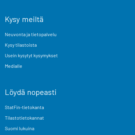
Kysy meiltä
Neuvonta ja tietopalvelu
Kysy tilastoista
Usein kysytyt kysymykset
Medialle
Löydä nopeasti
StatFin-tietokanta
Tilastotietokannat
Suomi lukuina