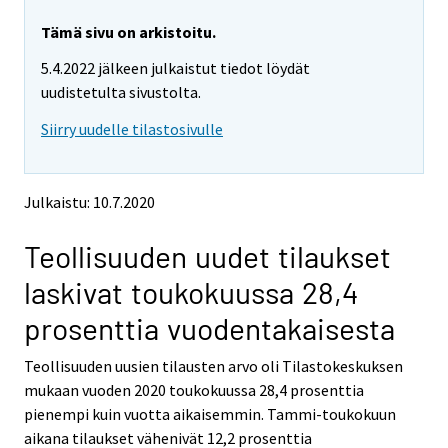
r
r
e
e
Tämä sivu on arkistoitu.
m
m
5.4.2022 jälkeen julkaistut tiedot löydät
o
o
v
v
uudistetulta sivustolta.
i
i
Siirry uudelle tilastosivulle
n
n
g
g
t
t
o
o
Julkaistu: 10.7.2020
a
a
n
n
Teollisuuden uudet tilaukset
o
o
t
t
laskivat toukokuussa 28,4
h
h
e
e
prosenttia vuodentakaisesta
r
r
s
s
Teollisuuden uusien tilausten arvo oli Tilastokeskuksen
e
e
mukaan vuoden 2020 toukokuussa 28,4 prosenttia
r
r
v
v
pienempi kuin vuotta aikaisemmin. Tammi-toukokuun
i
i
aikana tilaukset vähenivät 12,2 prosenttia