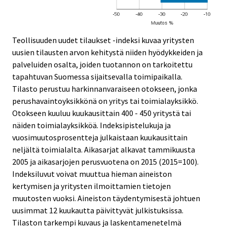
Teollisuuden uudet tilaukset -indeksi kuvaa yritysten
uusien tilausten arvon kehitystä niiden hyödykkeiden ja
palveluiden osalta, joiden tuotannon on tarkoitettu
tapahtuvan Suomessa sijaitsevalla toimipaikalla.
Tilasto perustuu harkinnanvaraiseen otokseen, jonka
perushavaintoyksikkönä on yritys tai toimialayksikkö.
Otokseen kuuluu kuukausittain 400 - 450 yritystä tai
näiden toimialayksikköä. Indeksipistelukuja ja
vuosimuutosprosentteja julkaistaan kuukausittain
neljältä toimialalta. Aikasarjat alkavat tammikuusta
2005 ja aikasarjojen perusvuotena on 2015 (2015=100).
Indeksiluvut voivat muuttua hieman aineiston
kertymisen ja yritysten ilmoittamien tietojen
muutosten vuoksi. Aineiston täydentymisestä johtuen
uusimmat 12 kuukautta päivittyvät julkistuksissa.
Tilaston tarkempi kuvaus ja laskentamenetelmä