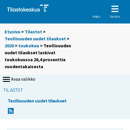
Valikko
Haku
Etusivu
>
Tilastot
>
Teollisuuden uudet tilaukset
>
2020
>
toukokuu
> Teollisuuden
uudet tilaukset laskivat
toukokuussa 28,4 prosenttia
vuodentakaisesta
Avaa valikko
TILASTOT
Teollisuuden uudet tilaukset
Y
Y
o
o
u
u
a
a