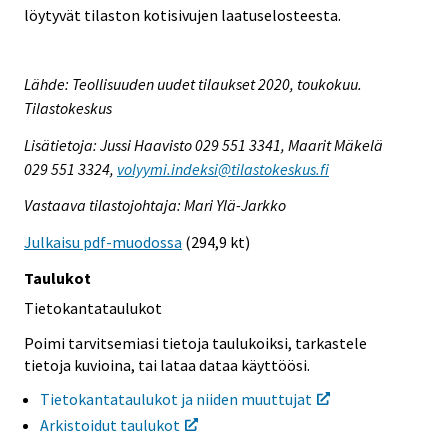
löytyvät tilaston kotisivujen laatuselosteesta.
Lähde: Teollisuuden uudet tilaukset 2020, toukokuu.
Tilastokeskus
Lisätietoja: Jussi Haavisto 029 551 3341, Maarit Mäkelä
029 551 3324,
volyymi.indeksi@tilastokeskus.fi
Vastaava tilastojohtaja: Mari Ylä-Jarkko
Julkaisu pdf-muodossa
(294,9 kt)
Taulukot
Tietokantataulukot
Poimi tarvitsemiasi tietoja taulukoiksi, tarkastele
tietoja kuvioina, tai lataa dataa käyttöösi.
Tietokantataulukot ja niiden muuttujat
Arkistoidut taulukot