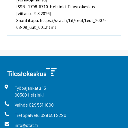
ISSN=1798-6710. Helsinki: Tilastokeskus
[viitattu: 9.8.2026].
Saantitapa: https://stat.fi/til/teul/teul_2007-
03-09_uut_001.html
Työpajankatu
13
00580
Helsinki
Vaihde
029 551 1000
Tietopalvelu
029 551 2220
info@stat.fi