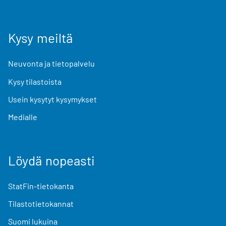
Kysy meiltä
Neuvonta ja tietopalvelu
Kysy tilastoista
Usein kysytyt kysymykset
Medialle
Löydä nopeasti
StatFin-tietokanta
Tilastotietokannat
Suomi lukuina