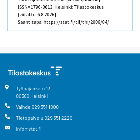
ISSN=1796-3613. Helsinki: Tilastokeskus
[viitattu: 6.8.2026].
Saantitapa: https://stat.fi/til/thi/2006/04/
Työpajankatu
13
00580
Helsinki
Vaihde
029 551 1000
Tietopalvelu
029 551 2220
info@stat.fi