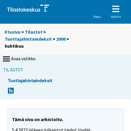
Valikko
Haku
Etusivu
>
Tilastot
>
Tuottajahintaindeksit
>
2006
>
huhtikuu
Avaa valikko
TILASTOT
Tuottajahintaindeksit
Tämä sivu on arkistoitu.
5.4.2022 jälkeen julkaistut tiedot löydät