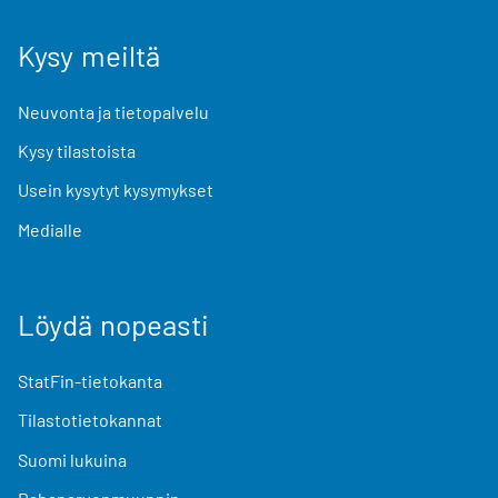
Kysy meiltä
Neuvonta ja tietopalvelu
Kysy tilastoista
Usein kysytyt kysymykset
Medialle
Löydä nopeasti
StatFin-tietokanta
Tilastotietokannat
Suomi lukuina