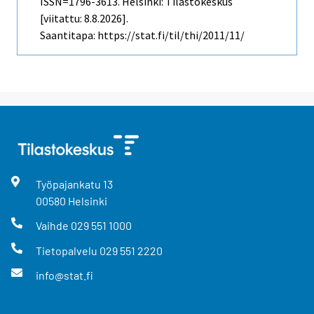
ISSN=1796-3613. Helsinki: Tilastokeskus
[viitattu: 8.8.2026].
Saantitapa: https://stat.fi/til/thi/2011/11/
Työpajankatu
13
00580
Helsinki
Vaihde
029 551 1000
Tietopalvelu
029 551 2220
info@stat.fi