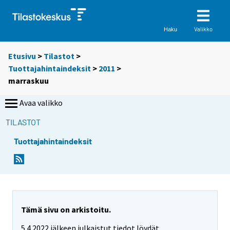
Valikko
Haku
Etusivu
>
Tilastot
>
Tuottajahintaindeksit
>
2011
>
marraskuu
Avaa valikko
TILASTOT
Tuottajahintaindeksit
Tämä sivu on arkistoitu.
5.4.2022 jälkeen julkaistut tiedot löydät