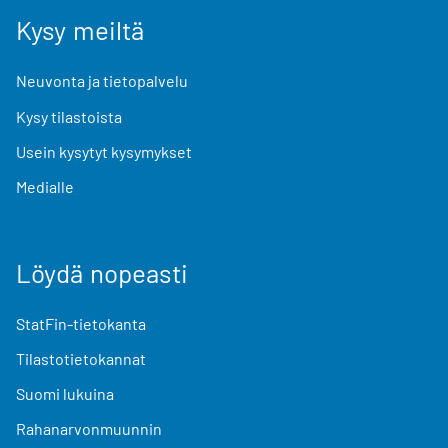
Kysy meiltä
Neuvonta ja tietopalvelu
Kysy tilastoista
Usein kysytyt kysymykset
Medialle
Löydä nopeasti
StatFin-tietokanta
Tilastotietokannat
Suomi lukuina
Rahanarvonmuunnin