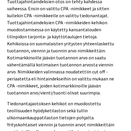
Tuottajahintaindeksien otos on tehty kahdessa
vaiheessa. Ensin on valittu CPA -nimikkeet ja sitten
kullekin CPA -nimikkeelle on valittu tiedonantajat.
Tuottajahintaindeksien CPA -nimikkeiden kehikon
muodostamisessa on käytetty kansantalouden
tilinpidon tarjonta- ja käyttötaulujen tietoja.
Kehikoissa on suomalaisten yritysten yhteenlaskettu
tuotannon, viennin ja tuonnin arvo nimikkeittäin.
Kotimarkkinoille jäävän tuotannon arvo on saatu
vähentämällä kotimaisen tuotannon arvosta viennin
arvo. Nimikkeiden valinnassa noudatettiin cut off -
periaatetta eli hintaindekseihin on valittu mukaan ne
CPA -nimikkeet, joiden kotimarkkinoille jäävän
tuotannon arvo/vienti/tuonti olivat suurimpia.
Tiedonantajaotoksen kehikot on muodostettu
teollisuuden hyödyketilaston sekä tullin
ulkomaankauppatilaston tietojen pohjalta.
Yrityskohtaiset viennin ja tuonnin arvot nimikkeittäin