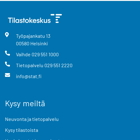
Työpajankatu
13
00580
Helsinki
Vaihde
029 551 1000
Tietopalvelu
029 551 2220
info@stat.fi
Kysy meiltä
Neuvonta ja tietopalvelu
Kysy tilastoista