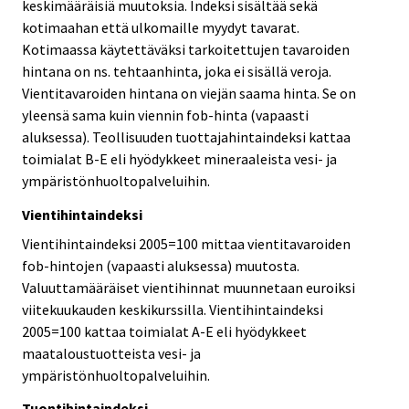
keskimääräisiä muutoksia. Indeksi sisältää sekä
kotimaahan että ulkomaille myydyt tavarat.
Kotimaassa käytettäväksi tarkoitettujen tavaroiden
hintana on ns. tehtaanhinta, joka ei sisällä veroja.
Vientitavaroiden hintana on viejän saama hinta. Se on
yleensä sama kuin viennin fob-hinta (vapaasti
aluksessa). Teollisuuden tuottajahintaindeksi kattaa
toimialat B-E eli hyödykkeet mineraaleista vesi- ja
ympäristönhuoltopalveluihin.
Vientihintaindeksi
Vientihintaindeksi 2005=100 mittaa vientitavaroiden
fob-hintojen (vapaasti aluksessa) muutosta.
Valuuttamääräiset vientihinnat muunnetaan euroiksi
viitekuukauden keskikurssilla. Vientihintaindeksi
2005=100 kattaa toimialat A-E eli hyödykkeet
maataloustuotteista vesi- ja
ympäristönhuoltopalveluihin.
Tuontihintaindeksi