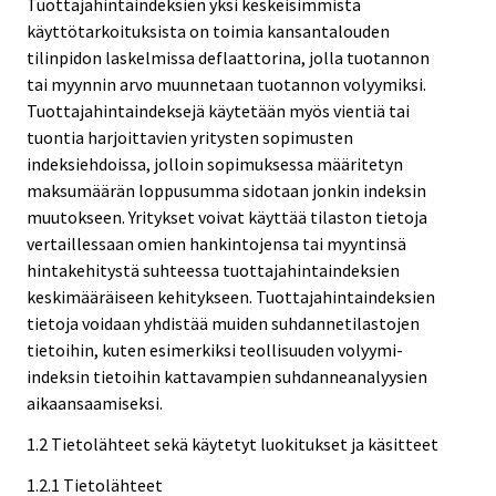
Tuottajahintaindeksien yksi keskeisimmistä
käyttötarkoituksista on toimia kansantalouden
tilinpidon laskelmissa deflaattorina, jolla tuotannon
tai myynnin arvo muunnetaan tuotannon volyymiksi.
Tuottajahintaindeksejä käytetään myös vientiä tai
tuontia harjoittavien yritysten sopimusten
indeksiehdoissa, jolloin sopimuksessa määritetyn
maksumäärän loppusumma sidotaan jonkin indeksin
muutokseen. Yritykset voivat käyttää tilaston tietoja
vertaillessaan omien hankintojensa tai myyntinsä
hintakehitystä suhteessa tuottajahintaindeksien
keskimääräiseen kehitykseen. Tuottajahintaindeksien
tietoja voidaan yhdistää muiden suhdannetilastojen
tietoihin, kuten esimerkiksi teollisuuden volyymi-
indeksin tietoihin kattavampien suhdanneanalyysien
aikaansaamiseksi.
1.2 Tietolähteet sekä käytetyt luokitukset ja käsitteet
1.2.1 Tietolähteet