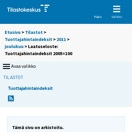
Valikko
Haku
Etusivu
>
Tilastot
>
Tuottajahintaindeksit
>
2011
>
joulukuu
> Laatuseloste:
Tuottajahintaindeksit 2005=100
Avaa valikko
TILASTOT
Tuottajahintaindeksit
Tämä sivu on arkistoitu.