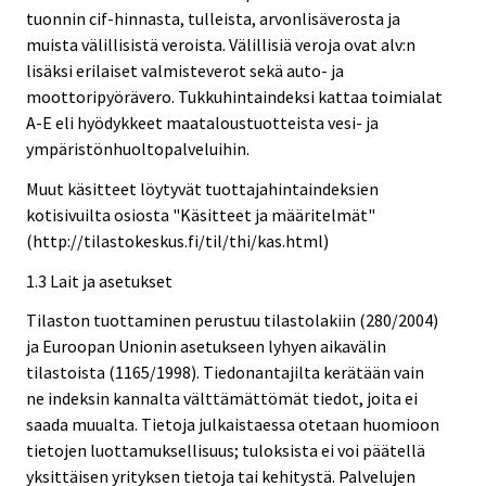
tuonnin cif-hinnasta, tulleista, arvonlisäverosta ja
muista välillisistä veroista. Välillisiä veroja ovat alv:n
lisäksi erilaiset valmisteverot sekä auto- ja
moottoripyörävero. Tukkuhintaindeksi kattaa toimialat
A-E eli hyödykkeet maataloustuotteista vesi- ja
ympäristönhuoltopalveluihin.
Muut käsitteet löytyvät tuottajahintaindeksien
kotisivuilta osiosta "Käsitteet ja määritelmät"
(http://tilastokeskus.fi/til/thi/kas.html)
1.3 Lait ja asetukset
Tilaston tuottaminen perustuu tilastolakiin (280/2004)
ja Euroopan Unionin asetukseen lyhyen aikavälin
tilastoista (1165/1998). Tiedonantajilta kerätään vain
ne indeksin kannalta välttämättömät tiedot, joita ei
saada muualta. Tietoja julkaistaessa otetaan huomioon
tietojen luottamuksellisuus; tuloksista ei voi päätellä
yksittäisen yrityksen tietoja tai kehitystä. Palvelujen