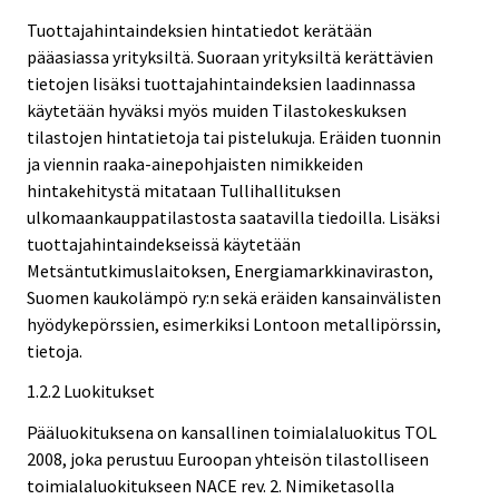
Tuottajahintaindeksien hintatiedot kerätään
pääasiassa yrityksiltä. Suoraan yrityksiltä kerättävien
tietojen lisäksi tuottajahintaindeksien laadinnassa
käytetään hyväksi myös muiden Tilastokeskuksen
tilastojen hintatietoja tai pistelukuja. Eräiden tuonnin
ja viennin raaka-ainepohjaisten nimikkeiden
hintakehitystä mitataan Tullihallituksen
ulkomaankauppatilastosta saatavilla tiedoilla. Lisäksi
tuottajahintaindekseissä käytetään
Metsäntutkimuslaitoksen, Energiamarkkinaviraston,
Suomen kaukolämpö ry:n sekä eräiden kansainvälisten
hyödykepörssien, esimerkiksi Lontoon metallipörssin,
tietoja.
1.2.2 Luokitukset
Pääluokituksena on kansallinen toimialaluokitus TOL
2008, joka perustuu Euroopan yhteisön tilastolliseen
toimialaluokitukseen NACE rev. 2. Nimiketasolla