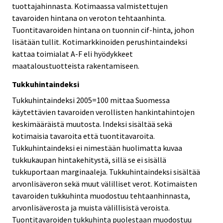
tuottajahinnasta. Kotimaassa valmistettujen
tavaroiden hintana on veroton tehtaanhinta.
Tuontitavaroiden hintana on tuonnin cif-hinta, johon
lisätään tullit. Kotimarkkinoiden perushintaindeksi
kattaa toimialat A-F eli hyödykkeet
maataloustuotteista rakentamiseen.
Tukkuhintaindeksi
Tukkuhintaindeksi 2005=100 mittaa Suomessa
käytettävien tavaroiden verollisten hankintahintojen
keskimääräistä muutosta. Indeksi sisältää sekä
kotimaisia tavaroita että tuontitavaroita.
Tukkuhintaindeksi ei nimestään huolimatta kuvaa
tukkukaupan hintakehitystä, sillä se ei sisällä
tukkuportaan marginaaleja. Tukkuhintaindeksi sisältää
arvonlisäveron sekä muut välilliset verot. Kotimaisten
tavaroiden tukkuhinta muodostuu tehtaanhinnasta,
arvonlisäverosta ja muista välillisistä veroista.
Tuontitavaroiden tukkuhinta puolestaan muodostuu