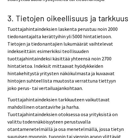
3. Tietojen oikeellisuus ja tarkkuus
Tuottajahintaindeksien laskenta perustuu noin 2000
tiedonantajalta kerättyihin yli 5000 hintatietoon.
Tietojen ja tiedonantajien lukumäärät vaihtelevat
indekseittäin: esimerkiksi teollisuuden
tuottajahintaindeksi käsittää yhteensä noin 2700
hintatietoa. Indeksit mittaavat hyödykkeiden
hintakehitystä yritysten näkökulmasta ja kuvaavat
hintojen suhteellista muutosta verrattuna tiettyyn
joko perus- tai vertailuajankohtaan.
Tuottajahintaindeksien tarkkuuteen vaikuttavat
mahdollinen otantavirhe ja harha.
Tuottajahintaindeksien otoksessa osa yrityksistä on
valittu todennäköisyyteen perustuvalla
otantamenetelmällä ja osa menetelmällä, jossa tietyn
suuruisen myynnin, tuonnin tai viennin arvon ylittävät