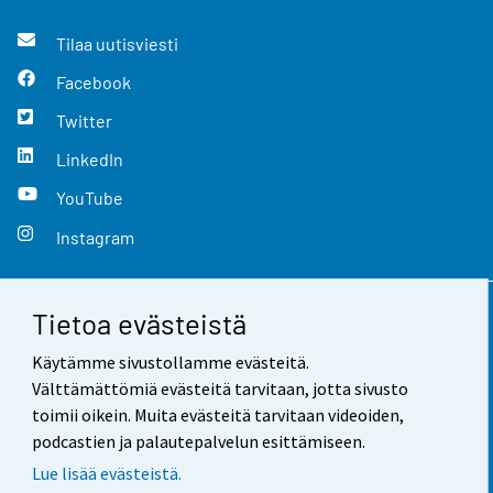
Tilaa uutisviesti
Facebook
Twitter
LinkedIn
YouTube
Instagram
Tietoa evästeistä
Yhteystiedot
Käytämme sivustollamme evästeitä.
Palaute
Välttämättömiä evästeitä tarvitaan, jotta sivusto
toimii oikein. Muita evästeitä tarvitaan videoiden,
Käyttöehdot
podcastien ja palautepalvelun esittämiseen.
Tietosuoja
Lue lisää evästeistä.