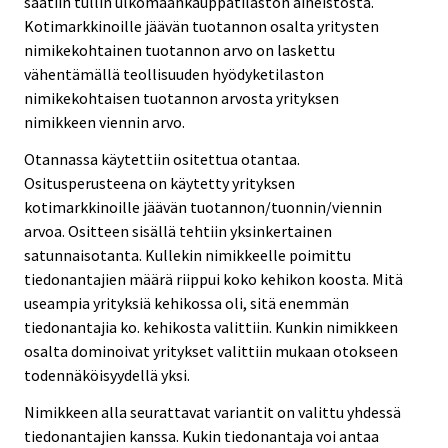
saatiin tullin ulkomaankauppatilaston aineistosta.
Kotimarkkinoille jäävän tuotannon osalta yritysten
nimikekohtainen tuotannon arvo on laskettu
vähentämällä teollisuuden hyödyketilaston
nimikekohtaisen tuotannon arvosta yrityksen
nimikkeen viennin arvo.
Otannassa käytettiin ositettua otantaa.
Ositusperusteena on käytetty yrityksen
kotimarkkinoille jäävän tuotannon/tuonnin/viennin
arvoa. Ositteen sisällä tehtiin yksinkertainen
satunnaisotanta. Kullekin nimikkeelle poimittu
tiedonantajien määrä riippui koko kehikon koosta. Mitä
useampia yrityksiä kehikossa oli, sitä enemmän
tiedonantajia ko. kehikosta valittiin. Kunkin nimikkeen
osalta dominoivat yritykset valittiin mukaan otokseen
todennäköisyydellä yksi.
Nimikkeen alla seurattavat variantit on valittu yhdessä
tiedonantajien kanssa. Kukin tiedonantaja voi antaa