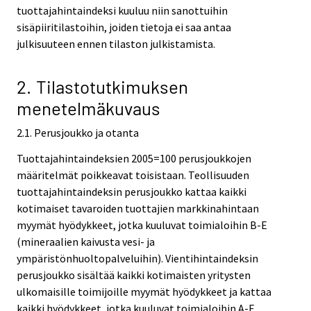
tuottajahintaindeksi kuuluu niin sanottuihin
sisäpiiritilastoihin, joiden tietoja ei saa antaa
julkisuuteen ennen tilaston julkistamista.
2. Tilastotutkimuksen
menetelmäkuvaus
2.1. Perusjoukko ja otanta
Tuottajahintaindeksien 2005=100 perusjoukkojen
määritelmät poikkeavat toisistaan. Teollisuuden
tuottajahintaindeksin perusjoukko kattaa kaikki
kotimaiset tavaroiden tuottajien markkinahintaan
myymät hyödykkeet, jotka kuuluvat toimialoihin B-E
(mineraalien kaivusta vesi- ja
ympäristönhuoltopalveluihin). Vientihintaindeksin
perusjoukko sisältää kaikki kotimaisten yritysten
ulkomaisille toimijoille myymät hyödykkeet ja kattaa
kaikki hyödykkeet, jotka kuuluvat toimialoihin A-E