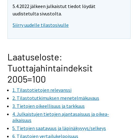
5.4.2022 jälkeen julkaistut tiedot löydät
uudistetulta sivustolta.
Siirry uudelle tilastosivulle
Laatuseloste:
Tuottajahintaindeksit
2005=100
1. Tilastotietojen relevanssi
2. Tilastotutkimuksen menetelmäkuvaus
3. Tietojen oikeellisuus ja tarkkuus
4. Julkaistujen tietojen ajantasaisuus ja oikea-
aikaisuus
5. Tietojen saatavuus ja läpinäkyvyys/selkeys
6. Tilastojen vertailukelpoisuus