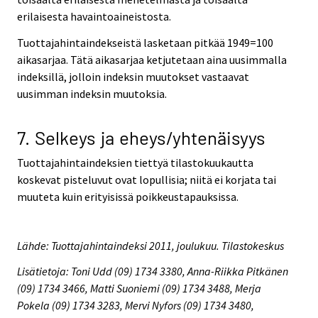
erilaisesta havaintoaineistosta.
Tuottajahintaindekseistä lasketaan pitkää 1949=100
aikasarjaa. Tätä aikasarjaa ketjutetaan aina uusimmalla
indeksillä, jolloin indeksin muutokset vastaavat
uusimman indeksin muutoksia.
7. Selkeys ja eheys/yhtenäisyys
Tuottajahintaindeksien tiettyä tilastokuukautta
koskevat pisteluvut ovat lopullisia; niitä ei korjata tai
muuteta kuin erityisissä poikkeustapauksissa.
Lähde: Tuottajahintaindeksi 2011, joulukuu. Tilastokeskus
Lisätietoja: Toni Udd (09) 1734 3380, Anna-Riikka Pitkänen
(09) 1734 3466, Matti Suoniemi (09) 1734 3488, Merja
Pokela (09) 1734 3283, Mervi Nyfors (09) 1734 3480,