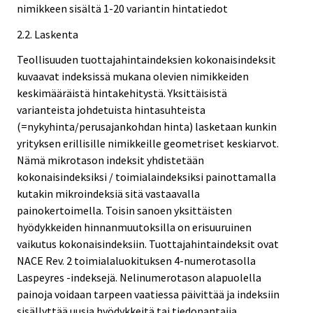
nimikkeen sisältä 1-20 variantin hintatiedot
2.2. Laskenta
Teollisuuden tuottajahintaindeksien kokonaisindeksit
kuvaavat indeksissä mukana olevien nimikkeiden
keskimääräistä hintakehitystä. Yksittäisistä
varianteista johdetuista hintasuhteista
(=nykyhinta/perusajankohdan hinta) lasketaan kunkin
yrityksen erillisille nimikkeille geometriset keskiarvot.
Nämä mikrotason indeksit yhdistetään
kokonaisindeksiksi / toimialaindeksiksi painottamalla
kutakin mikroindeksiä sitä vastaavalla
painokertoimella. Toisin sanoen yksittäisten
hyödykkeiden hinnanmuutoksilla on erisuuruinen
vaikutus kokonaisindeksiin. Tuottajahintaindeksit ovat
NACE Rev. 2 toimialaluokituksen 4-numerotasolla
Laspeyres -indeksejä. Nelinumerotason alapuolella
painoja voidaan tarpeen vaatiessa päivittää ja indeksiin
sisällyttää uusia hyödykkeitä tai tiedonantajia