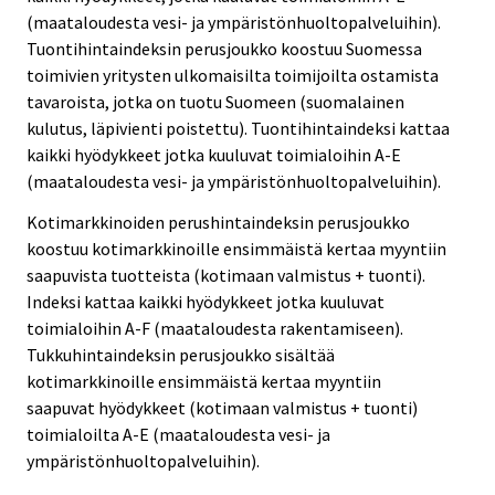
(maataloudesta vesi- ja ympäristönhuoltopalveluihin).
Tuontihintaindeksin perusjoukko koostuu Suomessa
toimivien yritysten ulkomaisilta toimijoilta ostamista
tavaroista, jotka on tuotu Suomeen (suomalainen
kulutus, läpivienti poistettu). Tuontihintaindeksi kattaa
kaikki hyödykkeet jotka kuuluvat toimialoihin A-E
(maataloudesta vesi- ja ympäristönhuoltopalveluihin).
Kotimarkkinoiden perushintaindeksin perusjoukko
koostuu kotimarkkinoille ensimmäistä kertaa myyntiin
saapuvista tuotteista (kotimaan valmistus + tuonti).
Indeksi kattaa kaikki hyödykkeet jotka kuuluvat
toimialoihin A-F (maataloudesta rakentamiseen).
Tukkuhintaindeksin perusjoukko sisältää
kotimarkkinoille ensimmäistä kertaa myyntiin
saapuvat hyödykkeet (kotimaan valmistus + tuonti)
toimialoilta A-E (maataloudesta vesi- ja
ympäristönhuoltopalveluihin).