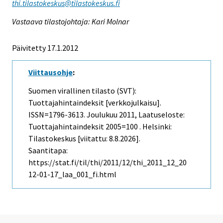
thi.tilastokeskus@tilastokeskus.fi
Vastaava tilastojohtaja: Kari Molnar
Päivitetty 17.1.2012
Viittausohje
:
Suomen virallinen tilasto (SVT):
Tuottajahintaindeksit [verkkojulkaisu].
ISSN=1796-3613.
Joulukuu
2011, Laatuseloste:
Tuottajahintaindeksit 2005=100 . Helsinki:
Tilastokeskus [viitattu: 8.8.2026].
Saantitapa:
https://stat.fi/til/thi/2011/12/thi_2011_12_20
12-01-17_laa_001_fi.html