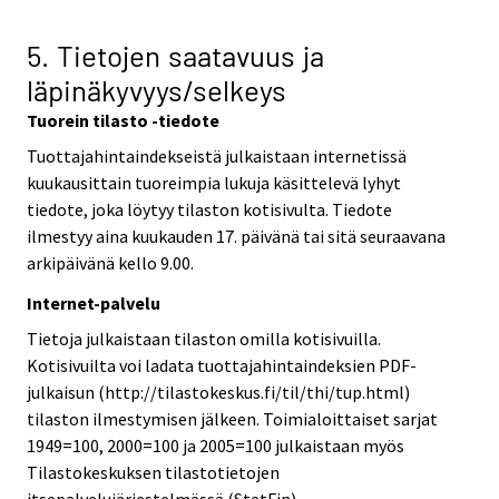
5. Tietojen saatavuus ja
läpinäkyvyys/selkeys
Tuorein tilasto -tiedote
Tuottajahintaindekseistä julkaistaan internetissä
kuukausittain tuoreimpia lukuja käsittelevä lyhyt
tiedote, joka löytyy tilaston kotisivulta. Tiedote
ilmestyy aina kuukauden 17. päivänä tai sitä seuraavana
arkipäivänä kello 9.00.
Internet-palvelu
Tietoja julkaistaan tilaston omilla kotisivuilla.
Kotisivuilta voi ladata tuottajahintaindeksien PDF-
julkaisun (http://tilastokeskus.fi/til/thi/tup.html)
tilaston ilmestymisen jälkeen. Toimialoittaiset sarjat
1949=100, 2000=100 ja 2005=100 julkaistaan myös
Tilastokeskuksen tilastotietojen