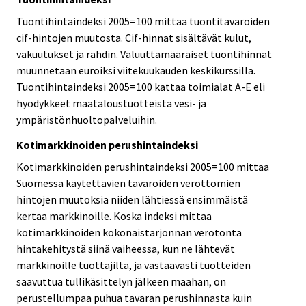
Tuontihintaindeksi 2005=100 mittaa tuontitavaroiden
cif-hintojen muutosta. Cif-hinnat sisältävät kulut,
vakuutukset ja rahdin. Valuuttamääräiset tuontihinnat
muunnetaan euroiksi viitekuukauden keskikurssilla.
Tuontihintaindeksi 2005=100 kattaa toimialat A-E eli
hyödykkeet maataloustuotteista vesi- ja
ympäristönhuoltopalveluihin.
Kotimarkkinoiden perushintaindeksi
Kotimarkkinoiden perushintaindeksi 2005=100 mittaa
Suomessa käytettävien tavaroiden verottomien
hintojen muutoksia niiden lähtiessä ensimmäistä
kertaa markkinoille. Koska indeksi mittaa
kotimarkkinoiden kokonaistarjonnan verotonta
hintakehitystä siinä vaiheessa, kun ne lähtevät
markkinoille tuottajilta, ja vastaavasti tuotteiden
saavuttua tullikäsittelyn jälkeen maahan, on
perustellumpaa puhua tavaran perushinnasta kuin