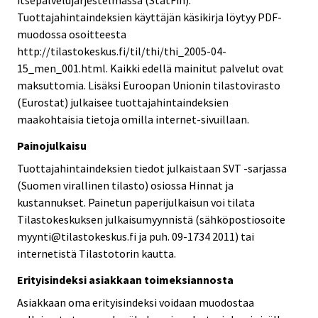
itsepalvelujärjestelmässä (StatFin).
Tuottajahintaindeksien käyttäjän käsikirja löytyy PDF-
muodossa osoitteesta
http://tilastokeskus.fi/til/thi/thi_2005-04-
15_men_001.html. Kaikki edellä mainitut palvelut ovat
maksuttomia. Lisäksi Euroopan Unionin tilastovirasto
(Eurostat) julkaisee tuottajahintaindeksien
maakohtaisia tietoja omilla internet-sivuillaan.
Painojulkaisu
Tuottajahintaindeksien tiedot julkaistaan SVT -sarjassa
(Suomen virallinen tilasto) osiossa Hinnat ja
kustannukset. Painetun paperijulkaisun voi tilata
Tilastokeskuksen julkaisumyynnistä (sähköpostiosoite
myynti@tilastokeskus.fi ja puh. 09-1734 2011) tai
internetistä Tilastotorin kautta.
Erityisindeksi asiakkaan toimeksiannosta
Asiakkaan oma erityisindeksi voidaan muodostaa