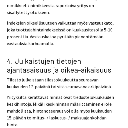
nimikkeet / nimikkeestä raportoiva yritys on
sisällytetty otokseen.
Indeksien oikeellisuuteen vaikuttaa myös vastauskato,
joka tuottajahintaindekseissä on kuukausitasolla 5-10
prosenttia. Vastauskatoa pyritään pienentämään
vastauksia karhuamalla.
4. Julkaistujen tietojen
ajantasaisuus ja oikea-aikaisuus
Tilasto julkaistaan tilastokuukautta seuraavan
kuukauden 17. päivänä tai sitä seuraavana arkipäivänä.
Yrityksiltä kerättävät hinnat ovat tiedustelukuukauden
keskihintoja. Mikäli keskihinnan määrittäminen ei ole
mahdollista, hintanoteeraus voi olla myös kuukauden
15. päivän toimitus- / laskutus- / maksuajankohdan
hinta.