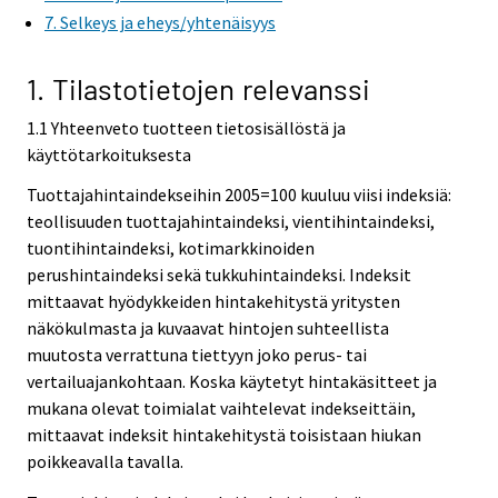
7. Selkeys ja eheys/yhtenäisyys
1. Tilastotietojen relevanssi
1.1 Yhteenveto tuotteen tietosisällöstä ja
käyttötarkoituksesta
Tuottajahintaindekseihin 2005=100 kuuluu viisi indeksiä:
teollisuuden tuottajahintaindeksi, vientihintaindeksi,
tuontihintaindeksi, kotimarkkinoiden
perushintaindeksi sekä tukkuhintaindeksi. Indeksit
mittaavat hyödykkeiden hintakehitystä yritysten
näkökulmasta ja kuvaavat hintojen suhteellista
muutosta verrattuna tiettyyn joko perus- tai
vertailuajankohtaan. Koska käytetyt hintakäsitteet ja
mukana olevat toimialat vaihtelevat indekseittäin,
mittaavat indeksit hintakehitystä toisistaan hiukan
poikkeavalla tavalla.