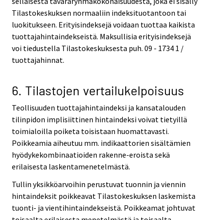
sellaisesta tavararyhmäkokonaisuudesta, joka ei sisälly
Tilastokeskuksen normaaliin indeksituotantoon tai
luokitukseen. Erityisindeksejä voidaan tuottaa kaikista
tuottajahintaindekseistä. Maksullisia erityisindeksejä
voi tiedustella Tilastokeskuksesta puh. 09 - 1734 1 /
tuottajahinnat.
6. Tilastojen vertailukelpoisuus
Teollisuuden tuottajahintaindeksi ja kansatalouden
tilinpidon implisiittinen hintaindeksi voivat tietyillä
toimialoilla poiketa toisistaan huomattavasti.
Poikkeamia aiheutuu mm. indikaattorien sisältämien
hyödykekombinaatioiden rakenne-eroista sekä
erilaisesta laskentamenetelmästä.
Tullin yksikköarvoihin perustuvat tuonnin ja viennin
hintaindeksit poikkeavat Tilastokeskuksen laskemista
tuonti- ja vientihintaindekseistä. Poikkeamat johtuvat
toisaalta erilaisesta menetelmästä ja toisaalta