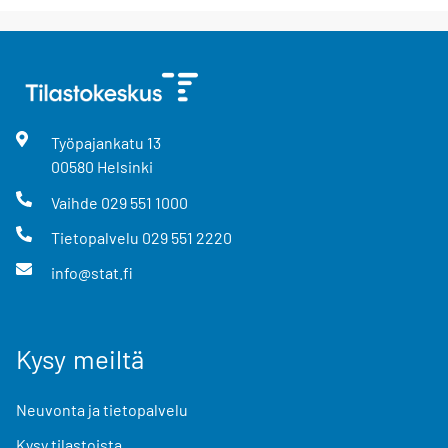
Työpajankatu
13
00580
Helsinki
Vaihde
029 551 1000
Tietopalvelu
029 551 2220
info@stat.fi
Kysy meiltä
Neuvonta ja tietopalvelu
Kysy tilastoista