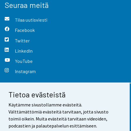
Seuraa meitä
Tilaa uutisviesti
Facebook
Twitter
LinkedIn
YouTube
Instagram
Tietoa evästeistä
Yhteystiedot
Käytämme sivustollamme evästeitä.
Palaute
Välttämättömiä evästeitä tarvitaan, jotta sivusto
toimii oikein. Muita evästeitä tarvitaan videoiden,
Käyttöehdot
podcastien ja palautepalvelun esittämiseen.