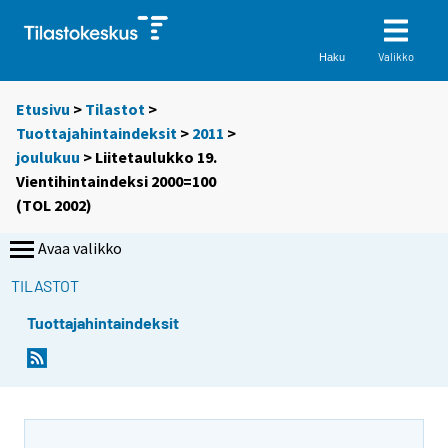
Valikko
Haku
Etusivu
>
Tilastot
>
Tuottajahintaindeksit
>
2011
>
joulukuu
> Liitetaulukko 19.
Vientihintaindeksi 2000=100
(TOL 2002)
Avaa valikko
TILASTOT
Tuottajahintaindeksit