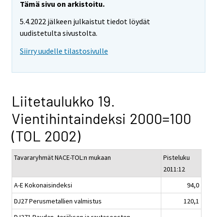
Tämä sivu on arkistoitu.
5.4.2022 jälkeen julkaistut tiedot löydät
uudistetulta sivustolta.
Siirry uudelle tilastosivulle
Liitetaulukko 19.
Vientihintaindeksi 2000=100
(TOL 2002)
Tavararyhmät NACE-TOL:n mukaan
Pisteluku
2011:12
A-E Kokonaisindeksi
94,0
DJ27 Perusmetallien valmistus
120,1