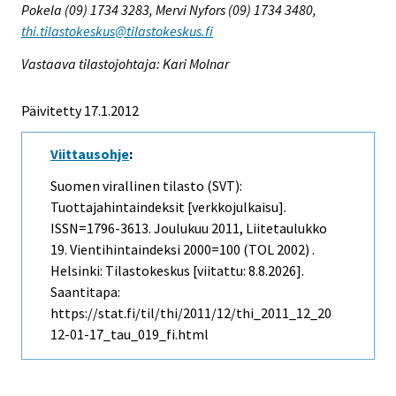
Pokela (09) 1734 3283, Mervi Nyfors (09) 1734 3480,
thi.tilastokeskus@tilastokeskus.fi
Vastaava tilastojohtaja: Kari Molnar
Päivitetty 17.1.2012
Viittausohje
:
Suomen virallinen tilasto (SVT):
Tuottajahintaindeksit [verkkojulkaisu].
ISSN=1796-3613.
Joulukuu
2011, Liitetaulukko
19. Vientihintaindeksi 2000=100 (TOL 2002) .
Helsinki: Tilastokeskus [viitattu: 8.8.2026].
Saantitapa:
https://stat.fi/til/thi/2011/12/thi_2011_12_20
12-01-17_tau_019_fi.html