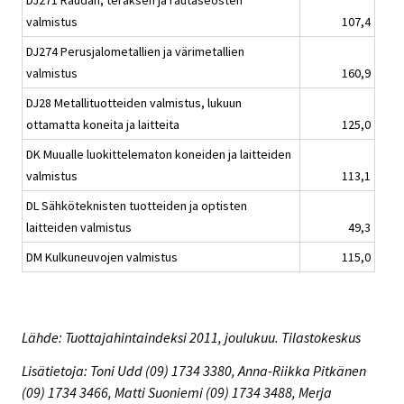
DJ271 Raudan, teräksen ja rautaseosten
valmistus
107,4
DJ274 Perusjalometallien ja värimetallien
valmistus
160,9
DJ28 Metallituotteiden valmistus, lukuun
ottamatta koneita ja laitteita
125,0
DK Muualle luokittelematon koneiden ja laitteiden
valmistus
113,1
DL Sähköteknisten tuotteiden ja optisten
laitteiden valmistus
49,3
DM Kulkuneuvojen valmistus
115,0
Lähde: Tuottajahintaindeksi 2011, joulukuu. Tilastokeskus
Lisätietoja: Toni Udd (09) 1734 3380, Anna-Riikka Pitkänen
(09) 1734 3466, Matti Suoniemi (09) 1734 3488, Merja