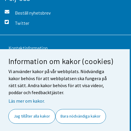
Beställ nyhetsbrev
Twitter
Kontaktinformation
Information om kakor (cookies)
Respons
Vi använder kakor på vår webbplats. Nödvändiga
Användarvillkor
kakor behövs för att webbplatsen ska fungera på
Dataskydd
rätt sätt. Andra kakor behövs för att visa videor,
poddar och feedbacktjäster.
Tillgänglighet
Läs mer om kakor.
Information om webbplatsen
Jag tillåter alla kakor
Bara nödvändiga kakor
Cookie-inställningar