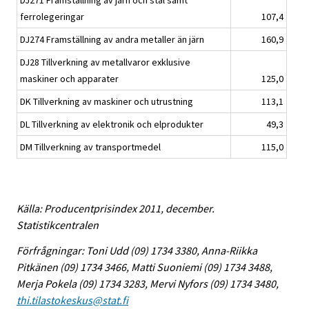
DJ271 Framställning av järn och stål samt
ferrolegeringar
107,4
DJ274 Framställning av andra metaller än järn
160,9
DJ28 Tillverkning av metallvaror exklusive
maskiner och apparater
125,0
DK Tillverkning av maskiner och utrustning
113,1
DL Tillverkning av elektronik och elprodukter
49,3
DM Tillverkning av transportmedel
115,0
Källa: Producentprisindex 2011, december.
Statistikcentralen
Förfrågningar: Toni Udd (09) 1734 3380, Anna-Riikka
Pitkänen (09) 1734 3466, Matti Suoniemi (09) 1734 3488,
Merja Pokela (09) 1734 3283, Mervi Nyfors (09) 1734 3480,
thi.tilastokeskus@stat.fi