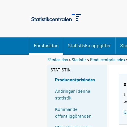
Förstasidan
Statistiska uppgifter
Sta
Förstasidan
>
Statistik
>
Producentprisindex
STATISTIK
Producentprisindex
D
Ändringar i denna
U
statistik
w
Kommande
G
offentliggöranden