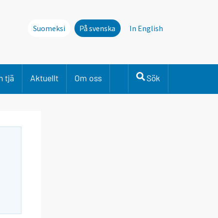
Suomeksi
På svenska
In English
 tjä
Aktuellt
Om oss
Sök