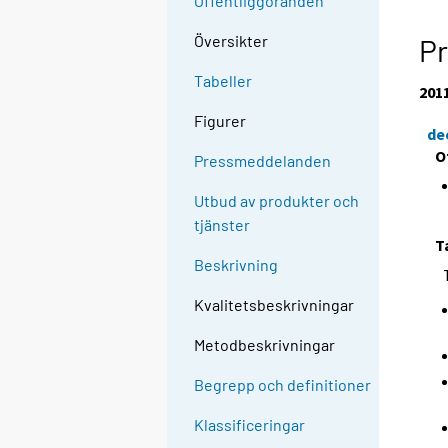
Offentliggöranden
Översikter
Pr
Tabeller
201
Figurer
de
O
Pressmeddelanden
Utbud av produkter och
tjänster
T
Beskrivning
Kvalitetsbeskrivningar
Metodbeskrivningar
Begrepp och definitioner
Klassificeringar