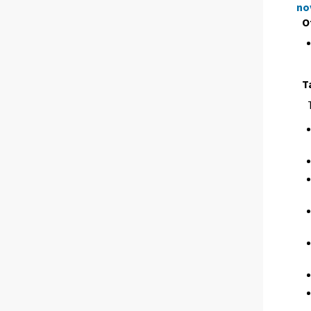
no
O
T