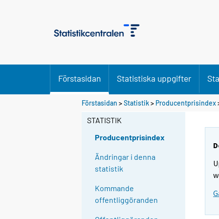
Förstasidan
Statistiska uppgifter
Sta
Förstasidan
>
Statistik
>
Producentprisindex
STATISTIK
Producentprisindex
D
Ändringar i denna
U
statistik
w
Kommande
G
offentliggöranden