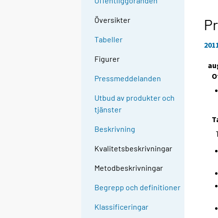
Offentliggöranden
Översikter
Pr
Tabeller
201
Figurer
au
O
Pressmeddelanden
Utbud av produkter och
tjänster
T
Beskrivning
Kvalitetsbeskrivningar
Metodbeskrivningar
Begrepp och definitioner
Klassificeringar