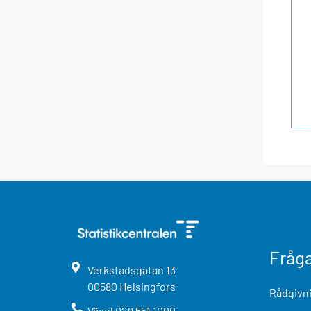
Fråg
Verkstadsgatan
13
00580
Helsingfors
Rådgivni
Växel
029 551 1000