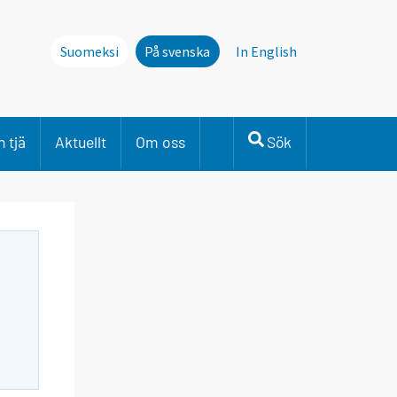
Suomeksi
På svenska
In English
 tjä
Aktuellt
Om oss
Sök