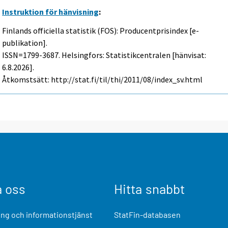
Instruktion för hänvisning
:
Finlands officiella statistik (FOS): Producentprisindex [e-
publikation].
ISSN=1799-3687. Helsingfors: Statistikcentralen [hänvisat:
6.8.2026].
Åtkomstsätt: http://stat.fi/til/thi/2011/08/index_sv.html
a oss
Hitta snabbt
ng och informationstjänst
StatFin-databasen