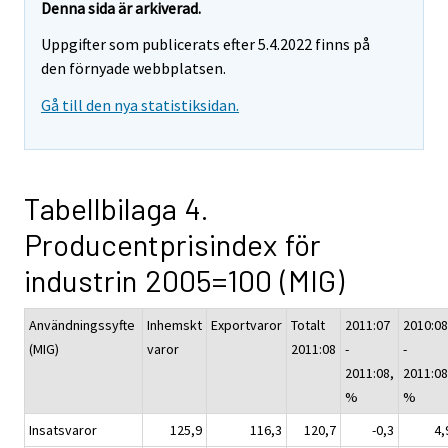
Denna sida är arkiverad.
Uppgifter som publicerats efter 5.4.2022 finns på
den förnyade webbplatsen.
Gå till den nya statistiksidan.
Tabellbilaga 4.
Producentprisindex för
industrin 2005=100 (MIG)
Användningssyfte
Inhemskt
Exportvaror
Totalt
2011:07
2010:08
(MIG)
varor
2011:08
-
-
2011:08,
2011:08
%
%
Insatsvaror
125,9
116,3
120,7
-0,3
4,