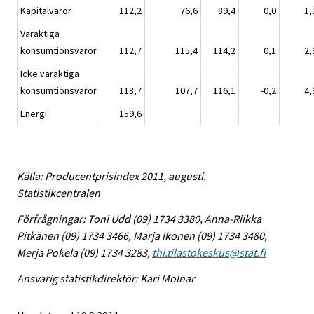
Kapitalvaror
112,2
76,6
89,4
0,0
1,
Varaktiga
konsumtionsvaror
112,7
115,4
114,2
0,1
2,
Icke varaktiga
konsumtionsvaror
118,7
107,7
116,1
-0,2
4,
Energi
159,6
Källa: Producentprisindex 2011, augusti.
Statistikcentralen
Förfrågningar: Toni Udd (09) 1734 3380, Anna-Riikka
Pitkänen (09) 1734 3466, Marja Ikonen (09) 1734 3480,
Merja Pokela (09) 1734 3283,
thi.tilastokeskus@stat.fi
Ansvarig statistikdirektör: Kari Molnar