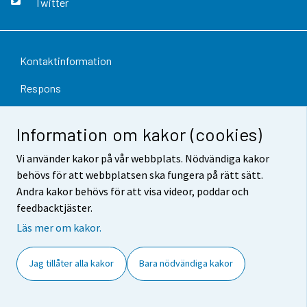
Twitter
Kontaktinformation
Respons
Användarvillkor
Information om kakor (cookies)
Dataskydd
Vi använder kakor på vår webbplats. Nödvändiga kakor
Tillgänglighet
behövs för att webbplatsen ska fungera på rätt sätt.
Andra kakor behövs för att visa videor, poddar och
Information om webbplatsen
feedbacktjäster.
Cookie-inställningar
Läs mer om kakor.
Jag tillåter alla kakor
Bara nödvändiga kakor