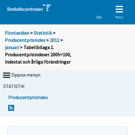
Meny
Sök
Förstasidan
>
Statistik
>
Producentprisindex
>
2011
>
januari
> Tabellbilaga 1.
Producentprisindexer 2005=100,
indextal och årliga förändringar
Öppna menyn
STATISTIK
Producentprisindex