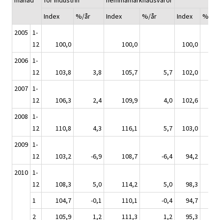
mänad
för industrin
hemmamarknadsvaror
Index
%/år
Index
%/år
Index
%/år
2005
1-
12
100,0
100,0
100,0
2006
1-
12
103,8
3,8
105,7
5,7
102,0
2,
2007
1-
12
106,3
2,4
109,9
4,0
102,6
0,
2008
1-
12
110,8
4,3
116,1
5,7
103,0
0,
2009
1-
12
103,2
-6,9
108,7
-6,4
94,2
-8
2010
1-
12
108,3
5,0
114,2
5,0
98,3
4,
1
104,7
-0,1
110,1
-0,4
94,7
-1
2
105,9
1,2
111,3
1,2
95,3
-0