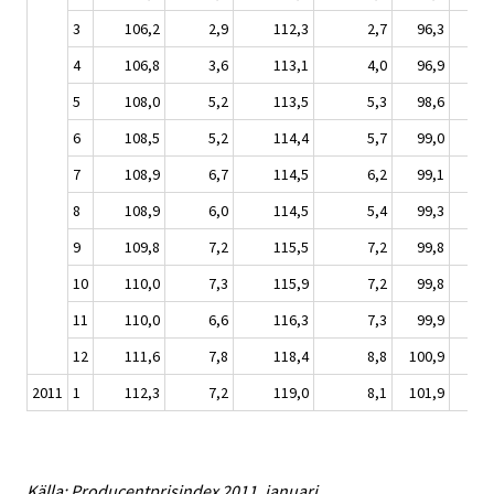
3
106,2
2,9
112,3
2,7
96,3
1,
4
106,8
3,6
113,1
4,0
96,9
3,
5
108,0
5,2
113,5
5,3
98,6
4,
6
108,5
5,2
114,4
5,7
99,0
4,
7
108,9
6,7
114,5
6,2
99,1
6,
8
108,9
6,0
114,5
5,4
99,3
6,
9
109,8
7,2
115,5
7,2
99,8
6,
10
110,0
7,3
115,9
7,2
99,8
7,
11
110,0
6,6
116,3
7,3
99,9
6,
12
111,6
7,8
118,4
8,8
100,9
6,
2011
1
112,3
7,2
119,0
8,1
101,9
7,
Källa: Producentprisindex 2011, januari.