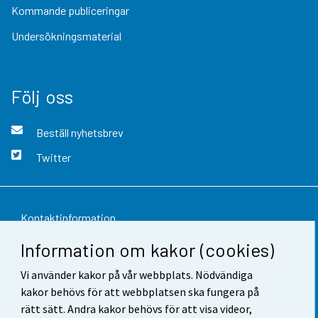
Kommande publiceringar
Undersökningsmaterial
Följ oss
Beställ nyhetsbrev
Twitter
Kontaktinformation
Information om kakor (cookies)
Respons
Vi använder kakor på vår webbplats. Nödvändiga
Användarvillkor
kakor behövs för att webbplatsen ska fungera på
Dataskydd
rätt sätt. Andra kakor behövs för att visa videor,