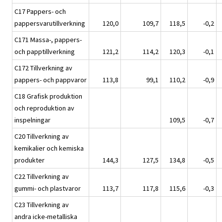
C17 Pappers- och
pappersvarutillverkning
120,0
109,7
118,5
-0,2
C171 Massa-, pappers-
och papptillverkning
121,2
114,2
120,3
-0,1
C172 Tillverkning av
pappers- och pappvaror
113,8
99,1
110,2
-0,9
C18 Grafisk produktion
och reproduktion av
inspelningar
109,5
-0,7
C20 Tillverkning av
kemikalier och kemiska
produkter
144,3
127,5
134,8
-0,5
C22 Tillverkning av
gummi- och plastvaror
113,7
117,8
115,6
-0,3
C23 Tillverkning av
andra icke-metalliska