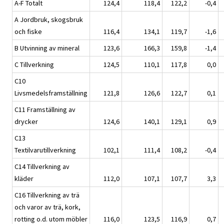
A-F Totalt
124,4
118,4
122,2
-0,4
A Jordbruk, skogsbruk
och fiske
116,4
134,1
119,7
-1,6
B Utvinning av mineral
123,6
166,3
159,8
-1,4
C Tillverkning
124,5
110,1
117,8
0,0
C10
Livsmedelsframställning
121,8
126,6
122,7
0,1
C11 Framställning av
drycker
124,6
140,1
129,1
0,9
C13
Textilvarutillverkning
102,1
111,4
108,2
-0,4
C14 Tillverkning av
kläder
112,0
107,1
107,7
3,3
C16 Tillverkning av trä
och varor av trä, kork,
rotting o.d. utom möbler
116,0
123,5
116,9
0,7