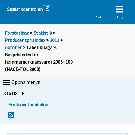
Meny
Sök
Förstasidan
>
Statistik
>
Producentprisindex
>
2011
>
oktober
> Tabellbilaga 9.
Basprisindex för
hemmamarknadsvaror 2005=100
(NACE-TOL 2008)
Öppna menyn
STATISTIK
Producentprisindex