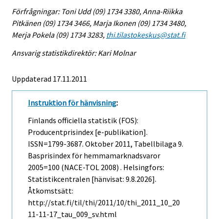
Förfrågningar: Toni Udd (09) 1734 3380, Anna-Riikka
Pitkänen (09) 1734 3466, Marja Ikonen (09) 1734 3480,
Merja Pokela (09) 1734 3283,
thi.tilastokeskus@stat.fi
Ansvarig statistikdirektör: Kari Molnar
Uppdaterad 17.11.2011
Instruktion för hänvisning
:
Finlands officiella statistik (FOS):
Producentprisindex [e-publikation].
ISSN=1799-3687.
Oktober
2011, Tabellbilaga 9.
Basprisindex för hemmamarknadsvaror
2005=100 (NACE-TOL 2008) . Helsingfors:
Statistikcentralen [hänvisat: 9.8.2026].
Åtkomstsätt:
http://stat.fi/til/thi/2011/10/thi_2011_10_20
11-11-17_tau_009_sv.html