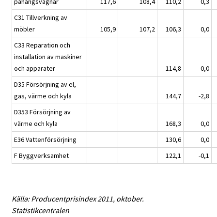
påhängsvagnar
117,6
108,4
110,2
0,3
C31 Tillverkning av
möbler
105,9
107,2
106,3
0,0
C33 Reparation och
installation av maskiner
och apparater
114,8
0,0
D35 Försörjning av el,
gas, värme och kyla
144,7
-2,8
D353 Försörjning av
värme och kyla
168,3
0,0
E36 Vattenförsörjning
130,6
0,0
F Byggverksamhet
122,1
-0,1
Källa: Producentprisindex 2011, oktober.
Statistikcentralen