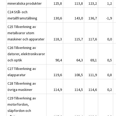
mineraliska produkter
125,8
113,8
123,2
1,2
C24 Stål- och
metallframställning
130,6
143,0
136,7
-1,9
C25 Tillverkning av
metallvaror utom
maskiner och apparater
118,3
115,7
117,6
0,0
C26 Tillverkning av
datorer, elektronikvaror
och optik
90,4
64,3
69,1
0,5
C27 Tillverkning av
elapparatur
119,6
108,5
111,9
0,8
C28 Tillverkning av
övriga maskiner
114,9
114,5
114,6
0,2
C29 Tillverkning av
motorfordon,
släpfordon och