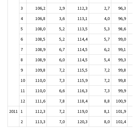
3
106,2
2,9
112,3
2,7
96,3
1,
4
106,8
3,6
113,1
4,0
96,9
3,
5
108,0
5,2
113,5
5,3
98,6
4,
6
108,5
5,2
114,4
5,7
99,0
4,
7
108,9
6,7
114,5
6,2
99,1
6,
8
108,9
6,0
114,5
5,4
99,3
6,
9
109,8
7,2
115,5
7,2
99,8
6,
10
110,0
7,3
115,9
7,2
99,8
7,
11
110,0
6,6
116,3
7,3
99,9
6,
12
111,6
7,8
118,4
8,8
100,9
6,
2011
1
112,3
7,2
119,0
8,1
101,9
7,
2
113,3
7,0
120,3
8,0
102,4
7,