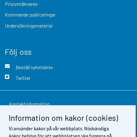
Prisomräknaren
Kommande publiceringar
Undersökningsmaterial
Följ oss
Beställ nyhetsbrev
Twitter
Kontaktinformation
Information om kakor (cookies)
Respons
Vi använder kakor på vår webbplats. Nödvändiga
Användarvillkor
kakor behövs för att webbplatsen ska fungera på