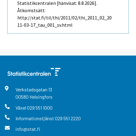
Statistikcentralen [hänvisat: 8.8.2026].
Åtkomstsätt:
http://stat.fi/til/thi/2011/02/thi_2011_02_20
11-03-17_tau_001_sv.html
Verkstadsgatan
13
00580
Helsingfors
Växel
029 551 1000
Informationstjänst
029 551 2220
info@stat.fi