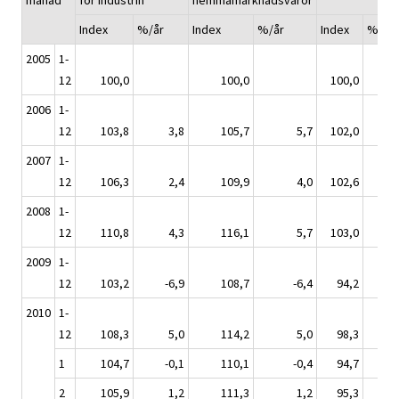
mänad
för industrin
hemmamarknadsvaror
Index
%/år
Index
%/år
Index
%/år
2005
1-
12
100,0
100,0
100,0
2006
1-
12
103,8
3,8
105,7
5,7
102,0
2,
2007
1-
12
106,3
2,4
109,9
4,0
102,6
0,
2008
1-
12
110,8
4,3
116,1
5,7
103,0
0,
2009
1-
12
103,2
-6,9
108,7
-6,4
94,2
-8
2010
1-
12
108,3
5,0
114,2
5,0
98,3
4,
1
104,7
-0,1
110,1
-0,4
94,7
-1
2
105,9
1,2
111,3
1,2
95,3
-0