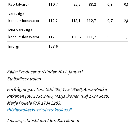
Kapitalvaror
110,7
75,5
88,2
-0,3
0,
Varaktiga
konsumtionsvaror
112,2
113,1
112,7
0,7
2,
Icke varaktiga
konsumtionsvaror
112,7
108,6
111,7
0,5
1,
Energi
157,6
Källa: Producentprisindex 2011, januari.
Statistikcentralen
Förfrågningar: Toni Udd (09) 1734 3380, Anna-Riikka
Pitkänen (09) 1734 3466, Marja Ikonen (09) 1734 3480,
Merja Pokela (09) 1734 3283,
thi.tilastokeskus@tilastokeskus.fi
Ansvarig statistikdirektör: Kari Molnar