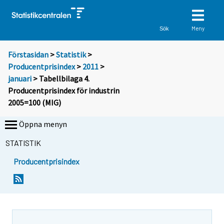
Meny
Sök
Förstasidan
>
Statistik
>
Producentprisindex
>
2011
>
januari
> Tabellbilaga 4.
Producentprisindex för industrin
2005=100 (MIG)
Öppna menyn
STATISTIK
Producentprisindex