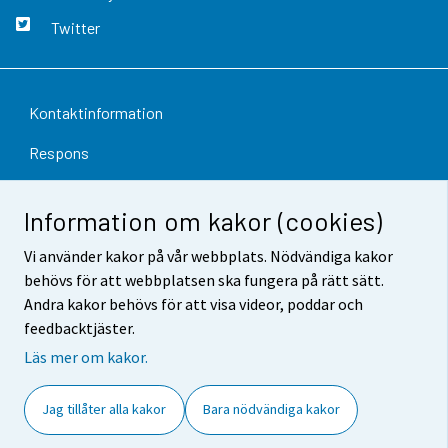
Twitter
Kontaktinformation
Respons
Användarvillkor
Information om kakor (cookies)
Dataskydd
Vi använder kakor på vår webbplats. Nödvändiga kakor
Tillgänglighet
behövs för att webbplatsen ska fungera på rätt sätt.
Andra kakor behövs för att visa videor, poddar och
Information om webbplatsen
feedbacktjäster.
Cookie-inställningar
Läs mer om kakor.
Jag tillåter alla kakor
Bara nödvändiga kakor