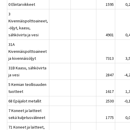
0 Elintarvikkeet
1595
0,
3
Kivennäispolttoaineet,
-öljyt, kaasu,
sähkövirta ja vesi
4901
0,
31A
Kivennäispolttoaineet
ja kivennäisöljyt
7313
3,
31B Kaasu, sähkövirta
ja vesi
2847
-4,
5 Kemian teollisuuden
tuotteet
1617
1,
68 Epäjalot metallit
2530
-0,
7 Koneet ja laitteet
sekä kuljetusvälineet
1775
0,
71 Koneet ja laitteet,