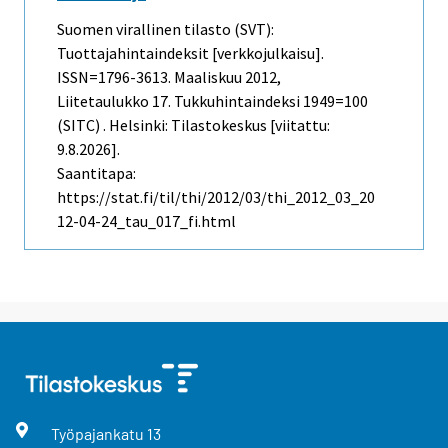
Suomen virallinen tilasto (SVT):
Tuottajahintaindeksit [verkkojulkaisu].
ISSN=1796-3613.
Maaliskuu
2012,
Liitetaulukko 17. Tukkuhintaindeksi 1949=100
(SITC) . Helsinki: Tilastokeskus [viitattu:
9.8.2026].
Saantitapa:
https://stat.fi/til/thi/2012/03/thi_2012_03_20
12-04-24_tau_017_fi.html
Työpajankatu
13