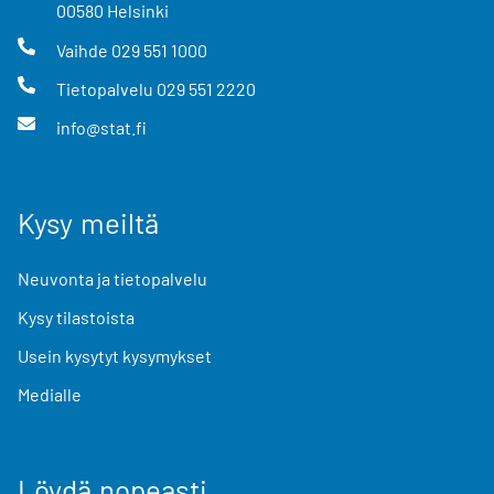
00580
Helsinki
Vaihde
029 551 1000
Tietopalvelu
029 551 2220
info@stat.fi
Kysy meiltä
Neuvonta ja tietopalvelu
Kysy tilastoista
Usein kysytyt kysymykset
Medialle
Löydä nopeasti