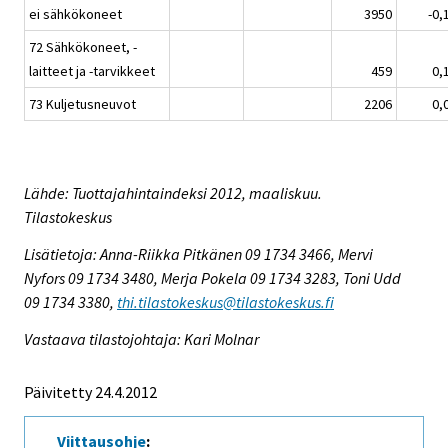
ei sähkökoneet
3950
-0,
72 Sähkökoneet, -
laitteet ja -tarvikkeet
459
0,
73 Kuljetusneuvot
2206
0,
Lähde: Tuottajahintaindeksi 2012, maaliskuu.
Tilastokeskus
Lisätietoja: Anna-Riikka Pitkänen 09 1734 3466, Mervi
Nyfors 09 1734 3480, Merja Pokela 09 1734 3283, Toni Udd
09 1734 3380,
thi.tilastokeskus@tilastokeskus.fi
Vastaava tilastojohtaja: Kari Molnar
Päivitetty 24.4.2012
Viittausohje
: