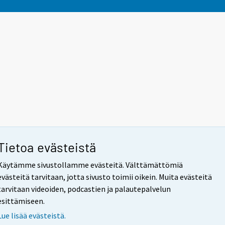
Tietoa evästeistä
Käytämme sivustollamme evästeitä. Välttämättömiä
evästeitä tarvitaan, jotta sivusto toimii oikein. Muita evästeitä
tarvitaan videoiden, podcastien ja palautepalvelun
esittämiseen.
Lue lisää evästeistä.