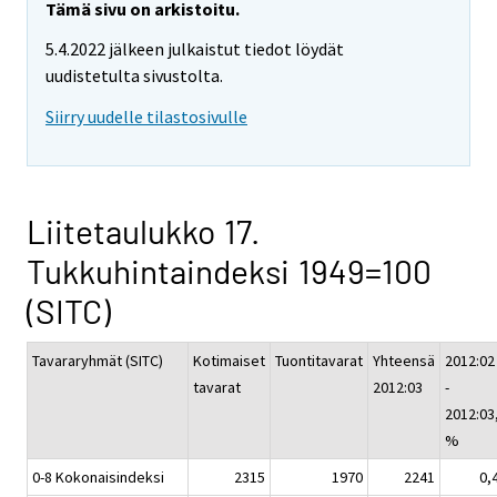
Tämä sivu on arkistoitu.
5.4.2022 jälkeen julkaistut tiedot löydät
uudistetulta sivustolta.
Siirry uudelle tilastosivulle
Liitetaulukko 17.
Tukkuhintaindeksi 1949=100
(SITC)
Tavararyhmät (SITC)
Kotimaiset
Tuontitavarat
Yhteensä
2012:02
tavarat
2012:03
-
2012:03
%
0-8 Kokonaisindeksi
2315
1970
2241
0,