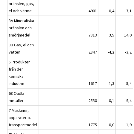
bränslen, gas,
el och värme
4901
0,4
7,1
3A Mineraliska
bränslen och
smörjmedel
7313
3,5
14,0
3B Gas, el och
vatten
2847
-4,2
-3,2
5 Produkter
från den
kemiska
industrin
1617
1,3
5,4
68 Oädla
metaller
2530
-0,1
-9,4
7 Maskiner,
apparater o.
transportmedel
1775
0,0
1,9