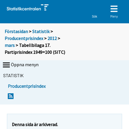
Meny
Sök
Förstasidan
>
Statistik
>
Producentprisindex
>
2012
>
mars
> Tabellbilaga 17.
Partiprisindex 1949=100 (SITC)
Öppna menyn
STATISTIK
Producentprisindex
Denna sida är arkiverad.