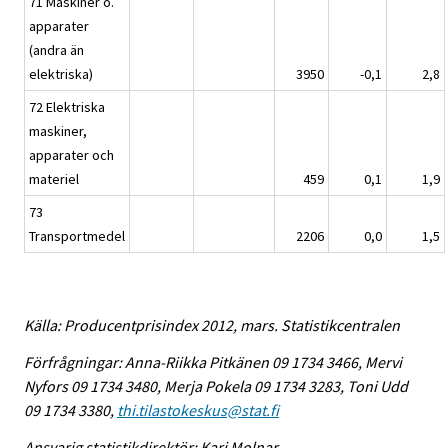
71 Maskiner o.
apparater
(andra än
elektriska)
3950
-0,1
2,8
72 Elektriska
maskiner,
apparater och
materiel
459
0,1
1,9
73
Transportmedel
2206
0,0
1,5
Källa: Producentprisindex 2012, mars. Statistikcentralen
Förfrågningar: Anna-Riikka Pitkänen 09 1734 3466, Mervi
Nyfors 09 1734 3480, Merja Pokela 09 1734 3283, Toni Udd
09 1734 3380,
thi.tilastokeskus@stat.fi
Ansvarig statistikdirektör: Kari Molnar