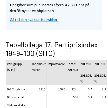
Uppgifter som publicerats efter 5.4.2022 finns på
den förnyade webbplatsen.
Gå till den nya statistiksidan.
Tabellbilaga 17. Partiprisindex
1949=100 (SITC)
Varugrupp
Inhemskt
Importvaror
Totalt
2012:02
2011:03
(SITC)
varor
2012:03
-
-
2012:03,
2012:03,
%
%
0-8 Totalindex
2315
1970
2241
0,4
3,3
0 Livsmedel
1595
0,2
4,2
3 Mineraliska