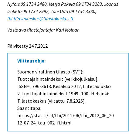
Nyfors 09 1734 3480, Merja Pokela 09 1734 3283, Joonas
Isoketo 09 1734 2992, Toni Udd 09 1734 3380,
thi.tilastokeskus@tilastokeskus.fi
Vastaava tilastojohtaja: Kari Molnar
Päivitetty 24.7.2012
Viittausohje
:
Suomen virallinen tilasto (SVT):
Tuottajahintaindeksit [verkkojulkaisu].
ISSN=1796-3613.
Kesäkuu
2012, Liitetaulukko
2. Tuottajahintaindeksit 1949=100 . Helsinki:
Tilastokeskus [viitattu: 7.8.2026].
Saantitapa:
https://stat.fi/til/thi/2012/06/thi_2012_06_20
12-07-24_tau_002_fi.html