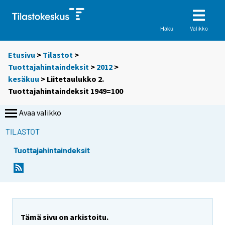
Valikko
Haku
Etusivu
>
Tilastot
>
Tuottajahintaindeksit
>
2012
>
kesäkuu
> Liitetaulukko 2.
Tuottajahintaindeksit 1949=100
Avaa valikko
TILASTOT
Tuottajahintaindeksit
Tämä sivu on arkistoitu.