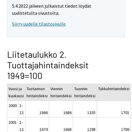
5.4.2022 jälkeen julkaistut tiedot löydät
uudistetulta sivustolta.
Siirry uudelle tilastosivulle
Liitetaulukko 2.
Tuottajahintaindeksit
1949=100
Vuosi ja
Tuotannon
Viennin
Tuonnin
Tukkuhintaindeksi
kuukausi
hintaindeksi
hintaindeksi
hintaindeksi
2000
1-
12
1666
1686
1335
1701
2001
1-
12
1674
1668
1298
1706