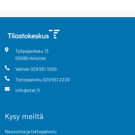
Työpajankatu
13
00580
Helsinki
Vaihde
029 551 1000
Tietopalvelu
029 551 2220
info@stat.fi
Kysy meiltä
Neuvonta ja tietopalvelu