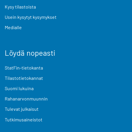
Kysy tilastoista
Usein kysytyt kysymykset
Medialle
Löydä nopeasti
StatFin-tietokanta
Tilastotietokannat
Suomi lukuina
Rahanarvonmuunnin
Tulevat julkaisut
Tutkimusaineistot