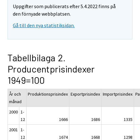
Uppgifter som publicerats efter 5.4.2022 finns på
den förnyade webbplatsen.
Gå till den nya statistiksidan.
Tabellbilaga 2.
Producentprisindexer
1949=100
År och
Produktionsprisindex
Exportprisindex
Importprisindex
Pa
månad
2000
1-
12
1666
1686
1335
2001
1-
12
1674
1668
1298