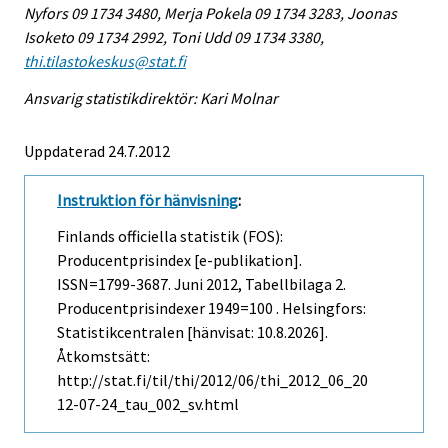
Nyfors 09 1734 3480, Merja Pokela 09 1734 3283, Joonas
Isoketo 09 1734 2992, Toni Udd 09 1734 3380,
thi.tilastokeskus@stat.fi
Ansvarig statistikdirektör: Kari Molnar
Uppdaterad 24.7.2012
Instruktion för hänvisning
:
Finlands officiella statistik (FOS):
Producentprisindex [e-publikation].
ISSN=1799-3687.
Juni
2012, Tabellbilaga 2.
Producentprisindexer 1949=100 . Helsingfors:
Statistikcentralen [hänvisat: 10.8.2026].
Åtkomstsätt:
http://stat.fi/til/thi/2012/06/thi_2012_06_20
12-07-24_tau_002_sv.html