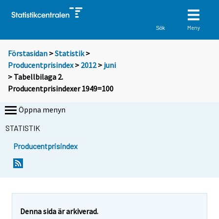
Meny
Sök
Förstasidan
>
Statistik
>
Producentprisindex
>
2012
>
juni
> Tabellbilaga 2.
Producentprisindexer 1949=100
Öppna menyn
STATISTIK
Producentprisindex
Denna sida är arkiverad.