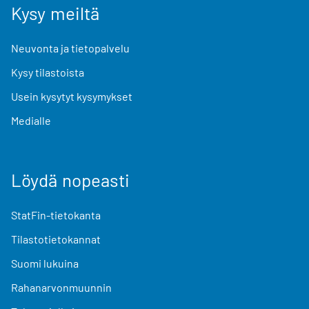
Kysy meiltä
Neuvonta ja tietopalvelu
Kysy tilastoista
Usein kysytyt kysymykset
Medialle
Löydä nopeasti
StatFin-tietokanta
Tilastotietokannat
Suomi lukuina
Rahanarvonmuunnin