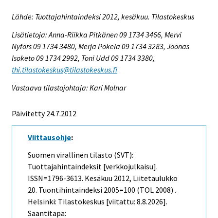
Lähde: Tuottajahintaindeksi 2012, kesäkuu. Tilastokeskus
Lisätietoja: Anna-Riikka Pitkänen 09 1734 3466, Mervi
Nyfors 09 1734 3480, Merja Pokela 09 1734 3283, Joonas
Isoketo 09 1734 2992, Toni Udd 09 1734 3380,
thi.tilastokeskus@tilastokeskus.fi
Vastaava tilastojohtaja: Kari Molnar
Päivitetty 24.7.2012
Viittausohje
:
Suomen virallinen tilasto (SVT):
Tuottajahintaindeksit [verkkojulkaisu].
ISSN=1796-3613.
Kesäkuu
2012, Liitetaulukko
20. Tuontihintaindeksi 2005=100 (TOL 2008) .
Helsinki: Tilastokeskus [viitattu: 8.8.2026].
Saantitapa: