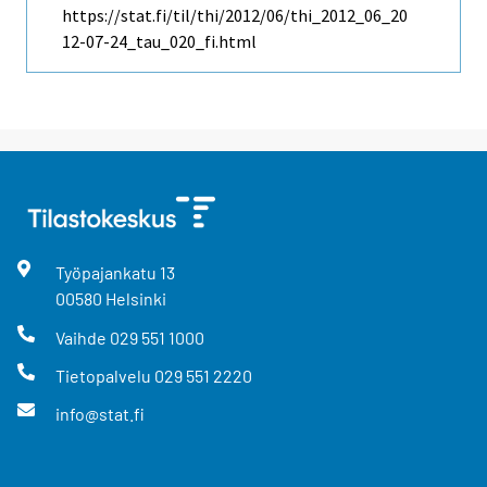
https://stat.fi/til/thi/2012/06/thi_2012_06_20
12-07-24_tau_020_fi.html
Työpajankatu
13
00580
Helsinki
Vaihde
029 551 1000
Tietopalvelu
029 551 2220
info@stat.fi