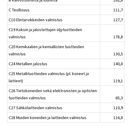
B Kaivostoiminta ja louhinta
162,8
C Teollisuus
111,7
C10 Elintarvikkeiden valmistus
127,7
C19 Koksin ja jalostettujen öljytuotteiden
valmistus
178,8
C20 Kemikaalien ja kemiallisten tuotteiden
valmistus
130,5
C24 Metallien jalostus
140,8
C25 Metallituotteiden valmistus (pl. koneet ja
laitteet)
119,1
C26 Tietokoneiden sekä elektronisten ja optisten
tuotteiden valmistus
65,3
C27 Sähkölaitteiden valmistus
110,9
C28 Muiden koneiden ja laitteiden valmistus
116,8