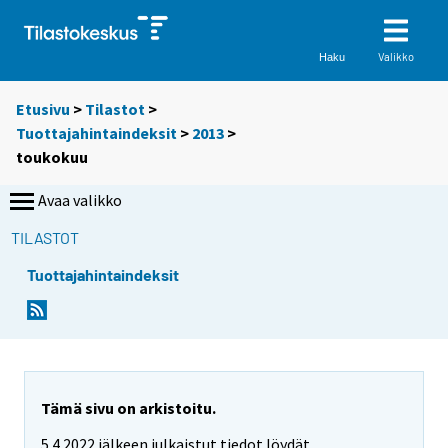
Valikko
Haku
Etusivu
>
Tilastot
>
Tuottajahintaindeksit
>
2013
>
toukokuu
Avaa valikko
TILASTOT
Tuottajahintaindeksit
Tämä sivu on arkistoitu.
5.4.2022 jälkeen julkaistut tiedot löydät