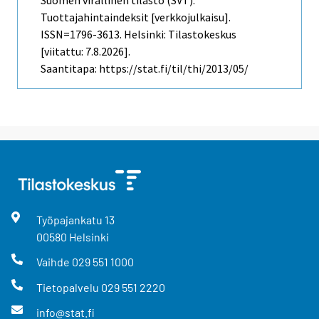
Suomen virallinen tilasto (SVT):
Tuottajahintaindeksit [verkkojulkaisu].
ISSN=1796-3613. Helsinki: Tilastokeskus
[viitattu: 7.8.2026].
Saantitapa: https://stat.fi/til/thi/2013/05/
Työpajankatu
13
00580
Helsinki
Vaihde
029 551 1000
Tietopalvelu
029 551 2220
info@stat.fi