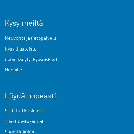
Kysy meiltä
Neuvonta ja tietopalvelu
Kysy tilastoista
Usein kysytyt kysymykset
Medialle
Löydä nopeasti
StatFin-tietokanta
Tilastotietokannat
Suomi lukuina