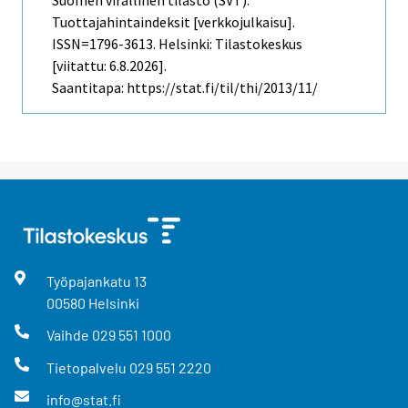
Suomen virallinen tilasto (SVT):
Tuottajahintaindeksit [verkkojulkaisu].
ISSN=1796-3613. Helsinki: Tilastokeskus
[viitattu: 6.8.2026].
Saantitapa: https://stat.fi/til/thi/2013/11/
Työpajankatu
13
00580
Helsinki
Vaihde
029 551 1000
Tietopalvelu
029 551 2220
info@stat.fi