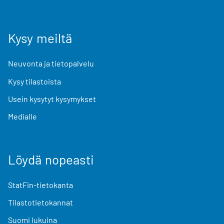
Kysy meiltä
Neuvonta ja tietopalvelu
Kysy tilastoista
Usein kysytyt kysymykset
Medialle
Löydä nopeasti
StatFin-tietokanta
Tilastotietokannat
Suomi lukuina