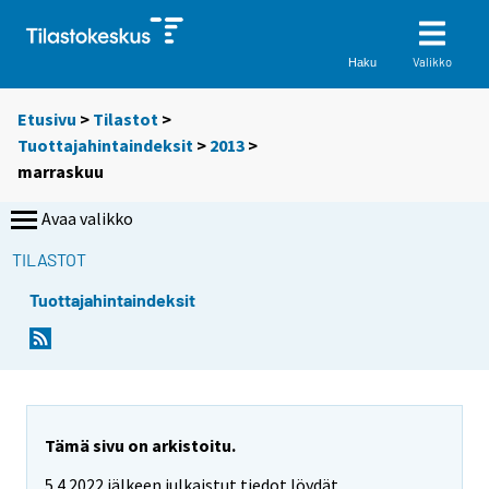
Valikko
Haku
Etusivu
>
Tilastot
>
Tuottajahintaindeksit
>
2013
>
marraskuu
Avaa valikko
TILASTOT
Tuottajahintaindeksit
Tämä sivu on arkistoitu.
5.4.2022 jälkeen julkaistut tiedot löydät