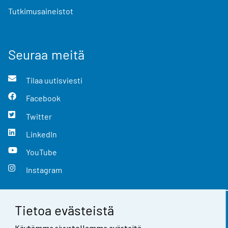
Tutkimusaineistot
Seuraa meitä
Tilaa uutisviesti
Facebook
Twitter
LinkedIn
YouTube
Instagram
Tietoa evästeistä
Yhteystiedot