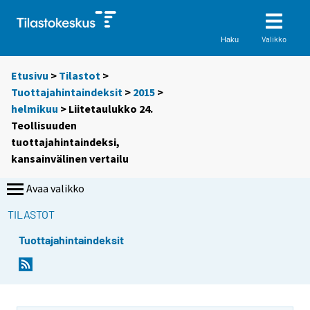
Valikko
Haku
Etusivu
>
Tilastot
>
Tuottajahintaindeksit
>
2015
>
helmikuu
> Liitetaulukko 24.
Teollisuuden
tuottajahintaindeksi,
kansainvälinen vertailu
Avaa valikko
TILASTOT
Tuottajahintaindeksit