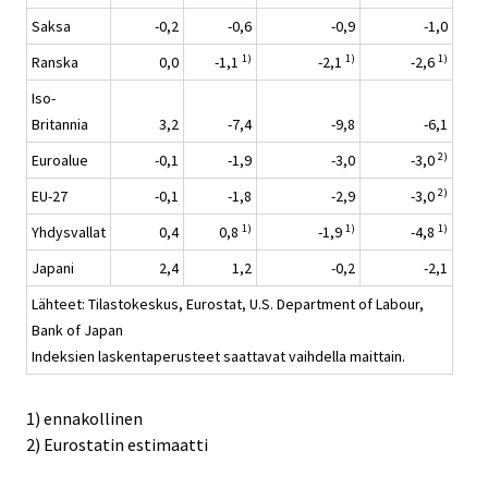
Saksa
-0,2
-0,6
-0,9
-1,0
1)
1)
1)
Ranska
0,0
-1,1
-2,1
-2,6
Iso-
Britannia
3,2
-7,4
-9,8
-6,1
2)
Euroalue
-0,1
-1,9
-3,0
-3,0
2)
EU-27
-0,1
-1,8
-2,9
-3,0
1)
1)
1)
Yhdysvallat
0,4
0,8
-1,9
-4,8
Japani
2,4
1,2
-0,2
-2,1
Lähteet: Tilastokeskus, Eurostat, U.S. Department of Labour,
Bank of Japan
Indeksien laskentaperusteet saattavat vaihdella maittain.
1) ennakollinen
2) Eurostatin estimaatti