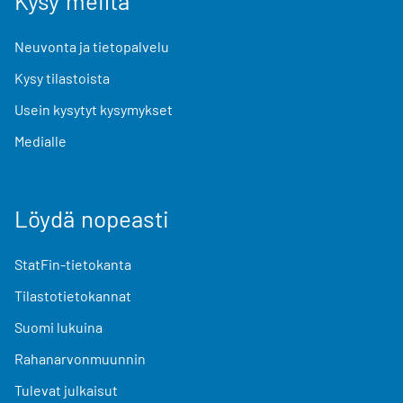
Kysy meiltä
Neuvonta ja tietopalvelu
Kysy tilastoista
Usein kysytyt kysymykset
Medialle
Löydä nopeasti
StatFin-tietokanta
Tilastotietokannat
Suomi lukuina
Rahanarvonmuunnin
Tulevat julkaisut