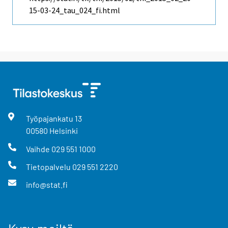
15-03-24_tau_024_fi.html
Työpajankatu
13
00580
Helsinki
Vaihde
029 551 1000
Tietopalvelu
029 551 2220
info@stat.fi