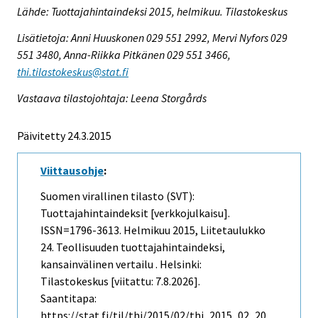
Lähde: Tuottajahintaindeksi 2015, helmikuu. Tilastokeskus
Lisätietoja: Anni Huuskonen 029 551 2992, Mervi Nyfors 029
551 3480, Anna-Riikka Pitkänen 029 551 3466,
thi.tilastokeskus@stat.fi
Vastaava tilastojohtaja: Leena Storgårds
Päivitetty 24.3.2015
Viittausohje
:
Suomen virallinen tilasto (SVT):
Tuottajahintaindeksit [verkkojulkaisu].
ISSN=1796-3613.
Helmikuu
2015, Liitetaulukko
24. Teollisuuden tuottajahintaindeksi,
kansainvälinen vertailu . Helsinki:
Tilastokeskus [viitattu: 7.8.2026].
Saantitapa:
https://stat.fi/til/thi/2015/02/thi_2015_02_20