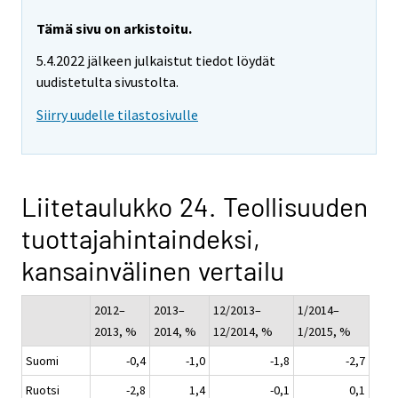
Tämä sivu on arkistoitu.
5.4.2022 jälkeen julkaistut tiedot löydät
uudistetulta sivustolta.
Siirry uudelle tilastosivulle
Liitetaulukko 24. Teollisuuden
tuottajahintaindeksi,
kansainvälinen vertailu
2012–
2013–
12/2013–
1/2014–
2013, %
2014, %
12/2014, %
1/2015, %
Suomi
-0,4
-1,0
-1,8
-2,7
Ruotsi
-2,8
1,4
-0,1
0,1