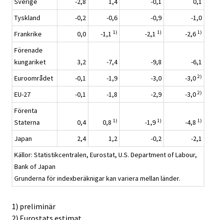
Sverige
-2,8
1,4
-0,1
0,1
Tyskland
-0,2
-0,6
-0,9
-1,0
1)
1)
1)
Frankrike
0,0
-1,1
-2,1
-2,6
Förenade
kungariket
3,2
-7,4
-9,8
-6,1
2)
Euroområdet
-0,1
-1,9
-3,0
-3,0
2)
EU-27
-0,1
-1,8
-2,9
-3,0
Förenta
1)
1)
1)
Staterna
0,4
0,8
-1,9
-4,8
Japan
2,4
1,2
-0,2
-2,1
Källor: Statistikcentralen, Eurostat, U.S. Department of Labour,
Bank of Japan
Grunderna för indexberäknigar kan variera mellan länder.
1) preliminär
2) Eurostats estimat