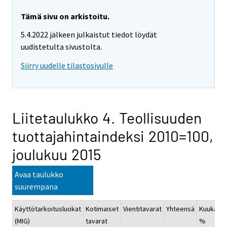
Tämä sivu on arkistoitu.
5.4.2022 jälkeen julkaistut tiedot löydät
uudistetulta sivustolta.
Siirry uudelle tilastosivulle
Liitetaulukko 4. Teollisuuden
tuottajahintaindeksi 2010=100,
joulukuu 2015
Avaa taulukko
suurempana
Käyttötarkoitusluokat
Kotimaiset
Vientitavarat
Yhteensä
Kuukausi
(MIG)
tavarat
%