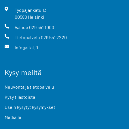
Työpajankatu
13
00580
Helsinki
Vaihde
029 551 1000
Tietopalvelu
029 551 2220
info@stat.fi
Kysy meiltä
Neuvonta ja tietopalvelu
Kysy tilastoista
Usein kysytyt kysymykset
Medialle