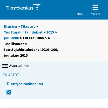
Valikko
Haku
Etusivu
>
Tilastot
>
Tuottajahintaindeksit
>
2015
>
joulukuu
> Liitetaulukko 4.
Teollisuuden
tuottajahintaindeksi 2010=100,
joulukuu 2015
Avaa valikko
TILASTOT
Tuottajahintaindeksit