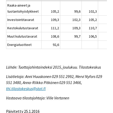
Raaka-aineet ja
tuotantohyödykkeet
105,2
99,6
102,3
Investointitavarat
109,3
102,3
105,2
Kestokulutustavarat
111,2
109,3
110,7
Muut kulutustavarat
108,6
99,7
106,5
Energiatuotteet
92,6
Lähde: Tuottajahintaindeksi 2015, joulukuu. Tilastokeskus
Lisätietoja: Anni Huuskonen 029 551 2992, Mervi Nyfors 029
551 3480, Anna-Riikka Pitkänen 029 551 3466,
thi.tilastokeskus@stat.fi
Vastaava tilastojohtaja: Ville Vertanen
Päivitetty 25.1.2016