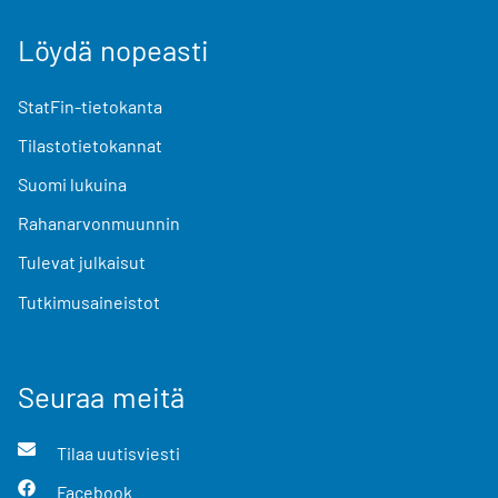
Löydä nopeasti
StatFin-tietokanta
Tilastotietokannat
Suomi lukuina
Rahanarvonmuunnin
Tulevat julkaisut
Tutkimusaineistot
Seuraa meitä
Tilaa uutisviesti
Facebook