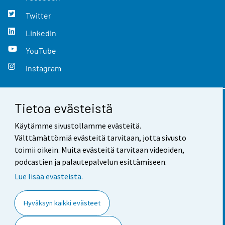
Twitter
LinkedIn
YouTube
Instagram
Tietoa evästeistä
Yhteystiedot
Käytämme sivustollamme evästeitä.
Palaute
Välttämättömiä evästeitä tarvitaan, jotta sivusto
toimii oikein. Muita evästeitä tarvitaan videoiden,
Käyttöehdot
podcastien ja palautepalvelun esittämiseen.
Tietosuoja
Lue lisää evästeistä.
Saavutettavuus
Hyväksyn kaikki evästeet
Tietoa sivustosta