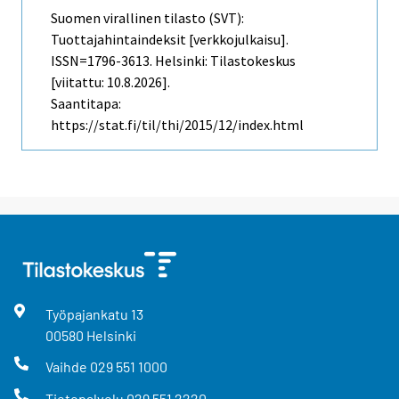
Suomen virallinen tilasto (SVT):
Tuottajahintaindeksit [verkkojulkaisu].
ISSN=1796-3613. Helsinki: Tilastokeskus
[viitattu: 10.8.2026].
Saantitapa:
https://stat.fi/til/thi/2015/12/index.html
Työpajankatu
13
00580
Helsinki
Vaihde
029 551 1000
Tietopalvelu
029 551 2220