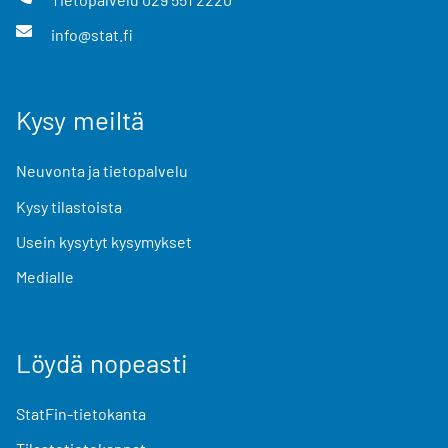
info@stat.fi
Kysy meiltä
Neuvonta ja tietopalvelu
Kysy tilastoista
Usein kysytyt kysymykset
Medialle
Löydä nopeasti
StatFin-tietokanta