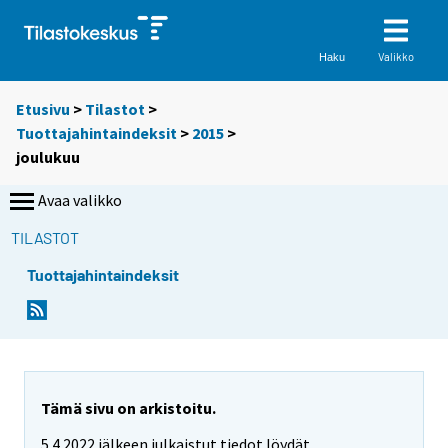
Valikko
Haku
Etusivu
>
Tilastot
>
Tuottajahintaindeksit
>
2015
>
joulukuu
Avaa valikko
TILASTOT
Tuottajahintaindeksit
Tämä sivu on arkistoitu.
5.4.2022 jälkeen julkaistut tiedot löydät