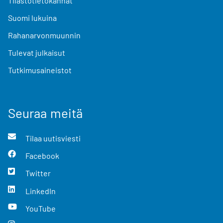
Tilastotietokannat
Suomi lukuina
Rahanarvonmuunnin
Tulevat julkaisut
Tutkimusaineistot
Seuraa meitä
Tilaa uutisviesti
Facebook
Twitter
LinkedIn
YouTube