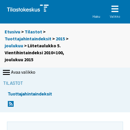
Valikko
Haku
Etusivu
>
Tilastot
>
Tuottajahintaindeksit
>
2015
>
joulukuu
> Liitetaulukko 5.
Vientihintaindeksi 2010=100,
joulukuu 2015
Avaa valikko
TILASTOT
Tuottajahintaindeksit