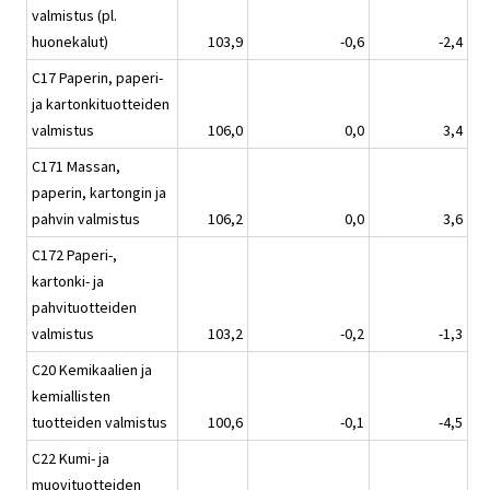
valmistus (pl.
huonekalut)
103,9
-0,6
-2,4
C17 Paperin, paperi-
ja kartonkituotteiden
valmistus
106,0
0,0
3,4
C171 Massan,
paperin, kartongin ja
pahvin valmistus
106,2
0,0
3,6
C172 Paperi-,
kartonki- ja
pahvituotteiden
valmistus
103,2
-0,2
-1,3
C20 Kemikaalien ja
kemiallisten
tuotteiden valmistus
100,6
-0,1
-4,5
C22 Kumi- ja
muovituotteiden