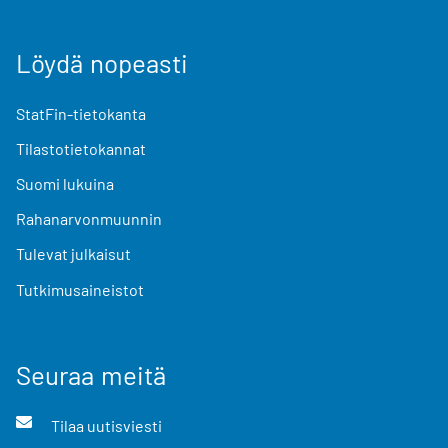
Löydä nopeasti
StatFin-tietokanta
Tilastotietokannat
Suomi lukuina
Rahanarvonmuunnin
Tulevat julkaisut
Tutkimusaineistot
Seuraa meitä
Tilaa uutisviesti