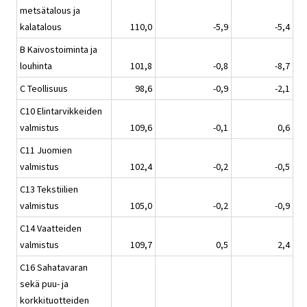
metsätalous ja
kalatalous
110,0
-5,9
-5,4
B Kaivostoiminta ja
louhinta
101,8
-0,8
-8,7
C Teollisuus
98,6
-0,9
-2,1
C10 Elintarvikkeiden
valmistus
109,6
-0,1
0,6
C11 Juomien
valmistus
102,4
-0,2
-0,5
C13 Tekstiilien
valmistus
105,0
-0,2
-0,9
C14 Vaatteiden
valmistus
109,7
0,5
2,4
C16 Sahatavaran
sekä puu- ja
korkkituotteiden