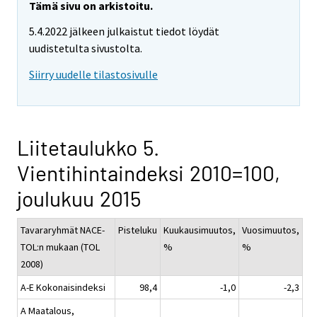
Tämä sivu on arkistoitu.
5.4.2022 jälkeen julkaistut tiedot löydät
uudistetulta sivustolta.
Siirry uudelle tilastosivulle
Liitetaulukko 5.
Vientihintaindeksi 2010=100,
joulukuu 2015
Tavararyhmät NACE-
Pisteluku
Kuukausimuutos,
Vuosimuutos,
TOL:n mukaan (TOL
%
%
2008)
A-E Kokonaisindeksi
98,4
-1,0
-2,3
A Maatalous,