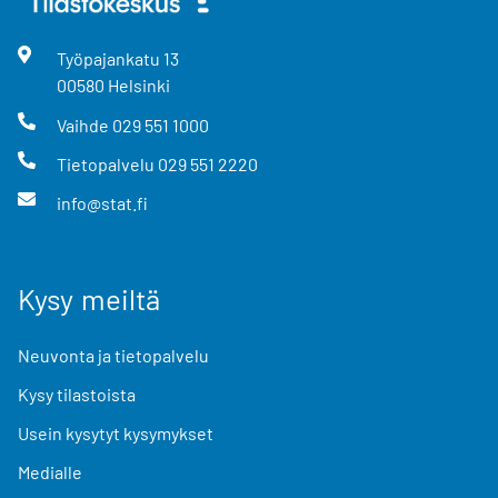
Työpajankatu
13
00580
Helsinki
Vaihde
029 551 1000
Tietopalvelu
029 551 2220
info@stat.fi
Kysy meiltä
Neuvonta ja tietopalvelu
Kysy tilastoista
Usein kysytyt kysymykset
Medialle