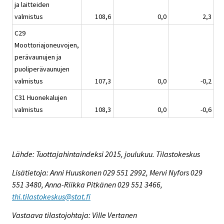
ja laitteiden
valmistus
108,6
0,0
2,3
C29
Moottoriajoneuvojen,
perävaunujen ja
puoliperävaunujen
valmistus
107,3
0,0
-0,2
C31 Huonekalujen
valmistus
108,3
0,0
-0,6
Lähde: Tuottajahintaindeksi 2015, joulukuu. Tilastokeskus
Lisätietoja: Anni Huuskonen 029 551 2992, Mervi Nyfors 029
551 3480, Anna-Riikka Pitkänen 029 551 3466,
thi.tilastokeskus@stat.fi
Vastaava tilastojohtaja: Ville Vertanen