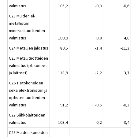
valmistus
105,2
-0,3
-0,6
C23 Muiden ei-
metallisten
mineraalituotteiden
valmistus
109,9
0,0
4,0
C24 Metallien jalostus
80,5
-1,4
-11,3
C25 Metallituotteiden
valmistus (pl. koneet
ja laitteet)
118,9
-2,2
3,7
C26 Tietokoneiden
sekä elektronisten ja
optisten tuotteiden
valmistus
91,2
-0,5
-0,3
C27 Sähkölaitteiden
valmistus
103,4
0,2
-3,4
C28 Muiden koneiden