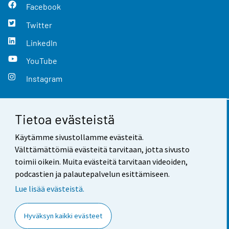
Facebook
Twitter
LinkedIn
YouTube
Instagram
Tietoa evästeistä
Yhteystiedot
Käytämme sivustollamme evästeitä.
Palaute
Välttämättömiä evästeitä tarvitaan, jotta sivusto
toimii oikein. Muita evästeitä tarvitaan videoiden,
Käyttöehdot
podcastien ja palautepalvelun esittämiseen.
Tietosuoja
Lue lisää evästeistä.
Saavutettavuus
Hyväksyn kaikki evästeet
Tietoa sivustosta