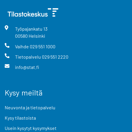
Työpajankatu
13
00580
Helsinki
Vaihde
029 551 1000
Tietopalvelu
029 551 2220
info@stat.fi
Kysy meiltä
Neuvonta ja tietopalvelu
Kysy tilastoista
Usein kysytyt kysymykset