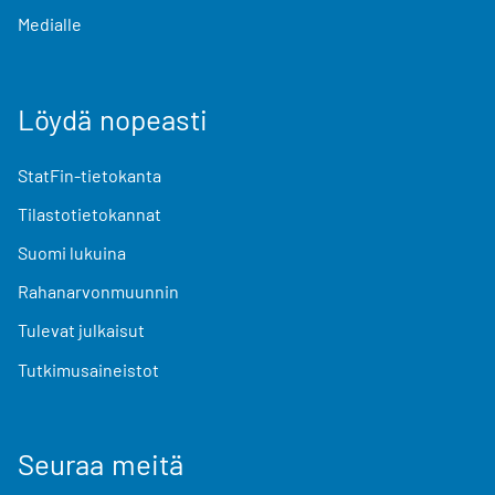
Medialle
Löydä nopeasti
StatFin-tietokanta
Tilastotietokannat
Suomi lukuina
Rahanarvonmuunnin
Tulevat julkaisut
Tutkimusaineistot
Seuraa meitä