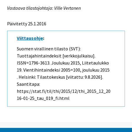
Vastaava tilastojohtaja: Ville Vertanen
Päivitetty 25.1.2016
Viittausohje
:
Suomen virallinen tilasto (SVT):
Tuottajahintaindeksit [verkkojulkaisu].
ISSN=1796-3613.
Joulukuu
2015, Liitetaulukko
19. Vientihintaindeksi 2005=100, joulukuu 2015
. Helsinki: Tilastokeskus [viitattu: 9.8.2026].
Saantitapa:
https://stat.fi/til/thi/2015/12/thi_2015_12_20
16-01-25_tau_019_fi.html