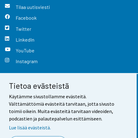
Tilaa uutisviesti
Facebook
Twitter
LinkedIn
YouTube
Instagram
Tietoa evästeistä
Yhteystiedot
Käytämme sivustollamme evästeitä.
Palaute
Välttämättömiä evästeitä tarvitaan, jotta sivusto
toimii oikein. Muita evästeitä tarvitaan videoiden,
Käyttöehdot
podcastien ja palautepalvelun esittämiseen.
Tietosuoja
Lue lisää evästeistä.
Saavutettavuus