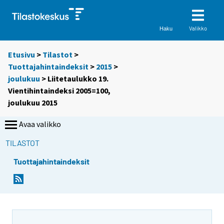
Valikko
Haku
Etusivu
>
Tilastot
>
Tuottajahintaindeksit
>
2015
>
joulukuu
> Liitetaulukko 19.
Vientihintaindeksi 2005=100,
joulukuu 2015
Avaa valikko
TILASTOT
Tuottajahintaindeksit