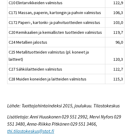
C10 Elintarvikkeiden valmistus
122,9
C171 Massan, paperin, kartongin ja pahvin valmistus
106,3
C172 Paperi-, kartonki- ja pahvituotteiden valmistus
103,0
C20 Kemikaalien ja kemiallisten tuotteiden valmistus
119,7
C24 Metallien jalostus
96,0
C25 Metallituotteiden valmistus (pl. koneet ja
laitteet)
120,3
C27 Sähkölaitteiden valmistus
122,7
C28 Muiden koneiden ja laitteiden valmistus
115,3
Lähde: Tuottajahintaindeksi 2015, joulukuu. Tilastokeskus
Lisätietoja: Anni Huuskonen 029 551 2992, Mervi Nyfors 029
551 3480, Anna-Riikka Pitkänen 029 551 3466,
thi.tilastokeskus@stat.fi