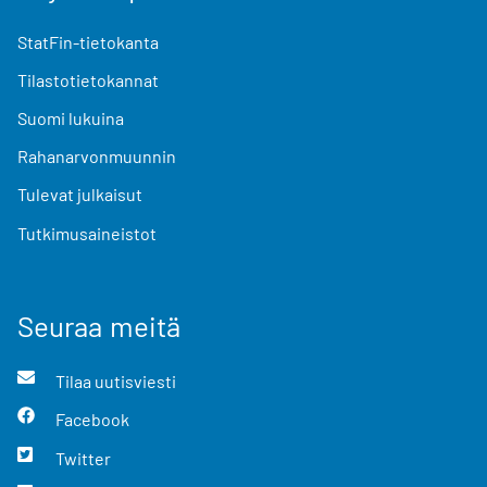
StatFin-tietokanta
Tilastotietokannat
Suomi lukuina
Rahanarvonmuunnin
Tulevat julkaisut
Tutkimusaineistot
Seuraa meitä
Tilaa uutisviesti
Facebook
Twitter