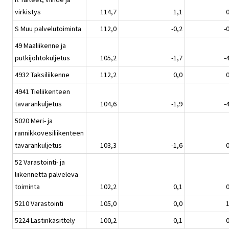
virkistys
114,7
1,1
0
S Muu palvelutoiminta
112,0
-0,2
-
49 Maaliikenne ja
putkijohtokuljetus
105,2
-1,7
-
4932 Taksiliikenne
112,2
0,0
0
4941 Tieliikenteen
tavarankuljetus
104,6
-1,9
-
5020 Meri- ja
rannikkovesiliikenteen
tavarankuljetus
103,3
-1,6
0
52 Varastointi- ja
liikennettä palveleva
toiminta
102,2
0,1
0
5210 Varastointi
105,0
0,0
1
5224 Lastinkäsittely
100,2
0,1
0