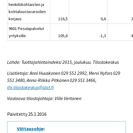
henkilökohtaisten ja
kotitaloustavaroiden
korjaus
116,5
0,6
2
9601 Pesulapalvelut
yrityksille
105,6
-1,3
-
Lähde: Tuottajahintaindeksi 2015, joulukuu. Tilastokeskus
Lisätietoja: Anni Huuskonen 029 551 2992, Mervi Nyfors 029
551 3480, Anna-Riikka Pitkänen 029 551 3466,
thi.tilastokeskus@stat.fi
Vastaava tilastojohtaja: Ville Vertanen
Päivitetty 25.1.2016
Viittausohje
: