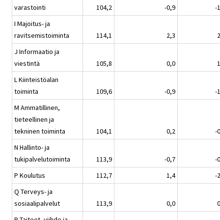
varastointi
104,2
-0,9
-
I Majoitus- ja
ravitsemistoiminta
114,1
2,3
2
J Informaatio ja
viestintä
105,8
0,0
1
L Kiinteistöalan
toiminta
109,6
-0,9
-
M Ammatillinen,
tieteellinen ja
tekninen toiminta
104,1
0,2
-
N Hallinto- ja
tukipalvelutoiminta
113,9
-0,7
-
P Koulutus
112,7
1,4
-
Q Terveys- ja
sosiaalipalvelut
113,9
0,0
0
R Taiteet, viihde ja