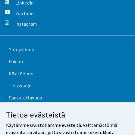
LinkedIn
YouTube
Instagram
Yhteystiedot
Palaute
Käyttöehdot
Tietosuoja
Saavutettavuus
Tietoa sivustosta
Tietoa evästeistä
Evästeasetukset
Käytämme sivustollamme evästeitä. Välttämättömiä
evästeitä tarvitaan, jotta sivusto toimii oikein. Muita