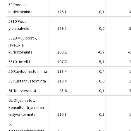
53 Posti- ja
kuriiritoiminta
126,1
-0,1
4
5310 Postin
yleispalvelu
129,5
0,0
5
5320 Muu posti-,
jakelu- ja
kuriiritoiminta
109,2
-0,7
-
5510 Hotellit
107,7
5,7
2
56 Ravitsemistoiminta
118,4
0,4
1
58 Kustannustoiminta
110,4
0,0
1
61 Televiestintä
85,6
-0,1
3
62 Ohjelmistot,
konsultointi ja siihen
liittyvä toiminta
110,8
-0,1
1
63