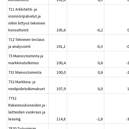
711 Arkkitehti- ja
insinööripalvelut ja
niihin liittyvä tekninen
konsultointi
105,6
-0,2
0
712 Tekninen testaus
ja analysointi
101,1
-0,3
-
73 Mainostoiminta ja
markkinatutkimus
100,4
0,6
-
731 Mainostoiminta
100,0
0,6
-
732 Markkina- ja
mielipidetutkimukset
107,9
0,0
1
7732
Rakennuskoneiden ja -
laitteiden vuokraus ja
leasing
114,8
-2,8
-
7820 Työvoiman