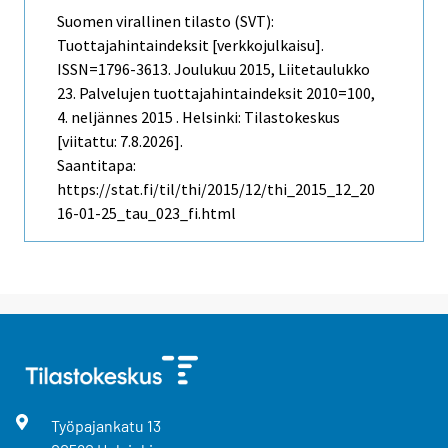
Suomen virallinen tilasto (SVT):
Tuottajahintaindeksit [verkkojulkaisu].
ISSN=1796-3613.
Joulukuu
2015, Liitetaulukko
23. Palvelujen tuottajahintaindeksit 2010=100,
4. neljännes 2015 . Helsinki: Tilastokeskus
[viitattu: 7.8.2026].
Saantitapa:
https://stat.fi/til/thi/2015/12/thi_2015_12_20
16-01-25_tau_023_fi.html
Työpajankatu
13