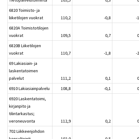
Tietopalvelutoiminta
105,5
0,3
0
6820 Toimisto- ja
liiketilojen vuokrat
110,2
-0,8
-
6820A Toimistotilojen
vuokrat
109,5
0,7
0
6820B Liiketilojen
vuokrat
110,7
-1,8
-
69 Lakiasiain- ja
laskentatoimen
palvelut
111,2
0,1
0
6910 Lakiasiainpalvelu
108,8
-0,1
0
6920 Laskentatoimi,
kirjanpito ja
tilintarkastus;
veroneuvonta
112,9
0,2
0
702 Liikkeenjohdon
konsultointi
102,0
0,5
0