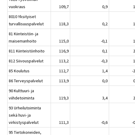
vuokraus
109,7
0,9
1
8010 Yksityiset
turvallisuuspalvelut
118,3
0,2
1
81 Kiinteistön- ja
maisemanhoito
115,0
-0,1
1
811 Kiinteistönhoito
116,9
0,1
2
812 Siivouspalvelut
113,2
-0,3
1
85 Koulutus
112,7
1,4
-
86 Terveyspalvelut
113,9
0,0
0
90 Kulttuuri- ja
viihdetoiminta
119,3
3,4
2
93 Urheilutoiminta
sekä huvi- ja
virkistyspalvelut
111,3
-0,6
-
95 Tietokoneiden,