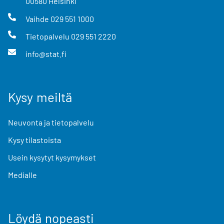
00580
Helsinki
Vaihde
029 551 1000
Tietopalvelu
029 551 2220
info@stat.fi
Kysy meiltä
Neuvonta ja tietopalvelu
Kysy tilastoista
Usein kysytyt kysymykset
Medialle
Löydä nopeasti