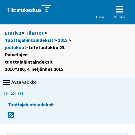
Valikko
Haku
Etusivu
>
Tilastot
>
Tuottajahintaindeksit
>
2015
>
joulukuu
> Liitetaulukko 23.
Palvelujen
tuottajahintaindeksit
2010=100, 4. neljännes 2015
Avaa valikko
TILASTOT
Tuottajahintaindeksit