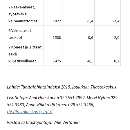
2 Raaka-aineet,
syötäväksi
kelpaamattomat
1822
-1,4
-2,4
6 Valmistetut
teokset
1508
-0,6
-2,0
7 Koneet ja laitteet
sekä
kuljetusvälineet
1475
-0,1
0,2
Lähde: Tuottajahintaindeksi 2015, joulukuu. Tilastokeskus
Lisätietoja: Anni Huuskonen 029 551 2992, Mervi Nyfors 029
551 3480, Anna-Riikka Pitkänen 029 551 3466,
thi.tilastokeskus@stat.fi
Vastaava tilastojohtaja: Ville Vertanen