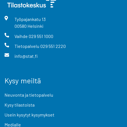
Työpajankatu
13
00580
Helsinki
Vaihde
029 551 1000
Tietopalvelu
029 551 2220
info@stat.fi
Kysy meiltä
Neuvonta ja tietopalvelu
Kysy tilastoista
Usein kysytyt kysymykset
Medialle