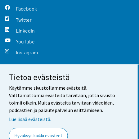
Facebook
Twitter
LinkedIn
YouTube
Instagram
Tietoa evästeistä
Yhteystiedot
Käytämme sivustollamme evästeitä.
Palaute
Välttämättömiä evästeitä tarvitaan, jotta sivusto
toimii oikein. Muita evästeitä tarvitaan videoiden,
Käyttöehdot
podcastien ja palautepalvelun esittämiseen.
Tietosuoja
Lue lisää evästeistä.
Saavutettavuus
Hyväksyn kaikki evästeet