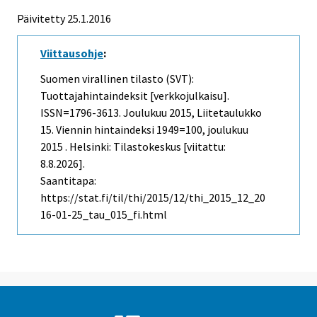
Päivitetty 25.1.2016
Viittausohje
:
Suomen virallinen tilasto (SVT):
Tuottajahintaindeksit [verkkojulkaisu].
ISSN=1796-3613.
Joulukuu
2015, Liitetaulukko
15. Viennin hintaindeksi 1949=100, joulukuu
2015 . Helsinki: Tilastokeskus [viitattu:
8.8.2026].
Saantitapa:
https://stat.fi/til/thi/2015/12/thi_2015_12_20
16-01-25_tau_015_fi.html