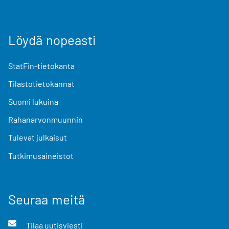
Löydä nopeasti
StatFin-tietokanta
Tilastotietokannat
Suomi lukuina
Rahanarvonmuunnin
Tulevat julkaisut
Tutkimusaineistot
Seuraa meitä
Tilaa uutisviesti