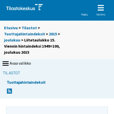
Valikko
Haku
Etusivu
>
Tilastot
>
Tuottajahintaindeksit
>
2015
>
joulukuu
> Liitetaulukko 15.
Viennin hintaindeksi 1949=100,
joulukuu 2015
Avaa valikko
TILASTOT
Tuottajahintaindeksit