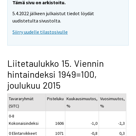
Tämä sivu on arkistoitu.
5.4.2022 jälkeen julkaistut tiedot löydät
uudistetulta sivustolta.
Siirry uudelle tilastosivulle
Liitetaulukko 15. Viennin
hintaindeksi 1949=100,
joulukuu 2015
Tavararyhmät
Pisteluku
Kuukausimuutos,
Vuosimuutos,
(SITC)
%
%
0-8
Kokonaisindeksi
1606
-1,0
-2,3
0 Elintarvikkeet
1071
-0,8
0,3