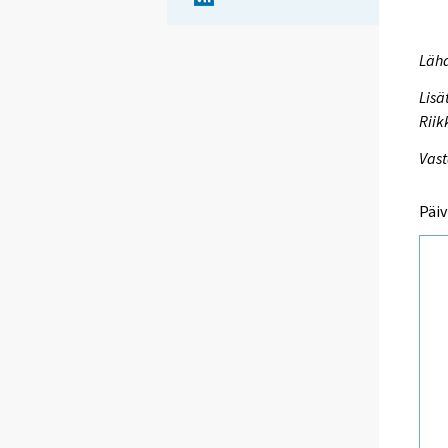
Lähd
Lisä
Riik
Vast
Päiv