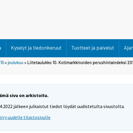
a
Kyselyt ja tiedonkeruut
Tuotteet ja palvelut
Aja
15
>
joulukuu
> Liitetaulukko 10. Kotimarkkinoiden perushintaindeksi 20
ämä sivu on arkistoitu.
.4.2022 jälkeen julkaistut tiedot löydät uudistetulta sivustolta.
iirry uudelle tilastosivulle