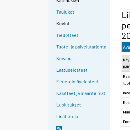
Katsaukset
Taulukot
Li
pe
Kuviot
2
Tiedotteet
Tuote- ja palvelutarjonta
Ava
Kuvaus
Käy
(MI
Laatuselosteet
Raa
Menetelmäselosteet
tuo
Inve
Käsitteet ja määritelmät
Kes
Luokitukset
Muu
Lisätietoja
Ene