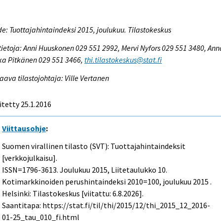
e: Tuottajahintaindeksi 2015, joulukuu. Tilastokeskus
tietoja: Anni Huuskonen 029 551 2992, Mervi Nyfors 029 551 3480, Ann
ka Pitkänen 029 551 3466,
thi.tilastokeskus@stat.fi
aava tilastojohtaja: Ville Vertanen
itetty 25.1.2016
Viittausohje
:
Suomen virallinen tilasto (SVT): Tuottajahintaindeksit
[verkkojulkaisu].
ISSN=1796-3613.
Joulukuu
2015, Liitetaulukko 10.
Kotimarkkinoiden perushintaindeksi 2010=100, joulukuu 2015 .
Helsinki: Tilastokeskus [viitattu: 6.8.2026].
Saantitapa: https://stat.fi/til/thi/2015/12/thi_2015_12_2016-
01-25_tau_010_fi.html