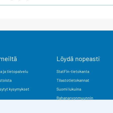
meiltä
Löydä nopeasti
 ja tietopalvelu
StatFin-tietokanta
stoista
Tilastotietokannat
sytyt kysymykset
Suomi lukuina
Rahanarvonmuunnin
Tulevat julkaisut