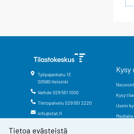
Kysy 
Työpajankatu
13
00580
Helsinki
Neuvonta
Vaihde
029 551 1000
Kysy tila
Tietopalvelu
029 551 2220
Usein ky
info@stat.fi
Medialle
Tietoa evästeistä