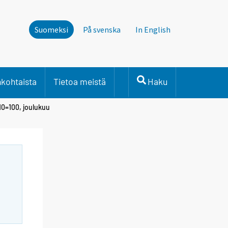
Suomeksi
På svenska
In English
nkohtaista
Tietoa meistä
Haku
10=100, joulukuu