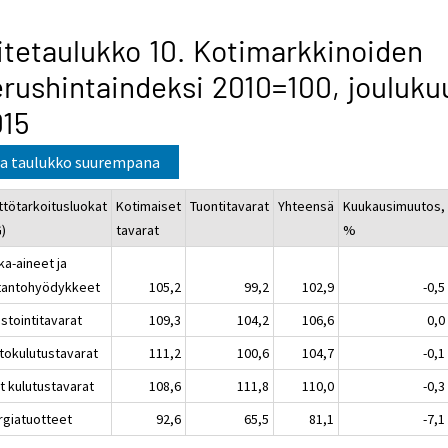
itetaulukko 10. Kotimarkkinoiden
rushintaindeksi 2010=100, jouluku
015
a taulukko suurempana
ttötarkoitusluokat
Kotimaiset
Tuontitavarat
Yhteensä
Kuukausimuutos,
G)
tavarat
%
ka-aineet ja
tantohyödykkeet
105,2
99,2
102,9
-0,5
stointitavarat
109,3
104,2
106,6
0,0
tokulutustavarat
111,2
100,6
104,7
-0,1
t kulutustavarat
108,6
111,8
110,0
-0,3
rgiatuotteet
92,6
65,5
81,1
-7,1