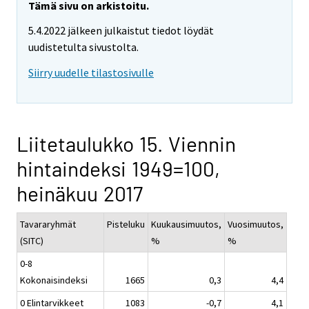
Tämä sivu on arkistoitu.
5.4.2022 jälkeen julkaistut tiedot löydät
uudistetulta sivustolta.
Siirry uudelle tilastosivulle
Liitetaulukko 15. Viennin
hintaindeksi 1949=100,
heinäkuu 2017
Tavararyhmät
Pisteluku
Kuukausimuutos,
Vuosimuutos,
(SITC)
%
%
0-8
Kokonaisindeksi
1665
0,3
4,4
0 Elintarvikkeet
1083
-0,7
4,1