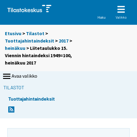
Valikko
Haku
Etusivu
>
Tilastot
>
Tuottajahintaindeksit
>
2017
>
heinäkuu
> Liitetaulukko 15.
Viennin hintaindeksi 1949=100,
heinäkuu 2017
Avaa valikko
TILASTOT
Tuottajahintaindeksit