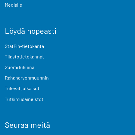
Medialle
Löydä nopeasti
StatFin-tietokanta
Tilastotietokannat
Suomi lukuina
Rahanarvonmuunnin
Tulevat julkaisut
Tutkimusaineistot
Seuraa meitä