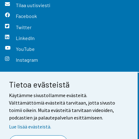
Tilaa uutisviesti
Facebook
Twitter
LinkedIn
YouTube
Instagram
Tietoa evästeistä
Yhteystiedot
Käytämme sivustollamme evästeitä.
Palaute
Välttämättömiä evästeitä tarvitaan, jotta sivusto
toimii oikein. Muita evästeitä tarvitaan videoiden,
Käyttöehdot
podcastien ja palautepalvelun esittämiseen.
Tietosuoja
Lue lisää evästeistä.
Saavutettavuus