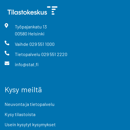
Työpajankatu
13
00580
Helsinki
Vaihde
029 551 1000
Tietopalvelu
029 551 2220
info@stat.fi
Kysy meiltä
Neuvonta ja tietopalvelu
Kysy tilastoista
Usein kysytyt kysymykset