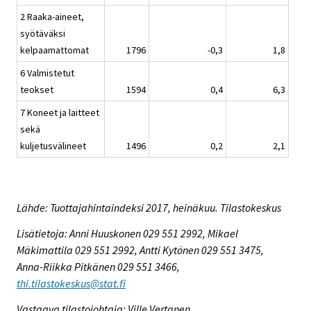
2 Raaka-aineet,
syötäväksi
kelpaamattomat
1796
-0,3
1,8
6 Valmistetut
teokset
1594
0,4
6,3
7 Koneet ja laitteet
sekä
kuljetusvälineet
1496
0,2
2,1
Lähde: Tuottajahintaindeksi 2017, heinäkuu. Tilastokeskus
Lisätietoja: Anni Huuskonen 029 551 2992, Mikael
Mäkimattila 029 551 2992, Antti Kytönen 029 551 3475,
Anna-Riikka Pitkänen 029 551 3466,
thi.tilastokeskus@stat.fi
Vastaava tilastojohtaja: Ville Vertanen