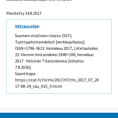
Päivitetty 24.8.2017
Viittausohje
:
Suomen virallinen tilasto (SVT):
Tuottajahintaindeksit [verkkojulkaisu].
ISSN=1796-3613.
Heinäkuu
2017, Liitetaulukko
15. Viennin hintaindeksi 1949=100, heinäkuu
2017 . Helsinki: Tilastokeskus [viitattu:
7.8.2026].
Saantitapa:
https://stat.fi/til/thi/2017/07/thi_2017_07_20
17-08-24_tau_015_fi.html