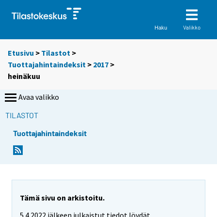
Valikko
Haku
Etusivu
>
Tilastot
>
Tuottajahintaindeksit
>
2017
>
heinäkuu
Avaa valikko
TILASTOT
Tuottajahintaindeksit
Tämä sivu on arkistoitu.
5.4.2022 jälkeen julkaistut tiedot löydät