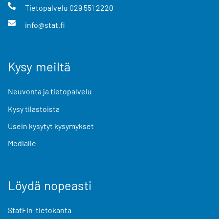
Tietopalvelu
029 551 2220
info@stat.fi
Kysy meiltä
Neuvonta ja tietopalvelu
Kysy tilastoista
Usein kysytyt kysymykset
Medialle
Löydä nopeasti
StatFin-tietokanta