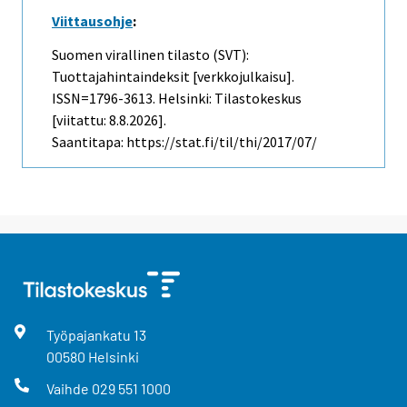
Viittausohje
:
Suomen virallinen tilasto (SVT):
Tuottajahintaindeksit [verkkojulkaisu].
ISSN=1796-3613. Helsinki: Tilastokeskus
[viitattu: 8.8.2026].
Saantitapa: https://stat.fi/til/thi/2017/07/
Työpajankatu
13
00580
Helsinki
Vaihde
029 551 1000