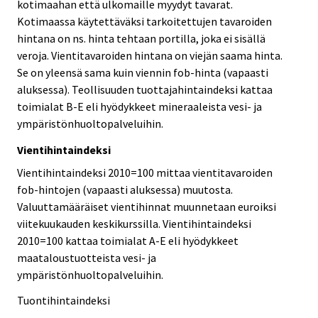
kotimaahan että ulkomaille myydyt tavarat.
Kotimaassa käytettäväksi tarkoitettujen tavaroiden
hintana on ns. hinta tehtaan portilla, joka ei sisällä
veroja. Vientitavaroiden hintana on viejän saama hinta.
Se on yleensä sama kuin viennin fob-hinta (vapaasti
aluksessa). Teollisuuden tuottajahintaindeksi kattaa
toimialat B-E eli hyödykkeet mineraaleista vesi- ja
ympäristönhuoltopalveluihin.
Vientihintaindeksi
Vientihintaindeksi 2010=100 mittaa vientitavaroiden
fob-hintojen (vapaasti aluksessa) muutosta.
Valuuttamääräiset vientihinnat muunnetaan euroiksi
viitekuukauden keskikurssilla. Vientihintaindeksi
2010=100 kattaa toimialat A-E eli hyödykkeet
maataloustuotteista vesi- ja
ympäristönhuoltopalveluihin.
Tuontihintaindeksi