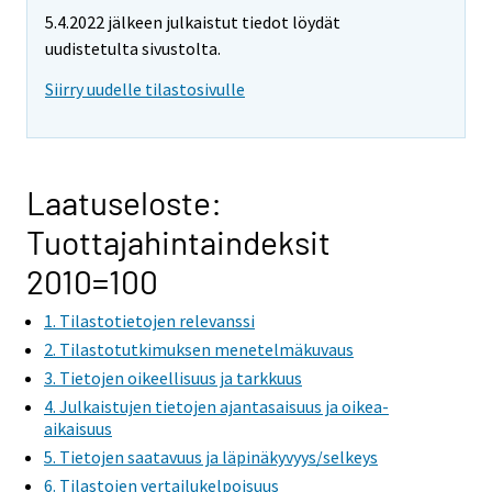
5.4.2022 jälkeen julkaistut tiedot löydät
uudistetulta sivustolta.
Siirry uudelle tilastosivulle
Laatuseloste:
Tuottajahintaindeksit
2010=100
1. Tilastotietojen relevanssi
2. Tilastotutkimuksen menetelmäkuvaus
3. Tietojen oikeellisuus ja tarkkuus
4. Julkaistujen tietojen ajantasaisuus ja oikea-
aikaisuus
5. Tietojen saatavuus ja läpinäkyvyys/selkeys
6. Tilastojen vertailukelpoisuus