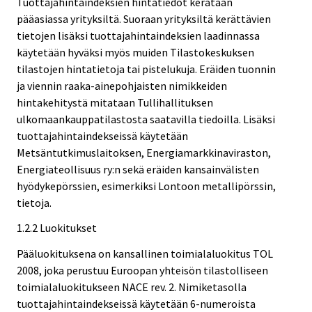
Tuottajahintaindeksien hintatiedot kerätään
pääasiassa yrityksiltä. Suoraan yrityksiltä kerättävien
tietojen lisäksi tuottajahintaindeksien laadinnassa
käytetään hyväksi myös muiden Tilastokeskuksen
tilastojen hintatietoja tai pistelukuja. Eräiden tuonnin
ja viennin raaka-ainepohjaisten nimikkeiden
hintakehitystä mitataan Tullihallituksen
ulkomaankauppatilastosta saatavilla tiedoilla. Lisäksi
tuottajahintaindekseissä käytetään
Metsäntutkimuslaitoksen, Energiamarkkinaviraston,
Energiateollisuus ry:n sekä eräiden kansainvälisten
hyödykepörssien, esimerkiksi Lontoon metallipörssin,
tietoja.
1.2.2 Luokitukset
Pääluokituksena on kansallinen toimialaluokitus TOL
2008, joka perustuu Euroopan yhteisön tilastolliseen
toimialaluokitukseen NACE rev. 2. Nimiketasolla
tuottajahintaindekseissä käytetään 6-numeroista