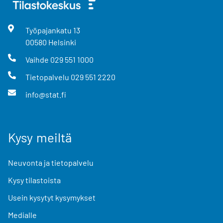
Työpajankatu
13
00580
Helsinki
Vaihde
029 551 1000
Tietopalvelu
029 551 2220
info@stat.fi
Kysy meiltä
Neuvonta ja tietopalvelu
Kysy tilastoista
Usein kysytyt kysymykset
Medialle