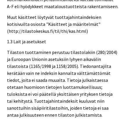
A-F eli hyödykkeet maataloustuotteista rakentamiseen.
Muut käsitteet löytyvät tuottajahintaindeksien
kotisivuilta osiosta "Käsitteet ja määritelmät"
(http://tilastokeskus.fi/til/thi/kas.html)
1.3 Lait ja asetukset
Tilaston tuottaminen perustuu tilastolakiin (280/2004)
ja Euroopan Unionin asetuksiin lyhyen aikavälin
tilastoista (1165/1998 ja 1158/2005). Tiedonantajilta
kerätään vain ne indeksin kannalta välttämättömät
tiedot, joita ei saada muualta. Tietoja julkaistaessa
otetaan huomioon tietojen luottamuksellisuus;
tuloksista ei voi päätellä yksittäisen yrityksen tietoja
tai kehitystä. Tuottajahintaindeksit kuuluvat niin
sanottuihin sisäpiiritilastoihin, joiden tietoja ei saa
antaa julkisuuteen ennen tilaston julkistamista.