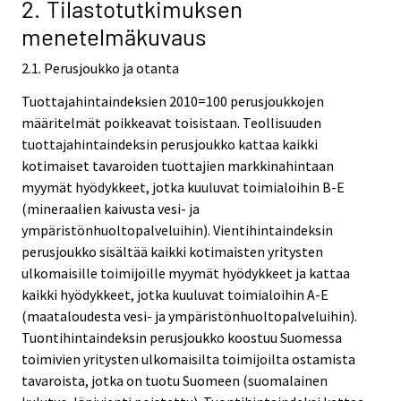
2. Tilastotutkimuksen
menetelmäkuvaus
2.1. Perusjoukko ja otanta
Tuottajahintaindeksien 2010=100 perusjoukkojen
määritelmät poikkeavat toisistaan. Teollisuuden
tuottajahintaindeksin perusjoukko kattaa kaikki
kotimaiset tavaroiden tuottajien markkinahintaan
myymät hyödykkeet, jotka kuuluvat toimialoihin B-E
(mineraalien kaivusta vesi- ja
ympäristönhuoltopalveluihin). Vientihintaindeksin
perusjoukko sisältää kaikki kotimaisten yritysten
ulkomaisille toimijoille myymät hyödykkeet ja kattaa
kaikki hyödykkeet, jotka kuuluvat toimialoihin A-E
(maataloudesta vesi- ja ympäristönhuoltopalveluihin).
Tuontihintaindeksin perusjoukko koostuu Suomessa
toimivien yritysten ulkomaisilta toimijoilta ostamista
tavaroista, jotka on tuotu Suomeen (suomalainen