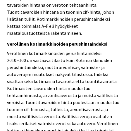
tavaroiden hintana on veroton tehtaanhinta.
Tuontitavaroiden hintana on tuonnin cif-hinta, johon
lisätään tullit. Kotimarkkinoiden perushintaindeksi
kattaa toimialat A-F eli hyödykkeet
maataloustuotteista rakentamiseen.
Verollinen kotimarkkinoiden perushintaindeksi
Verollinen kotimarkkinoiden perushintaindeksi
2010=100 on vastaava tilasto kuin Kotimarkkinoiden
perushintaindeksi, mutta arvonlisä-, valmiste- ja
autoverojen muutokset näkyvät tilastossa. Indeksi
sisältää sekä kotimaisia tavaroita että tuontitavaroita.
Kotimaisten tavaroiden hinta muodostuu
tehtaanhinnasta, arvonlisäverosta ja muista välillisistä
veroista. Tuontitavaroiden hinta puolestaan muodostuu
tuonnin cif-hinnasta, tulleista, arvonlisäverosta ja
muista välillisistä veroista. Välillisiä veroja ovat alv:n
lisäksi erilaiset valmisteverot sekä autovero. Verollinen
kotimarkkinoiden perushintaindeksi kattaa toimialat