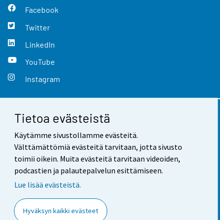
Facebook
Twitter
LinkedIn
YouTube
Instagram
Tietoa evästeistä
Yhteystiedot
Käytämme sivustollamme evästeitä.
Palaute
Välttämättömiä evästeitä tarvitaan, jotta sivusto
toimii oikein. Muita evästeitä tarvitaan videoiden,
Käyttöehdot
podcastien ja palautepalvelun esittämiseen.
Tietosuoja
Lue lisää evästeistä.
Saavutettavuus
Hyväksyn kaikki evästeet
Tietoa sivustosta