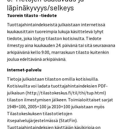
läpinäkyvyys/selkeys
Tuorein tilasto -tiedote
Tuottajahintaindekseistä julkaistaan internetissä
kuukausittain tuoreimpia lukuja käsittelevä lyhyt
tiedote, joka löytyy tilaston kotisivulta. Tiedote
ilmestyy aina kuukauden 24. päivänä tai sitä seuraavana
arkipäivänä kello 9.00, marraskuun tilasto kuitenkin
joulua edeltävänä arkipäivänä.
Internet-palvelu
Tietoja julkaistaan tilaston omilla kotisivuilla.
Kotisivuilta voi ladata tuottajahintaindeksien PDF-
julkaisun (http://tilastokeskus.fi/til/thi/tup.html)
tilaston ilmestymisen jälkeen. Toimialoittaiset sarjat
1949=100, 2005=100 ja 2010=100 julkaistaan myös
Tilastokeskuksen tilastotietojen
itsepalvelujärjestelmässä (StatFin).
Tuottajahintaindeksien käyttäjän käsikirjoja on