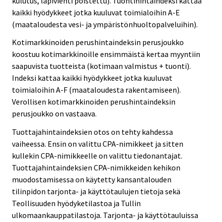
kulutus, läpivienti poistettu). Tuontihintaindeksi kattaa
kaikki hyödykkeet jotka kuuluvat toimialoihin A-E
(maataloudesta vesi- ja ympäristönhuoltopalveluihin).
Kotimarkkinoiden perushintaindeksin perusjoukko
koostuu kotimarkkinoille ensimmäistä kertaa myyntiin
saapuvista tuotteista (kotimaan valmistus + tuonti).
Indeksi kattaa kaikki hyödykkeet jotka kuuluvat
toimialoihin A-F (maataloudesta rakentamiseen).
Verollisen kotimarkkinoiden perushintaindeksin
perusjoukko on vastaava.
Tuottajahintaindeksien otos on tehty kahdessa
vaiheessa. Ensin on valittu CPA-nimikkeet ja sitten
kullekin CPA-nimikkeelle on valittu tiedonantajat.
Tuottajahintaindeksien CPA-nimikkeiden kehikon
muodostamisessa on käytetty kansantalouden
tilinpidon tarjonta- ja käyttötaulujen tietoja sekä
Teollisuuden hyödyketilastoa ja Tullin
ulkomaankauppatilastoja. Tarjonta- ja käyttötauluissa