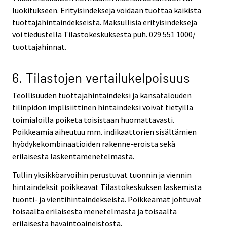
luokitukseen. Erityisindeksejä voidaan tuottaa kaikista
tuottajahintaindekseistä. Maksullisia erityisindeksejä
voi tiedustella Tilastokeskuksesta puh. 029 551 1000/
tuottajahinnat.
6. Tilastojen vertailukelpoisuus
Teollisuuden tuottajahintaindeksi ja kansatalouden
tilinpidon implisiittinen hintaindeksi voivat tietyillä
toimialoilla poiketa toisistaan huomattavasti.
Poikkeamia aiheutuu mm. indikaattorien sisältämien
hyödykekombinaatioiden rakenne-eroista sekä
erilaisesta laskentamenetelmästä.
Tullin yksikköarvoihin perustuvat tuonnin ja viennin
hintaindeksit poikkeavat Tilastokeskuksen laskemista
tuonti- ja vientihintaindekseistä. Poikkeamat johtuvat
toisaalta erilaisesta menetelmästä ja toisaalta
erilaisesta havaintoaineistosta.