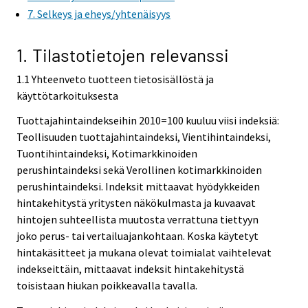
7. Selkeys ja eheys/yhtenäisyys
1. Tilastotietojen relevanssi
1.1 Yhteenveto tuotteen tietosisällöstä ja
käyttötarkoituksesta
Tuottajahintaindekseihin 2010=100 kuuluu viisi indeksiä:
Teollisuuden tuottajahintaindeksi, Vientihintaindeksi,
Tuontihintaindeksi, Kotimarkkinoiden
perushintaindeksi sekä Verollinen kotimarkkinoiden
perushintaindeksi. Indeksit mittaavat hyödykkeiden
hintakehitystä yritysten näkökulmasta ja kuvaavat
hintojen suhteellista muutosta verrattuna tiettyyn
joko perus- tai vertailuajankohtaan. Koska käytetyt
hintakäsitteet ja mukana olevat toimialat vaihtelevat
indekseittäin, mittaavat indeksit hintakehitystä
toisistaan hiukan poikkeavalla tavalla.