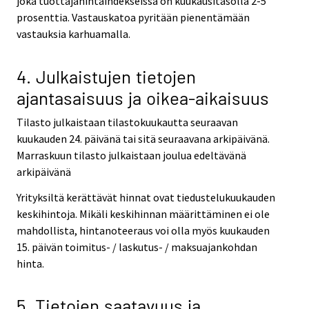
joka tuottajahintaindekseissä on kuukausitasolla 2-5
prosenttia. Vastauskatoa pyritään pienentämään
vastauksia karhuamalla.
4. Julkaistujen tietojen
ajantasaisuus ja oikea-aikaisuus
Tilasto julkaistaan tilastokuukautta seuraavan
kuukauden 24. päivänä tai sitä seuraavana arkipäivänä.
Marraskuun tilasto julkaistaan joulua edeltävänä
arkipäivänä
Yrityksiltä kerättävät hinnat ovat tiedustelukuukauden
keskihintoja. Mikäli keskihinnan määrittäminen ei ole
mahdollista, hintanoteeraus voi olla myös kuukauden
15. päivän toimitus- / laskutus- / maksuajankohdan
hinta.
5. Tietojen saatavuus ja