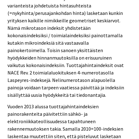
varianteista johdetuista hintasuhteista
(=nykyhinta/perusajankohdan hinta) lasketaan kunkin
yrityksen kaikille nimikkeille geometriset keskiarvot.
Nämä mikrotason indeksit yhdistetään
kokonaisindeksiksi / toimialaindeksiksi painottamalla
kutakin mikroindeksiä sitä vastaavalla
painokertoimella. Toisin sanoen yksittäisten
hyödykkeiden hinnanmuutoksilla on erisuuruinen
vaikutus kokonaisindeksiin. Tuottajahintaindeksit ovat
NACE Rev. 2 toimialaluokituksen 4-numerotasolla
Laspeyres-indeksejä. Nelinumerotason alapuolella
painoja voidaan tarpeen vaatiessa päivittää ja indeksiin
sisällyttää uusia hyödykkeitä tai tiedonantajia.
Vuoden 2013 alussa tuottajahintaindeksien
painorakenteita päivitettiin sähkö- ja
elektroniikkateollisuudessa tapahtuneen
rakennemuutoksen takia. Samalla 2010=100-indeksien
laskentaa muutettiin siten, että pisteluvut lasketaan