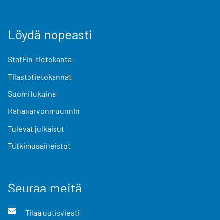
Löydä nopeasti
StatFin-tietokanta
Tilastotietokannat
Suomi lukuina
Rahanarvonmuunnin
Tulevat julkaisut
Tutkimusaineistot
Seuraa meitä
Tilaa uutisviesti