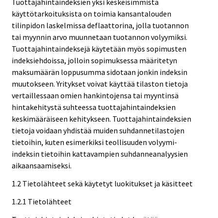
Tuottajahintaindeksien yksi keskeisimmistä
käyttötarkoituksista on toimia kansantalouden
tilinpidon laskelmissa deflaattorina, jolla tuotannon
tai myynnin arvo muunnetaan tuotannon volyymiksi.
Tuottajahintaindeksejä käytetään myös sopimusten
indeksiehdoissa, jolloin sopimuksessa määritetyn
maksumäärän loppusumma sidotaan jonkin indeksin
muutokseen. Yritykset voivat käyttää tilaston tietoja
vertaillessaan omien hankintojensa tai myyntinsä
hintakehitystä suhteessa tuottajahintaindeksien
keskimääräiseen kehitykseen. Tuottajahintaindeksien
tietoja voidaan yhdistää muiden suhdannetilastojen
tietoihin, kuten esimerkiksi teollisuuden volyymi-
indeksin tietoihin kattavampien suhdanneanalyysien
aikaansaamiseksi.
1.2 Tietolähteet sekä käytetyt luokitukset ja käsitteet
1.2.1 Tietolähteet