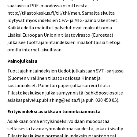
saatavissa PDF-muodossa osoitteesta
http://tilastokeskus.fi/til/thi/men. Samalta sivulta
löytyvät myös indeksien CPA- ja MIG-painorakenteet.
Kaikki edellä mainitut palvelut ovat maksuttomia.
Lisäksi Euroopan Unionin tilastovirasto (Eurostat)
julkaisee tuottajahintaindeksien maakohtaisia tietoja
omilla internet-sivuillaan.
Painojulkaisu
Tuottajahintaindeksien tiedot julkaistaan SVT -sarjassa
(Suomen virallinen tilasto) osiossa Hinnat ja
kustannukset. Painetun paperijulkaisun voi tilata
Tilastokeskuksen julkaisumyynnistä (sähköpostiosoite
asiakaspalvelu.publishing@edita.fi ja puh. 020 450 05).
Erityisindeksi asiakkaan toimeksiannosta
Asiakkaan oma erityisindeksi voidaan muodostaa
sellaisesta tavararyhmäkokonaisuudesta, joka ei sisälly
Tilastokeskuksen normaaliin indeksituotantoon tai