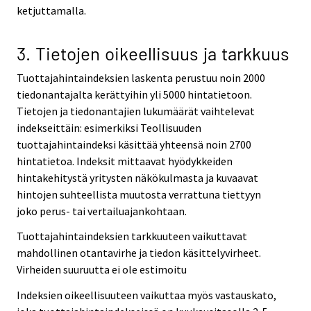
ketjuttamalla.
3. Tietojen oikeellisuus ja tarkkuus
Tuottajahintaindeksien laskenta perustuu noin 2000
tiedonantajalta kerättyihin yli 5000 hintatietoon.
Tietojen ja tiedonantajien lukumäärät vaihtelevat
indekseittäin: esimerkiksi Teollisuuden
tuottajahintaindeksi käsittää yhteensä noin 2700
hintatietoa. Indeksit mittaavat hyödykkeiden
hintakehitystä yritysten näkökulmasta ja kuvaavat
hintojen suhteellista muutosta verrattuna tiettyyn
joko perus- tai vertailuajankohtaan.
Tuottajahintaindeksien tarkkuuteen vaikuttavat
mahdollinen otantavirhe ja tiedon käsittelyvirheet.
Virheiden suuruutta ei ole estimoitu
Indeksien oikeellisuuteen vaikuttaa myös vastauskato,