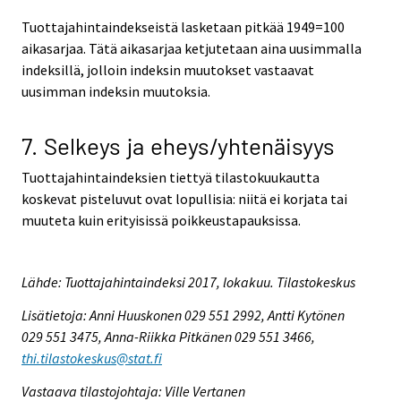
Tuottajahintaindekseistä lasketaan pitkää 1949=100
aikasarjaa. Tätä aikasarjaa ketjutetaan aina uusimmalla
indeksillä, jolloin indeksin muutokset vastaavat
uusimman indeksin muutoksia.
7. Selkeys ja eheys/yhtenäisyys
Tuottajahintaindeksien tiettyä tilastokuukautta
koskevat pisteluvut ovat lopullisia: niitä ei korjata tai
muuteta kuin erityisissä poikkeustapauksissa.
Lähde: Tuottajahintaindeksi 2017, lokakuu. Tilastokeskus
Lisätietoja: Anni Huuskonen 029 551 2992, Antti Kytönen
029 551 3475, Anna-Riikka Pitkänen 029 551 3466,
thi.tilastokeskus@stat.fi
Vastaava tilastojohtaja: Ville Vertanen