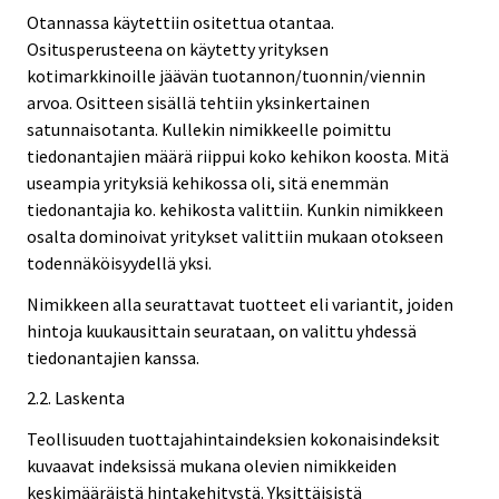
Otannassa käytettiin ositettua otantaa.
Ositusperusteena on käytetty yrityksen
kotimarkkinoille jäävän tuotannon/tuonnin/viennin
arvoa. Ositteen sisällä tehtiin yksinkertainen
satunnaisotanta. Kullekin nimikkeelle poimittu
tiedonantajien määrä riippui koko kehikon koosta. Mitä
useampia yrityksiä kehikossa oli, sitä enemmän
tiedonantajia ko. kehikosta valittiin. Kunkin nimikkeen
osalta dominoivat yritykset valittiin mukaan otokseen
todennäköisyydellä yksi.
Nimikkeen alla seurattavat tuotteet eli variantit, joiden
hintoja kuukausittain seurataan, on valittu yhdessä
tiedonantajien kanssa.
2.2. Laskenta
Teollisuuden tuottajahintaindeksien kokonaisindeksit
kuvaavat indeksissä mukana olevien nimikkeiden
keskimääräistä hintakehitystä. Yksittäisistä