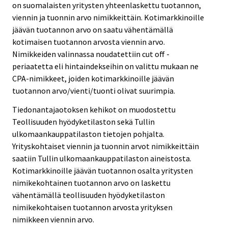
on suomalaisten yritysten yhteenlaskettu tuotannon,
viennin ja tuonnin arvo nimikkeittäin. Kotimarkkinoille
jäävän tuotannon arvo on saatu vähentämällä
kotimaisen tuotannon arvosta viennin arvo.
Nimikkeiden valinnassa noudatettiin cut off -
periaatetta eli hintaindekseihin on valittu mukaan ne
CPA-nimikkeet, joiden kotimarkkinoille jäävän
tuotannon arvo/vienti/tuonti olivat suurimpia.
Tiedonantajaotoksen kehikot on muodostettu
Teollisuuden hyödyketilaston sekä Tullin
ulkomaankauppatilaston tietojen pohjalta.
Yrityskohtaiset viennin ja tuonnin arvot nimikkeittäin
saatiin Tullin ulkomaankauppatilaston aineistosta.
Kotimarkkinoille jäävän tuotannon osalta yritysten
nimikekohtainen tuotannon arvo on laskettu
vähentämällä teollisuuden hyödyketilaston
nimikekohtaisen tuotannon arvosta yrityksen
nimikkeen viennin arvo.