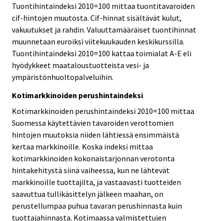
Tuontihintaindeksi 2010=100 mittaa tuontitavaroiden
cif-hintojen muutosta. Cif-hinnat sisältävät kulut,
vakuutukset ja rahdin. Valuuttamääräiset tuontihinnat
muunnetaan euroiksi viitekuukauden keskikurssilla.
Tuontihintaindeksi 2010=100 kattaa toimialat A-E eli
hyödykkeet maataloustuotteista vesi- ja
ympäristönhuoltopalveluihin.
Kotimarkkinoiden perushintaindeksi
Kotimarkkinoiden perushintaindeksi 2010=100 mittaa
Suomessa käytettävien tavaroiden verottomien
hintojen muutoksia niiden lähtiessä ensimmäistä
kertaa markkinoille. Koska indeksi mittaa
kotimarkkinoiden kokonaistarjonnan verotonta
hintakehitystä siinä vaiheessa, kun ne lähtevät
markkinoille tuottajilta, ja vastaavasti tuotteiden
saavuttua tullikäsittelyn jälkeen maahan, on
perustellumpaa puhua tavaran perushinnasta kuin
tuottajahinnasta. Kotimaassa valmistettujen