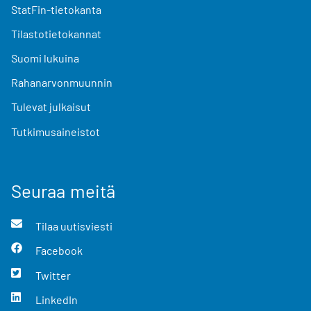
StatFin-tietokanta
Tilastotietokannat
Suomi lukuina
Rahanarvonmuunnin
Tulevat julkaisut
Tutkimusaineistot
Seuraa meitä
Tilaa uutisviesti
Facebook
Twitter
LinkedIn