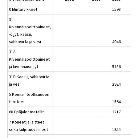
0 Elintarvikkeet
1598
3
Kivennäispolttoaineet,
-öljyt, kaasu,
sähkövirta ja vesi
4046
31A
Kivennäispolttoaineet
ja kivennäisöljyt
5136
31B Kaasu, sähkövirta
ja vesi
2924
5 Kemian teollisuuden
tuotteet
1564
68 Epäjalot metallit
2217
7 Koneet ja laitteet
sekä kuljetusvälineet
1855