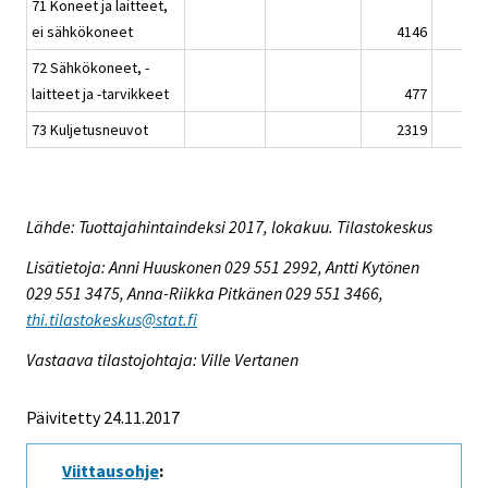
71 Koneet ja laitteet,
ei sähkökoneet
4146
72 Sähkökoneet, -
laitteet ja -tarvikkeet
477
73 Kuljetusneuvot
2319
Lähde: Tuottajahintaindeksi 2017, lokakuu. Tilastokeskus
Lisätietoja: Anni Huuskonen 029 551 2992, Antti Kytönen
029 551 3475, Anna-Riikka Pitkänen 029 551 3466,
thi.tilastokeskus@stat.fi
Vastaava tilastojohtaja: Ville Vertanen
Päivitetty 24.11.2017
Viittausohje
: