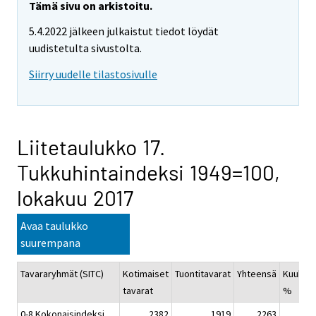
Tämä sivu on arkistoitu.
5.4.2022 jälkeen julkaistut tiedot löydät
uudistetulta sivustolta.
Siirry uudelle tilastosivulle
Liitetaulukko 17.
Tukkuhintaindeksi 1949=100,
lokakuu 2017
Avaa taulukko
suurempana
Tavararyhmät (SITC)
Kotimaiset
Tuontitavarat
Yhteensä
Kuukau
tavarat
%
0-8 Kokonaisindeksi
2382
1919
2263