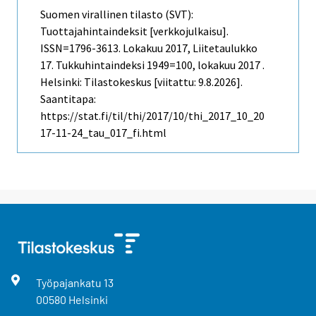
Suomen virallinen tilasto (SVT):
Tuottajahintaindeksit [verkkojulkaisu].
ISSN=1796-3613.
Lokakuu
2017, Liitetaulukko
17. Tukkuhintaindeksi 1949=100, lokakuu 2017 .
Helsinki: Tilastokeskus [viitattu: 9.8.2026].
Saantitapa:
https://stat.fi/til/thi/2017/10/thi_2017_10_20
17-11-24_tau_017_fi.html
Työpajankatu
13
00580
Helsinki