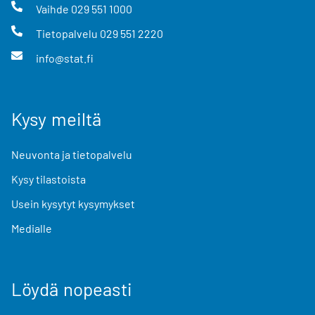
Vaihde
029 551 1000
Tietopalvelu
029 551 2220
info@stat.fi
Kysy meiltä
Neuvonta ja tietopalvelu
Kysy tilastoista
Usein kysytyt kysymykset
Medialle
Löydä nopeasti