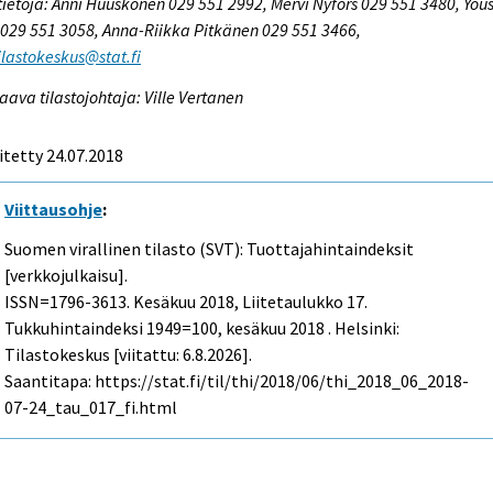
tietoja: Anni Huuskonen 029 551 2992, Mervi Nyfors 029 551 3480, You
029 551 3058, Anna-Riikka Pitkänen 029 551 3466,
tilastokeskus@stat.fi
aava tilastojohtaja: Ville Vertanen
itetty 24.07.2018
Viittausohje
:
Suomen virallinen tilasto (SVT): Tuottajahintaindeksit
[verkkojulkaisu].
ISSN=1796-3613.
Kesäkuu
2018, Liitetaulukko 17.
Tukkuhintaindeksi 1949=100, kesäkuu 2018 . Helsinki:
Tilastokeskus [viitattu: 6.8.2026].
Saantitapa: https://stat.fi/til/thi/2018/06/thi_2018_06_2018-
07-24_tau_017_fi.html