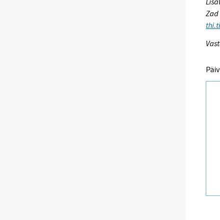
Lisä
Zad 
thi.
Vast
Päiv