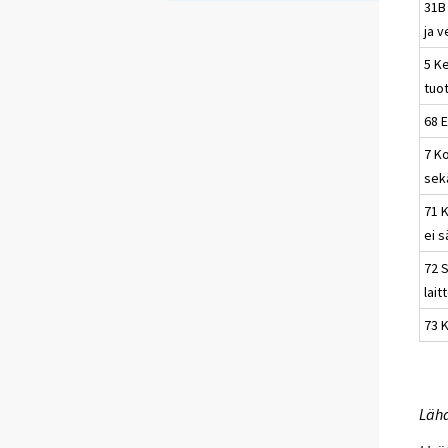
31B
ja v
5 K
tuo
68 E
7 Ko
sek
71 K
ei 
72 
lait
73 
Lähd