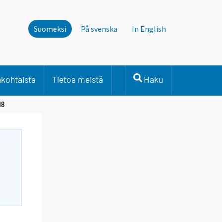
Suomeksi
På svenska
In English
nkohtaista
Tietoa meistä
Haku
18