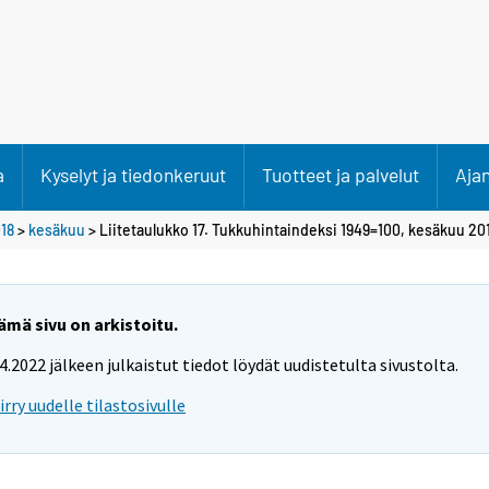
a
Kyselyt ja tiedonkeruut
Tuotteet ja palvelut
Aja
18
>
kesäkuu
> Liitetaulukko 17. Tukkuhintaindeksi 1949=100, kesäkuu 20
ämä sivu on arkistoitu.
.4.2022 jälkeen julkaistut tiedot löydät uudistetulta sivustolta.
iirry uudelle tilastosivulle