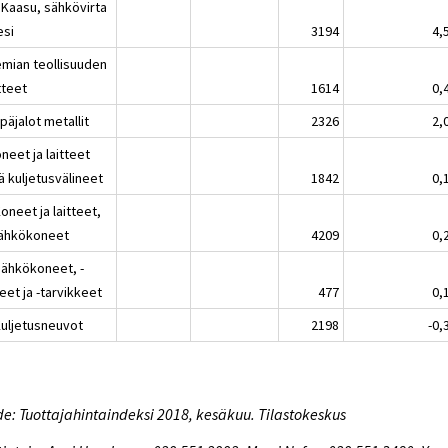
 Kaasu, sähkövirta
esi
3194
4,
emian teollisuuden
tteet
1614
0,
päjalot metallit
2326
2,
neet ja laitteet
ä kuljetusvälineet
1842
0,
oneet ja laitteet,
sähkökoneet
4209
0,
Sähkökoneet, -
teet ja -tarvikkeet
477
0,
Kuljetusneuvot
2198
-0,
e: Tuottajahintaindeksi 2018, kesäkuu. Tilastokeskus