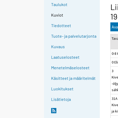
Taulukot
Li
19
Kuviot
Tiedotteet
Ava
Tuote- ja palvelutarjonta
Tav
Kuvaus
0-8
Laatuselosteet
0 El
Menetelmäselosteet
3
Kiv
Käsitteet ja määritelmät
-ölj
Luokitukset
sähk
31A
Lisätietoja
Kiv
ja k