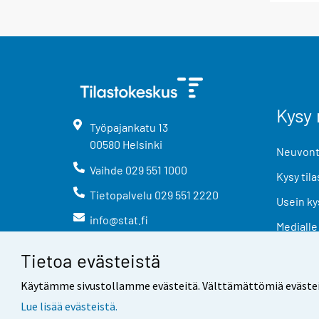
Kysy 
Työpajankatu
13
00580
Helsinki
Neuvonta
Vaihde
029 551 1000
Kysy tila
Tietopalvelu
029 551 2220
Usein ky
info@stat.fi
Medialle
Tietoa evästeistä
Käytämme sivustollamme evästeitä. Välttämättömiä evästeitä t
Lue lisää evästeistä.