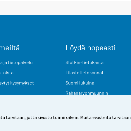
meiltä
Löydä nopeasti
 ja tietopalvelu
StatFin-tietokanta
stoista
Tilastotietokannat
sytyt kysymykset
Suomi lukuina
Rahanarvonmuunnin
Tulevat julkaisut
Tutkimusaineistot
arvitaan, jotta sivusto toimii oikein. Muita evästeitä tarvitaan