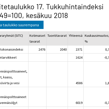
itetaulukko 17. Tukkuhintaindeksi
49=100, kesäkuu 2018
a taulukko suurempana
araryhmät (SITC)
Kotimaiset
Tuontitavarat
Yhteensä
Kuukausimuutos
tavarat
%
 Kokonaisindeksi
2476
2040
2371
0,
intarvikkeet
1624
-0,
ennäispolttoaineet,
yt, kaasu,
övirta ja vesi
4586
1,
ennäispolttoaineet
ivennäisöljyt
6019
-0,