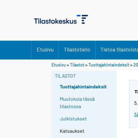
Etusivu
Tilastotieto
Tietoa tilastoist
Etusivu
>
Tilastot
>
Tuottajahintaindeksit
>
20
TILASTOT
Tuottajahintaindeksit
T
Muutoksia tässä
5
tilastossa
S
Julkistukset
Katsaukset